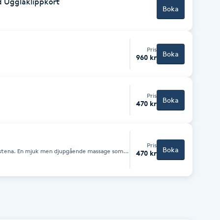
d Ugglaklippkort
Boka
Pris
Boka
960 kr
Pris
Boka
470 kr
Pris
Boka
stena. En mjuk men djupgående massage som
470 kr