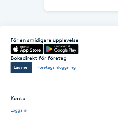
Fransk manikyr
Fransrengöring
Frekvensterapi
För en smidigare upplevelse
Friskvård
Bokadirekt för företag
Friskvårdsmassage
Läs mer
Företagsinloggning
Frisör
Funktionsanalys
Konto
Logga in
Färgning