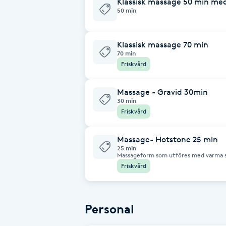
Klassisk massage 50 min me
50 min
Brynformning
Klassisk massage 70 min
Brynfärgning
70 min
Friskvård
Brynplockning
Massage - Gravid 30min
30 min
Bröllopsuppsättning
Friskvård
C
Massage- Hotstone 25 min
Celluliter
25 min
Massageform som utföres med varma 
är avslappnande-
Friskvård
Coachning
Color correction
Personal