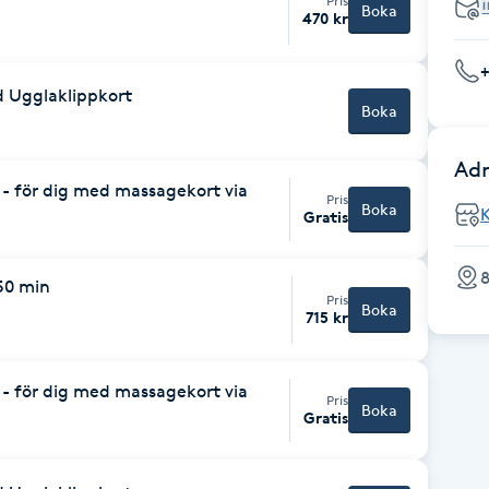
Pris
Boka
470 kr
d Ugglaklippkort
Boka
Adr
 - för dig med massagekort via
Pris
Boka
K
Gratis
8
50 min
Pris
Boka
715 kr
 - för dig med massagekort via
Pris
Boka
Gratis