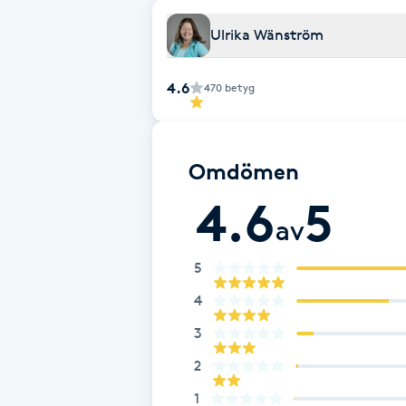
Cryoterapi
Ulrika Wänström
D
Damklippning
4.6
470
betyg
Dermapen
Omdömen
Diamantslipning
4.6
5
E
av
Enzympeeling
5
4
Extensions
3
Extensions borttagning
2
1