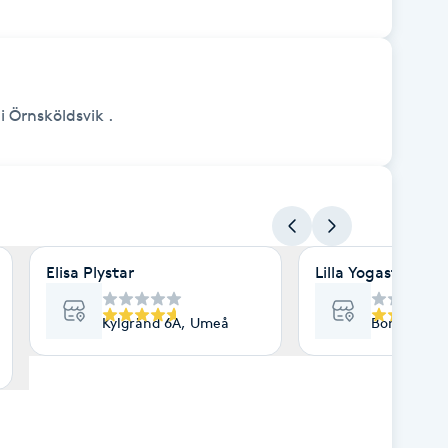
i Örnsköldsvik .
Elisa Plystar
Lilla Yogastudion
Kylgränd 6A, Umeå
Borgvägen 
, Umeå