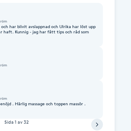
tröm
 och har blivit avslappnad och Ulrika har löst upp
r haft. Kunnig - jag har fått tips och råd som
tröm
tröm
ttenöjd . Härlig massage och toppen massör .
Sida
1
av
32