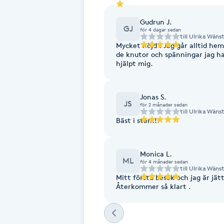
Eyeliner-tatuering
F
Gudrun J.
GJ
för 4 dagar sedan
till
Ulrika Wäns
Face framing
Mycket nöjd ! Jag går alltid hem
de knutor och spänningar jag ha
hjälpt mig.
Faceliftmassage
Jonas S.
Fet hårbotten
JS
för 2 månader sedan
till
Ulrika Wäns
Bäst i stan!!!
Fettreducering
Fibromassage
Monica L.
ML
för 4 månader sedan
till
Ulrika Wäns
Mitt första besök och jag är jä
Fillers
Återkommer så klart .
Fotmassage