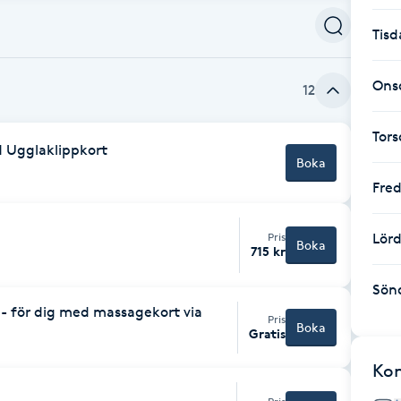
Tisd
Ons
12
Tor
 Ugglaklippkort
Boka
Fre
Pris
Lör
Boka
715 kr
Sön
 - för dig med massagekort via
Pris
Boka
Gratis
Ko