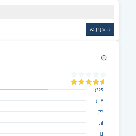
Välj tjänst
(
325
)
(
118
)
(
22
)
(
4
)
(
1
)