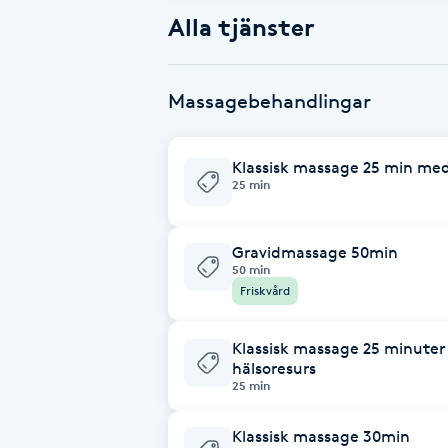
Alternativmedicin
Alla tjänster
Andningsmassage
Massagebehandlingar
Ansiktslyft utan kirurgi
Klassisk massage 25 min med
25 min
Aromamassage
Ashtanga Yoga
Gravidmassage 50min
50 min
Friskvård
Ayurveda
Klassisk massage 25 minuter
Ayurvedisk Massage
hälsoresurs
25 min
Ansiktsbehandling djuprengörande
Klassisk massage 30min
B