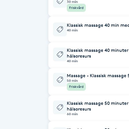
30 min
Friskvård
Babylights
Klassisk massage 40 min me
Balayage
40 min
Bambumassage
Klassisk massage 40 minuter
hälsoresurs
Barber
40 min
Massage - Klassisk massage 
Barnklippning
50 min
Friskvård
BIAB
Klassisk massage 50 minuter
hälsoresurs
Blowout
60 min
Bottenfärg