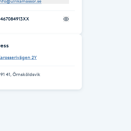
+467084913XX
ess
arosserivägen 2Y
91 41, Örnsköldsvik