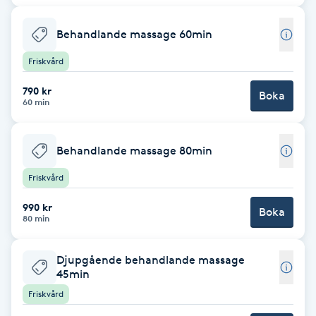
F
Behandlande massage 60min
Face framing
Friskvård
790 kr
Faceliftmassage
Boka
60 min
Fet hårbotten
Behandlande massage 80min
Fettreducering
Friskvård
990 kr
Fibromassage
Boka
80 min
Fillers
Djupgående behandlande massage
45min
Fotmassage
Friskvård