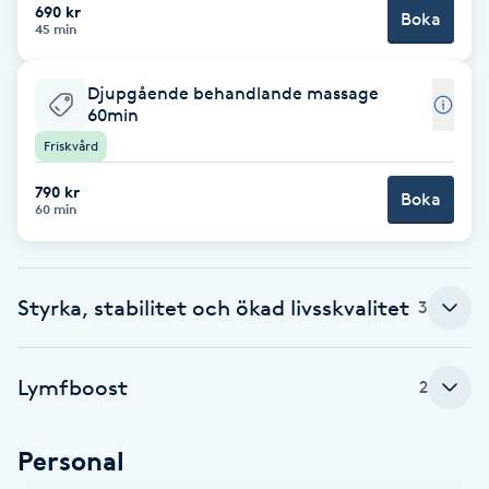
690 kr
Boka
Fotsvamp
45 min
Fotvård
Djupgående behandlande massage
60min
Fransar
Friskvård
790 kr
Boka
Fransborttagning
60 min
Fransfärgning
Styrka, stabilitet och ökad livsskvalitet
3
Fransförlängning
Lymfboost
2
Fransförlängning Megavolym
Fransförlängning Volym
Personal