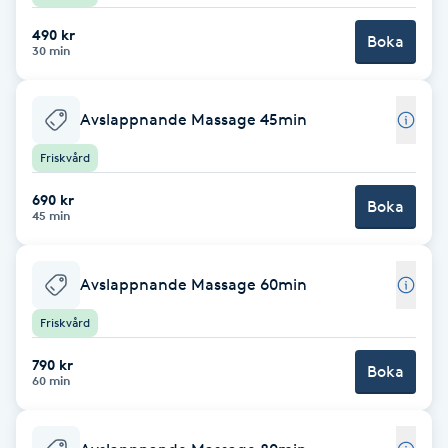
490 kr
Brynformning
Boka
30 min
Brynfärgning
Avslappnande Massage 45min
Brynplockning
Friskvård
690 kr
Bröllopsuppsättning
Boka
45 min
C
Celluliter
Avslappnande Massage 60min
Friskvård
Coachning
790 kr
Boka
60 min
Color correction