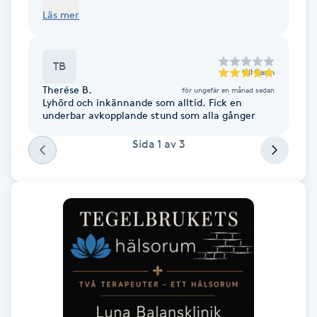
comfortable and relaxing atmosphere that
Läs mer
leaves you feeling good all week.
Gua Sha-massage
H
TB
till
Karin
Hatha Yoga
Therése B.
för ungefär en månad sedan
Lyhörd och inkännande som alltid. Fick en
underbar avkopplande stund som alla gånger
Headspa
Sida
1
av
3
Healing
Herrklippning
HIFU
Hollywood Peel