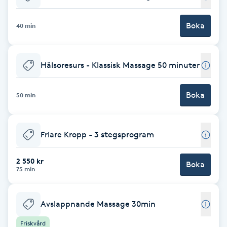
Babylights
Boka
40 min
Balayage
Hälsoresurs - Klassisk Massage 50 minuter
Bambumassage
Boka
50 min
Barber
Barnklippning
Friare Kropp - 3 stegsprogram
BIAB
2 550 kr
Boka
75 min
Blowout
Avslappnande Massage 30min
Bottenfärg
Friskvård