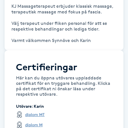
KJ Massageterapeut erbjuder klassisk massage, 
IPL hårborttagning
terapeutisk massage med fokus på fascia. 

Välj terapeut under fliken personal för att se 
IR-massage
respektive behandlingar och lediga tider. 

J
Varmt välkommen Synnöve och Karin 
Japansk massage
K
Certifieringar
K18
Här kan du öppna utövares uppladdade
certifikat för en tryggare behandling. Klicka
Katun fransar
på det certifikat ni önskar läsa under
respektive utövare.
Kemisk peeling
Utövare
:
Karin
diplom MT
Keratinbehandling
diplom M