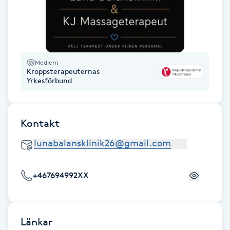
Hot Stone Massage
Hot yoga
Hudföryngring
Medlem
Kroppsterapeuternas
Yrkesförbund
Huduppstramning
Hudvård
Kontakt
Hyaluronsyra
+467694992XX
Hyperhidros
Hypnos
Länkar