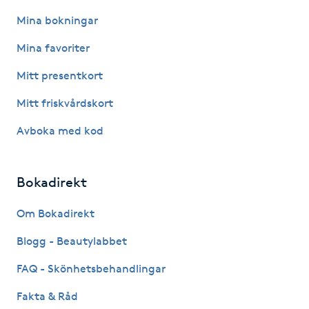
Kosmetisk tatuering
Mina bokningar
Mina favoriter
Kostrådgivning
Mitt presentkort
Kroppsinpackning
Mitt friskvårdskort
Avboka med kod
Kroppspeeling
Käkledsbehandling
Bokadirekt
Kärlbehandling
Om Bokadirekt
L
Blogg - Beautylabbet
Laserbehandling
FAQ - Skönhetsbehandlingar
Fakta & Råd
Lashlift Keratin