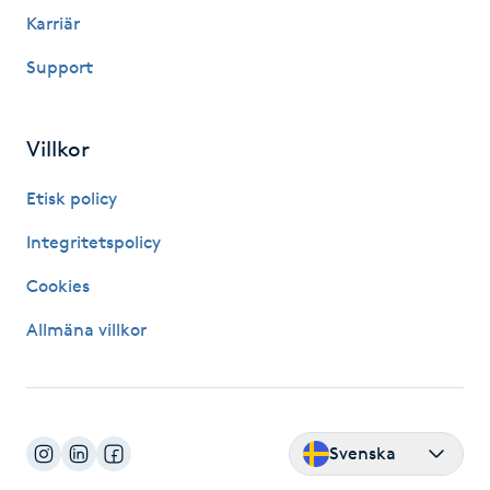
Karriär
LED-ljusterapi
Support
Liktornar
Villkor
LPG
Etisk policy
LPG-behandling
Integritetspolicy
Cookies
LPG-massage
Allmäna villkor
Luggklippning
Lymfmassage
Svenska
Läpptatuering