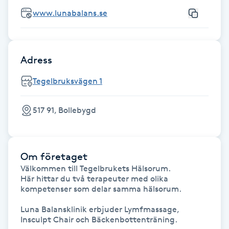
Hårborttagning
www.lunabalans.se
Hårbottenbehandling
Adress
Hårförlängning
Tegelbruksvägen 1
Hårvård
517 91, Bollebygd
Hälsa
Hälsprickor
Om företaget
I
Välkommen till Tegelbrukets Hälsorum.

Här hittar du två terapeuter med olika 
kompetenser som delar samma hälsorum.

Idrottsmassage
Luna Balansklinik erbjuder Lymfmassage, 
IPL
Insculpt Chair och Bäckenbottenträning.
