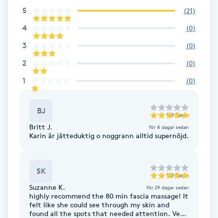
Föning
5
(
21
)
G
4
(
0
)
3
(
0
)
Gel naglar
2
(
0
)
Gelenaglar
1
(
0
)
Gellack
BJ
till
Karin
Britt J.
för 8 dagar sedan
Gellack med förstärkning
Karin är jätteduktig o noggrann alltid supernöjd.
Gravidmassage
SK
till
Karin
Gravidyoga
Suzanne K.
för 29 dagar sedan
highly recommend the 80 min fascia massage! It
felt like she could see through my skin and
Gruppträning
found all the spots that needed attention. Very