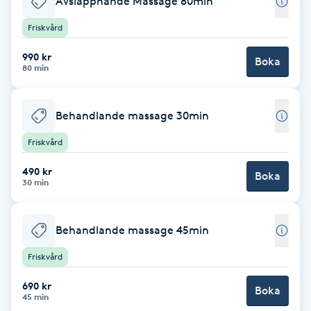
Avslappnande Massage 80min
Cryoterapi
D
Friskvård
990 kr
Damklippning
Boka
80 min
Dermapen
Behandlande massage 30min
Diamantslipning
Friskvård
E
490 kr
Boka
30 min
Enzympeeling
Behandlande massage 45min
Extensions
Friskvård
Extensions borttagning
690 kr
Boka
45 min
Eyeliner-tatuering