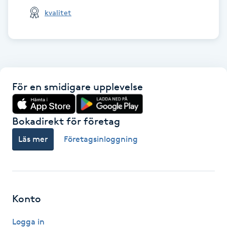
kvalitet
Kinesiologi
Kinesisk medicin
Kiropraktik
För en smidigare upplevelse
Klangmassage
Bokadirekt för företag
Klippning
Läs mer
Företagsinloggning
Klippning & Slingor
Klippning ungdom
Konto
Koppningsmassage
Logga in