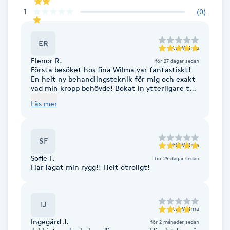
1
(
0
)
Brynformning
ER
Brynfärgning
till
Wilma
Elenor R.
för 27 dagar sedan
Första besöket hos fina Wilma var fantastiskt!
Brynplockning
En helt ny behandlingsteknik för mig och exakt
vad min kropp behövde! Bokat in ytterligare två
behandlingar framöver och ser fram emot vad
Läs mer
Bröllopsuppsättning
som kommer att hända i nervbanorna mellan
besöken! Wilma är kunnig och utstrålar ett
C
stort förtroende!✨️✨️✨️✨️✨️
SF
Celluliter
till
Wilma
Sofie F.
för 29 dagar sedan
Har lagat min rygg!! Helt otroligt!
Coachning
Color correction
IJ
till
Wilma
Ingegärd J.
för 2 månader sedan