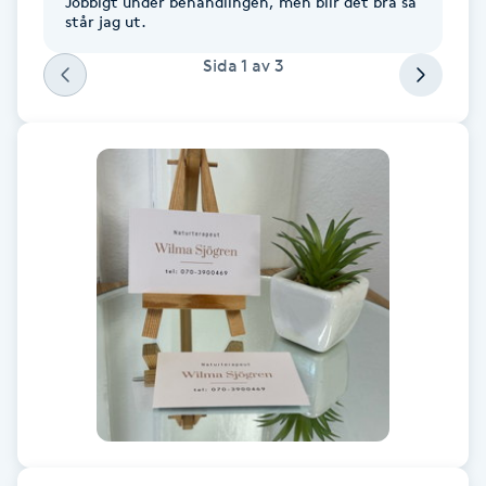
Jobbigt under behandlingen, men blir det bra så
Cryoterapi
står jag ut.
D
Sida
1
av
3
Damklippning
Dermapen
Diamantslipning
E
Enzympeeling
Extensions
Extensions borttagning
Eyeliner-tatuering