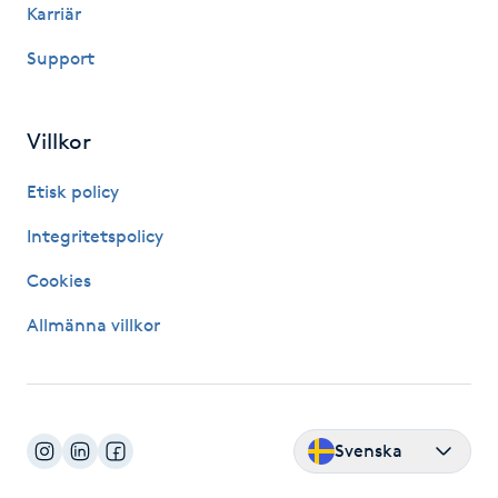
Hot Stone Massage
Karriär
Support
Hot yoga
Hudföryngring
Villkor
Etisk policy
Huduppstramning
Integritetspolicy
Hudvård
Cookies
Hyaluronsyra
Allmänna villkor
Hyperhidros
Hypnos
Svenska