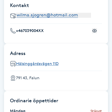
Kontakt
F
Face framing
+467039004XX
Faceliftmassage
Fet hårbotten
Adress
Fettreducering
Hälsinggårdsvägen 11D
Fibromassage
791 43, Falun
Fillers
Ordinarie öppettider
Fotmassage
Måndag
Stängt