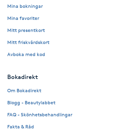
Mina bokningar
Gua Sha-massage
Mina favoriter
H
Mitt presentkort
Hatha Yoga
Mitt friskvårdskort
Headspa
Avboka med kod
Healing
Bokadirekt
Herrklippning
Om Bokadirekt
Blogg - Beautylabbet
HIFU
FAQ - Skönhetsbehandlingar
Hollywood Peel
Fakta & Råd