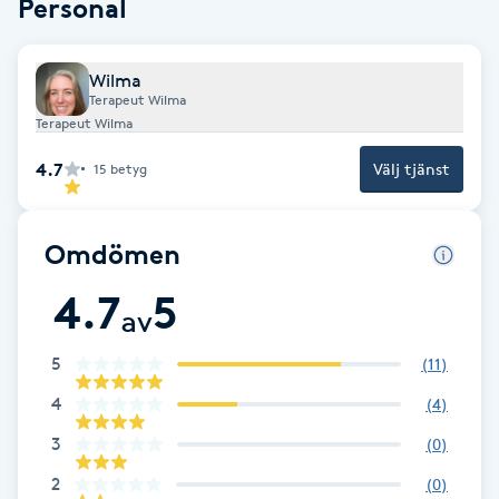
Personal
Babylights
Wilma
Terapeut Wilma
Balayage
Terapeut Wilma
Bambumassage
4.7
Välj tjänst
15
betyg
Barber
Omdömen
Barnklippning
4.7
5
av
BIAB
5
(
11
)
4
(
4
)
Blowout
3
(
0
)
Bottenfärg
2
(
0
)