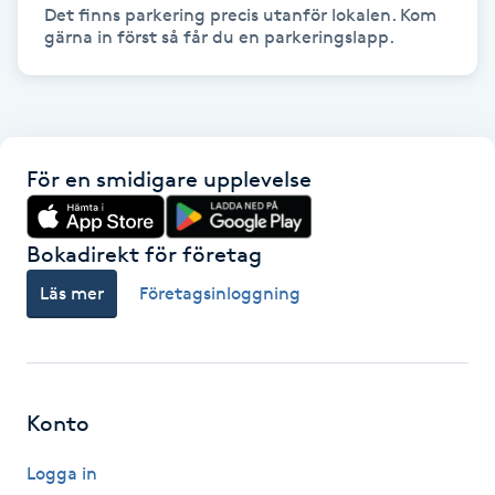
Det finns parkering precis utanför lokalen. Kom 
Föning
G
Gel naglar
Gelenaglar
För en smidigare upplevelse
Gellack
Bokadirekt för företag
Läs mer
Företagsinloggning
Gellack med förstärkning
Gravidmassage
Gravidyoga
Konto
Logga in
Gruppträning