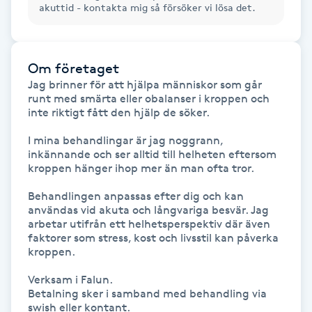
akuttid - kontakta mig så försöker vi lösa det.
Fransk manikyr
Fransrengöring
Om företaget
Jag brinner för att hjälpa människor som går 
Frekvensterapi
runt med smärta eller obalanser i kroppen och 
inte riktigt fått den hjälp de söker. 

Friskvård
I mina behandlingar är jag noggrann, 
inkännande och ser alltid till helheten eftersom 
kroppen hänger ihop mer än man ofta tror. 

Friskvårdsmassage
Behandlingen anpassas efter dig och kan 
Frisör
användas vid akuta och långvariga besvär. Jag 
arbetar utifrån ett helhetsperspektiv där även 
faktorer som stress, kost och livsstil kan påverka 
Funktionsanalys
kroppen. 

Verksam i Falun. 

Färgning
Betalning sker i samband med behandling via 
swish eller kontant. 
