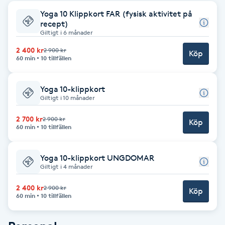
Yoga 10 Klippkort FAR (fysisk aktivitet på
F
recept)
Giltigt i 6 månader
Face framing
2 400 kr
2 900 kr
Köp
60 min
10 tillfällen
Faceliftmassage
Yoga 10-klippkort
Fet hårbotten
Giltigt i 10 månader
2 700 kr
2 900 kr
Köp
Fettreducering
60 min
10 tillfällen
Fibromassage
Yoga 10-klippkort UNGDOMAR
Giltigt i 4 månader
Fillers
2 400 kr
2 900 kr
Köp
60 min
10 tillfällen
Fotmassage