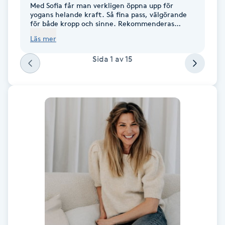
Med Sofia får man verkligen öppna upp för
Föning
yogans helande kraft. Så fina pass, välgörande
för både kropp och sinne. Rekommenderas
G
varmt. 💛
Läs mer
Gel naglar
Sida
1
av
15
Gelenaglar
Gellack
Gellack med förstärkning
Gravidmassage
Gravidyoga
Gruppträning