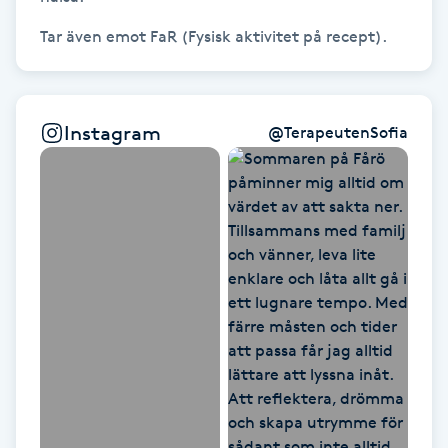
Kinesiologi
Tar även emot FaR (Fysisk aktivitet på recept).
Kinesisk medicin
Instagram
@
TerapeutenSofia
Kiropraktik
Klangmassage
Klippning
Klippning & Slingor
Klippning ungdom
Koppningsmassage