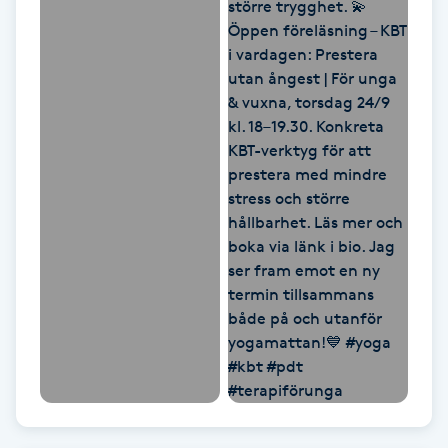
Nagelförlängning gelé
Nagelförlängning glasfiber
Nagelförlängning silke
Nagelförstärkning
Nagelklippning
Nagelsvamp
Nageltrång
Nagelvård