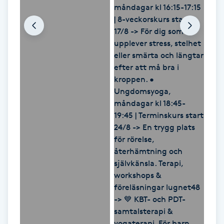
M
Makeup
Manikyr & Pedikyr
Massage
Medial vägledning
Medicinsk massage
Meditation
Medium