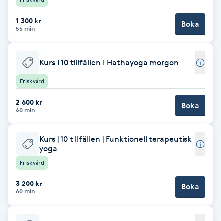
Brynformning
1 300 kr
Boka
55 min
Brynfärgning
Kurs I 10 tillfällen I Hathayoga morgon
Brynplockning
Friskvård
Bröllopsuppsättning
2 600 kr
Boka
60 min
C
Kurs | 10 tillfällen | Funktionell terapeutisk
Celluliter
yoga
Friskvård
Coachning
3 200 kr
Boka
60 min
Color correction