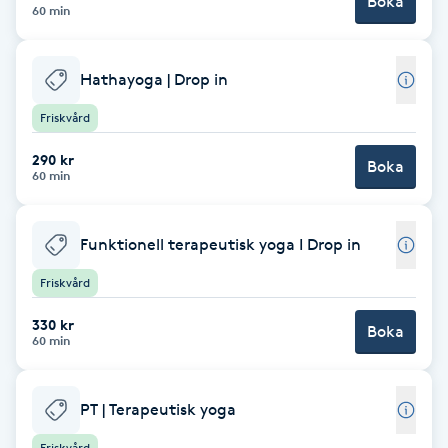
Boka
60 min
Babylights
Hathayoga | Drop in
Balayage
Friskvård
Bambumassage
290 kr
Boka
60 min
Barber
Funktionell terapeutisk yoga I Drop in
Barnklippning
Friskvård
BIAB
330 kr
Boka
60 min
Blowout
PT | Terapeutisk yoga
Bottenfärg
Friskvård