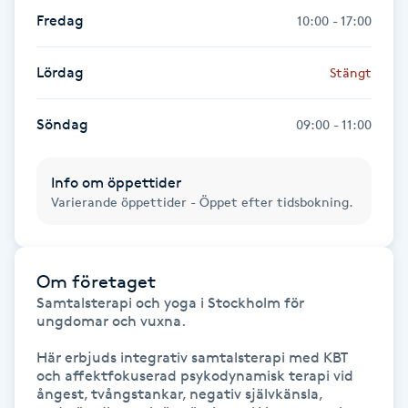
Hårborttagning
Fredag
10:00 - 17:00
Hårbottenbehandling
Lördag
Stängt
Hårförlängning
Söndag
09:00 - 11:00
Hårvård
Info om öppettider
Varierande öppettider - Öppet efter tidsbokning.
Hälsa
Hälsprickor
Om företaget
I
Samtalsterapi och yoga i Stockholm för 
ungdomar och vuxna.

Idrottsmassage
Här erbjuds integrativ samtalsterapi med KBT 
och affektfokuserad psykodynamisk terapi vid 
IPL
ångest, tvångstankar, negativ självkänsla, 