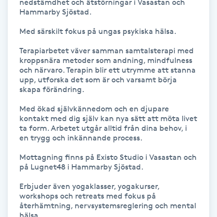
nedstämdhet och ätstörningar i Vasastan och 
Hammarby Sjöstad.

IPL hårborttagning
Med särskilt fokus på ungas psykiska hälsa.

IR-massage
Terapiarbetet väver samman samtalsterapi med 
J
kroppsnära metoder som andning, mindfulness 
och närvaro. Terapin blir ett utrymme att stanna 
upp, utforska det som är och varsamt börja 
Japansk massage
skapa förändring.

K
Med ökad självkännedom och en djupare 
kontakt med dig själv kan nya sätt att möta livet 
K18
ta form. Arbetet utgår alltid från dina behov, i 
en trygg och inkännande process.

Katun fransar
Mottagning finns på Existo Studio i Vasastan och 
på Lugnet48 i Hammarby Sjöstad.

Kemisk peeling
Erbjuder även yogaklasser, yogakurser, 
workshops och retreats med fokus på 
Keratinbehandling
återhämtning, nervsystemsreglering och mental 
hälsa.
