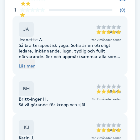
Fransk manikyr
1
(
0
)
Fransrengöring
JA
till
Sofia
Jeanette A.
för 2 månader sedan
Frekvensterapi
Så bra terapeutisk yoga. Sofia är en otroligt
ledare, inkännande, lugn, tydlig och fullt
närvarande. Ser och uppmärksammar alla som
Friskvård
deltar. Kommer definitivt att gå igen. /Jeanette
Läs mer
Friskvårdsmassage
BH
till
Sofia
Frisör
Britt-Inger H.
för 2 månader sedan
Så välgörande för kropp och själ
Funktionsanalys
KJ
Färgning
till
Sofia
Karin J.
för 2 månader sedan