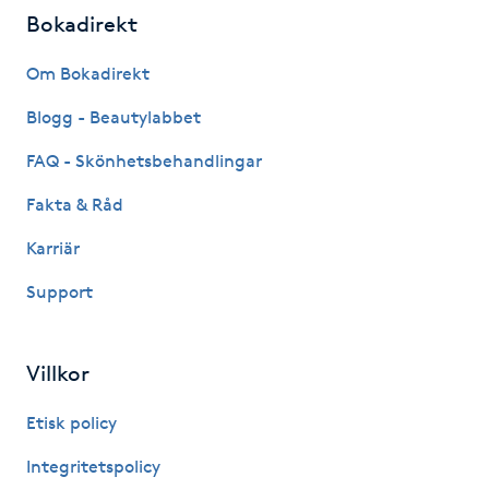
Bokadirekt
Paraffinbehandling
Om Bokadirekt
Pedikyr
Blogg - Beautylabbet
FAQ - Skönhetsbehandlingar
Pensionärklippning
Fakta & Råd
Permanent
Karriär
Permanent hårborttagning
Support
Permanent ögonbrynsmakeup
Villkor
Personal shopper
Etisk policy
Integritetspolicy
Personlig tränare