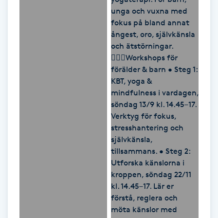
Megavolymfransar
Melasma
Mesoterapi
MicroPen
Microshading
Mixfransar
N
Nagelförlängning
Nagelförlängning akryl