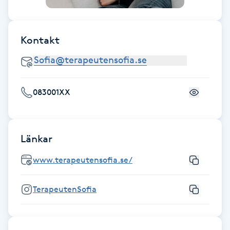
Gua Sha-massage
Kontakt
H
Hatha Yoga
083001XX
Headspa
Healing
Länkar
Herrklippning
www.terapeutensofia.se/
HIFU
TerapeutenSofia
Hollywood Peel