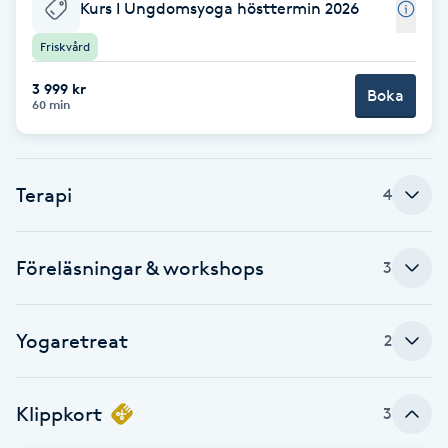
Cryoterapi
Kurs I Ungdomsyoga hösttermin 2026
D
Friskvård
Damklippning
3 999 kr
Boka
60 min
Dermapen
Terapi
4
Diamantslipning
E
Föreläsningar & workshops
3
Enzympeeling
Extensions
Yogaretreat
2
Extensions borttagning
Klippkort
3
Eyeliner-tatuering