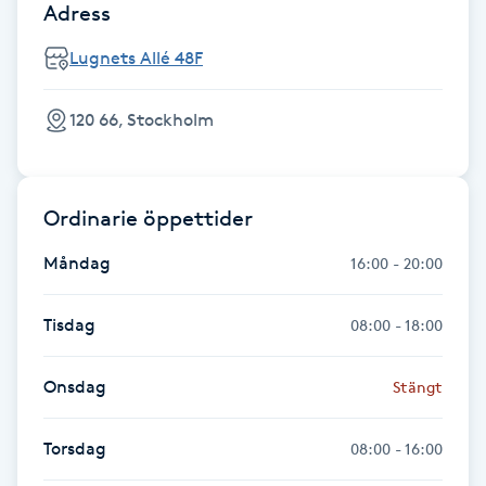
Adress
Hot Stone Massage
Lugnets Allé 48F
Hot yoga
120 66, Stockholm
Hudföryngring
Huduppstramning
Ordinarie öppettider
Hudvård
Måndag
16:00 - 20:00
Hyaluronsyra
Tisdag
08:00 - 18:00
Hyperhidros
Onsdag
Stängt
Hypnos
Torsdag
08:00 - 16:00