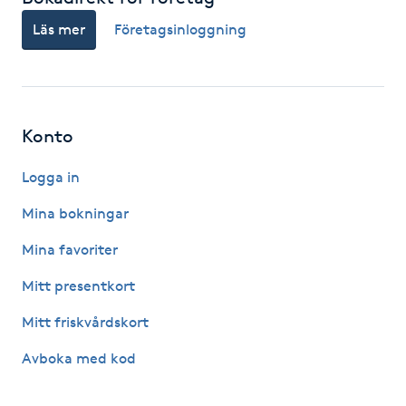
Olaplexbehandling
Läs mer
Företagsinloggning
Ombre
Ombre brows
Konto
Ombre naglar
Logga in
Mina bokningar
Optiker
Mina favoriter
Ortobionomi
Mitt presentkort
Ortopedi
Mitt friskvårdskort
Avboka med kod
Osteopati
P