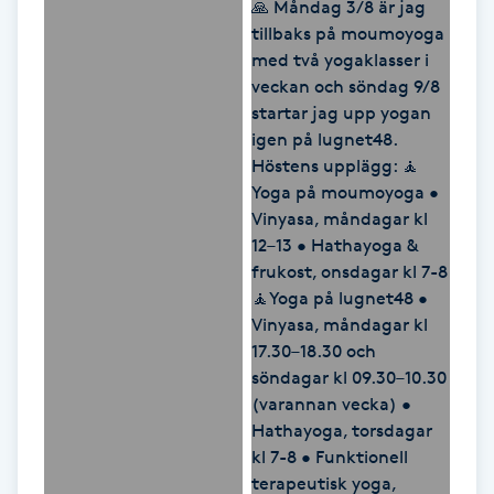
LED-ljusterapi
Liktornar
LPG
LPG-behandling
LPG-massage
Luggklippning
Lymfmassage
Läpptatuering