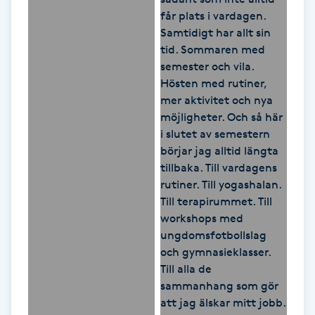
Kosmetisk tatuering
Kostrådgivning
Kroppsinpackning
Kroppspeeling
Käkledsbehandling
Kärlbehandling
L
Laserbehandling
Lashlift Keratin