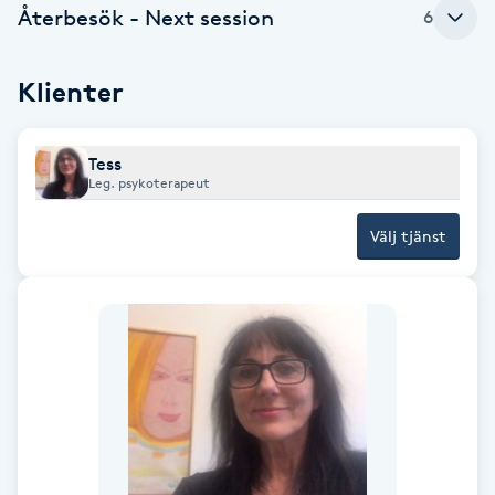
Återbesök - Next session
6
Brynformning
Klienter
Brynfärgning
Brynplockning
Tess
Leg. psykoterapeut
Bröllopsuppsättning
Välj tjänst
C
Celluliter
Coachning
Color correction