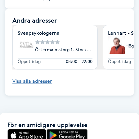
Fransk manikyr
Andra adresser
Fransrengöring
Sveapsykologerna
Lennart - Sv
Frekvensterapi
Högali
Östermalmstorg 1, Stockholm
Friskvård
Öppet idag
08:00 - 22:00
Öppet idag
Friskvårdsmassage
Visa alla adresser
Frisör
Funktionsanalys
För en smidigare upplevelse
Färgning