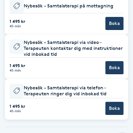
Nybesök - Samtalsterapi på mottagning
Babylights
1 495 kr
Boka
45 min
Balayage
Nybesök - Samtalsterapi via video –
Bambumassage
Terapeuten kontaktar dig med instruktioner
vid inbokad tid
Barber
1 495 kr
Boka
45 min
Barnklippning
Nybesök - Samtalsterapi via telefon –
Terapeuten ringer dig vid inbokad tid
BIAB
1 495 kr
Boka
Blowout
45 min
Bottenfärg