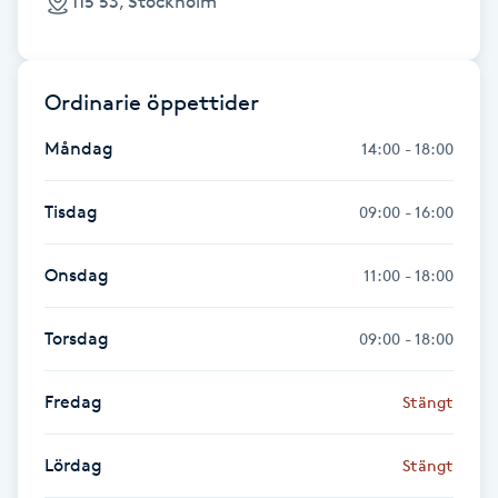
115 53, Stockholm
F
Face framing
Ordinarie öppettider
Faceliftmassage
Måndag
14:00 - 18:00
Fet hårbotten
Tisdag
09:00 - 16:00
Fettreducering
Onsdag
11:00 - 18:00
Fibromassage
Torsdag
09:00 - 18:00
Fillers
Fredag
Stängt
Fotmassage
Lördag
Stängt