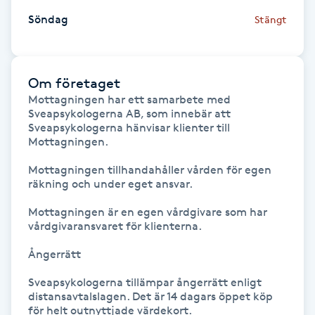
Fotsvamp
Söndag
Stängt
Fotvård
Om företaget
Fransar
Mottagningen har ett samarbete med 
Sveapsykologerna AB, som innebär att 
Sveapsykologerna hänvisar klienter till 
Fransborttagning
Mottagningen. 

Mottagningen tillhandahåller vården för egen 
Fransfärgning
räkning och under eget ansvar.

Fransförlängning
Mottagningen är en egen vårdgivare som har 
vårdgivaransvaret för klienterna. 

Fransförlängning Megavolym
Ångerrätt 

Sveapsykologerna tillämpar ångerrätt enligt 
Fransförlängning Volym
distansavtalslagen. Det är 14 dagars öppet köp 
för helt outnyttjade värdekort.