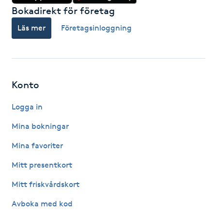
Bokadirekt för företag
Föning
G
Läs mer
Företagsinloggning
Gel naglar
Gelenaglar
Konto
Gellack
Logga in
Mina bokningar
Gellack med förstärkning
Mina favoriter
Gravidmassage
Mitt presentkort
Gravidyoga
Mitt friskvårdskort
Avboka med kod
Gruppträning