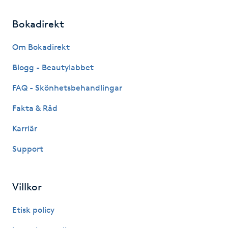
Gua Sha-massage
Bokadirekt
H
Om Bokadirekt
Hatha Yoga
Blogg - Beautylabbet
FAQ - Skönhetsbehandlingar
Headspa
Fakta & Råd
Healing
Karriär
Herrklippning
Support
HIFU
Villkor
Hollywood Peel
Etisk policy