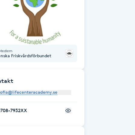
Medlem
enska Friskvårdsförbundet
ntakt
0708-7932XX