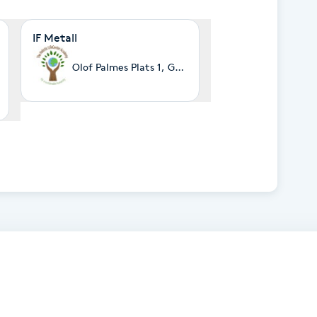
emy Kungälv
IF Metall
Olof Palmes Plats 1, Göteborg
v