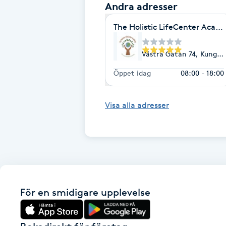
Andra adresser
Fransk manikyr
The Holistic LifeCenter Acad
Fransrengöring
Västra Gatan 74, Kungäl
Frekvensterapi
Öppet idag
08:00 - 18:00
Friskvård
Visa alla adresser
Friskvårdsmassage
Frisör
Funktionsanalys
För en smidigare upplevelse
Färgning