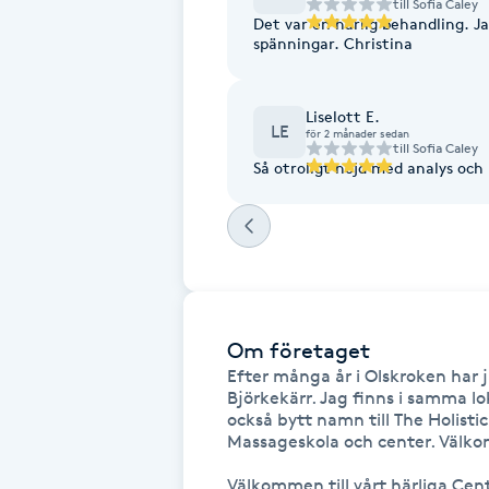
Eyeliner-tatuering
till
Sofia Caley
Det var en härlig behandling. J
F
spänningar. Christina
Face framing
Liselott E.
LE
för 2 månader sedan
till
Sofia Caley
Faceliftmassage
Så otroligt nöjd med analys oc
Fet hårbotten
Fettreducering
Fibromassage
Om företaget
Efter många år i Olskroken har ja
Fillers
Björkekärr. Jag finns i samma lo
också bytt namn till The Holisti
Massageskola och center. Välk
Fotmassage
Välkommen till vårt härliga Cent