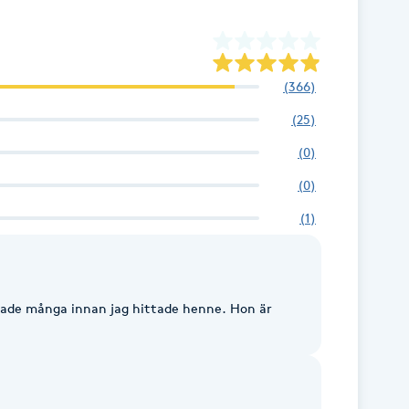
(
366
)
(
25
)
(
0
)
(
0
)
(
1
)
Provade många innan jag hittade henne. Hon är