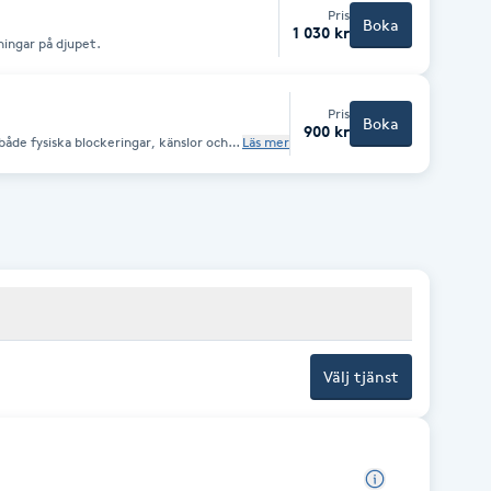
n
Pris
Boka
1 030 kr
ingar på djupet.
Pris
Boka
900 kr
både fysiska blockeringar, känslor och
Läs mer
 spänd och hur vi kan hjälpa den till
Välj tjänst