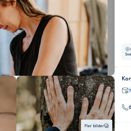
Sv
Ko
Fler bilder