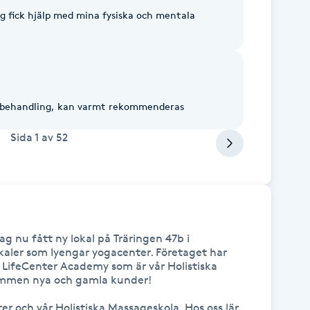
ag fick hjälp med mina fysiska och mentala
h behandling, kan varmt rekommenderas
Sida
1
av
52
g nu fått ny lokal på Träringen 47b i 
kaler som Iyengar yogacenter. Företaget har 
c LifeCenter Academy som är vår Holistiska 
ommen nya och gamla kunder!

er och vår Holistiska Massageskola. Hos oss lär 