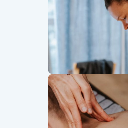
Alternativmedicin
Andningsmassage
Ansiktslyft utan kirurgi
Aromamassage
Ashtanga Yoga
Ayurveda
Ayurvedisk Massage
Ansiktsbehandling djuprengörande
B