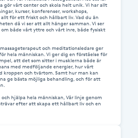
ör vårt center och skola helt unik. Vi har allt 
ningar, kurser, konferenser, workshops, 
lt för ett friskt och hållbart liv. Vad du än 
lheten då vi ser att allt hänger samman. Vi ser 
d om både vårt yttre och vårt inre, både fysiskt 
, massageterapeut och meditationsledare ger 
r hela människan. Vi ger dig en förståelse för 
mpel, att det som sitter i musklerna både är 
mmans med medföljande energier, hur vårt 
d kroppen och tvärtom. Samt hur man kan 
na ge bästa möjliga behandling, och för att 
n.

tå och hjälpa hela människan, Vår linje genom 
strävar efter att skapa ett hållbart liv och en 