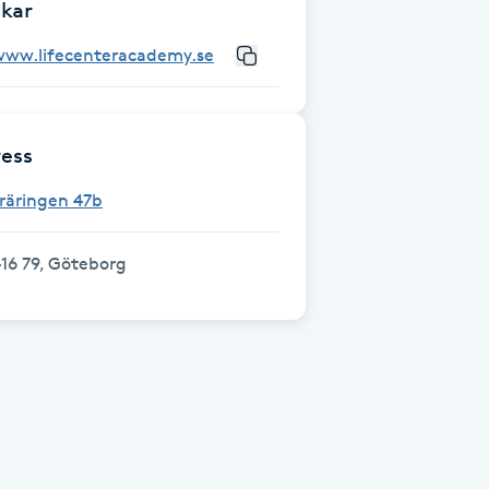
kar
www.lifecenteracademy.se
ess
räringen 47b
16 79, Göteborg