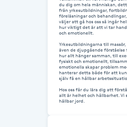
du dig om hela människan, detta g
Fotsvamp
från yrkesutbildningar, fortbild
föreläsningar och behandlingar, al
väljer att gå hos oss så ingår he
Fotvård
hur viktigt det är att vi tar han
och emotionellt.

Fransar
Yrkesutbildningarna till massör
även de djupgående förståelse fö
Fransborttagning
hur allt hänger samman, till exe
fysiskt och emotionellt, tillsa
emotionella skapar problem me
Fransfärgning
hanterar detta både för att kun
själv få en hållbar arbetssituatio
Fransförlängning
Hos oss får du lära dig att förs
allt är helhet och hållbarhet. Vi 
hållbar jord.
Fransförlängning Megavolym
Fransförlängning Volym