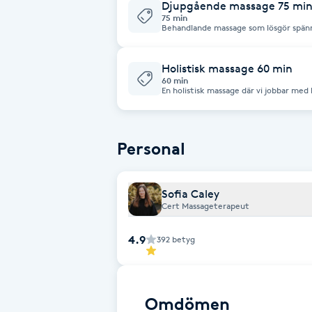
Djupgående massage 75 mi
75 min
Behandlande massage som lösgör spänn
Brynformning
Holistisk massage 60 min
Brynfärgning
60 min
En holistisk massage där vi jobbar med 
energier. Vi tittar på varför kroppen är
Brynplockning
läkning.
Personal
Bröllopsuppsättning
C
Sofia Caley
Celluliter
Cert Massageterapeut
4.9
392
betyg
Coachning
Color correction
Omdömen