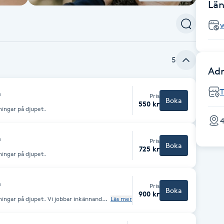
Län
5
Adr
T
n
Pris
Boka
550 kr
ingar på djupet.
4
n
Pris
Boka
725 kr
ingar på djupet.
n
Pris
Boka
900 kr
ingar på djupet. Vi jobbar inkännande
Läs mer
den.