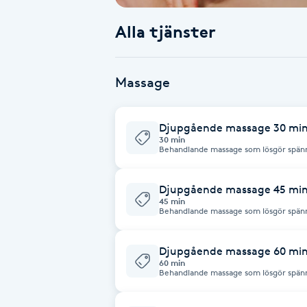
Alla tjänster
Babylights
Balayage
Massage
Bambumassage
Djupgående massage 30 mi
30 min
Barber
Behandlande massage som lösgör spänn
Barnklippning
Djupgående massage 45 mi
45 min
Behandlande massage som lösgör spänn
BIAB
Djupgående massage 60 mi
Blowout
60 min
Behandlande massage som lösgör spänn
och anpassar behandlingen efter indivi
Bottenfärg