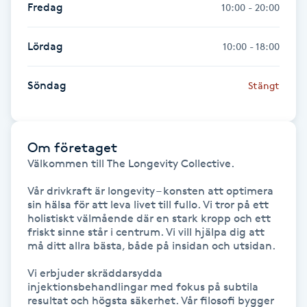
Fredag
10:00 - 20:00
Föning
G
Lördag
10:00 - 18:00
Gel naglar
Söndag
Stängt
Gelenaglar
Gellack
Om företaget
Välkommen till The Longevity Collective.

Gellack med förstärkning
Vår drivkraft är longevity – konsten att optimera 
sin hälsa för att leva livet till fullo. Vi tror på ett 
holistiskt välmående där en stark kropp och ett 
Gravidmassage
friskt sinne står i centrum. Vi vill hjälpa dig att 
må ditt allra bästa, både på insidan och utsidan.

Gravidyoga
Vi erbjuder skräddarsydda 
injektionsbehandlingar med fokus på subtila 
Gruppträning
resultat och högsta säkerhet. Vår filosofi bygger 