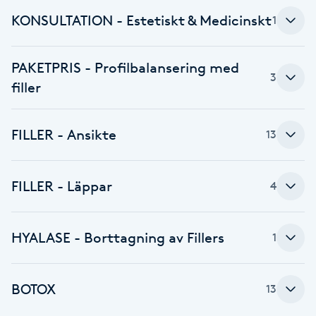
KONSULTATION - Estetiskt & Medicinskt
1
Babylights
Balayage
PAKETPRIS - Profilbalansering med
3
filler
Bambumassage
FILLER - Ansikte
13
Barber
Barnklippning
FILLER - Läppar
4
BIAB
HYALASE - Borttagning av Fillers
1
Blowout
BOTOX
13
Bottenfärg