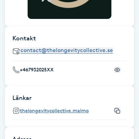
Fotsvamp
Fotvård
Kontakt
Fransar
Fransborttagning
+467932025XX
Fransfärgning
Fransförlängning
Länkar
Fransförlängning Megavolym
thelongevitycollective.malmo
Fransförlängning Volym
Adress