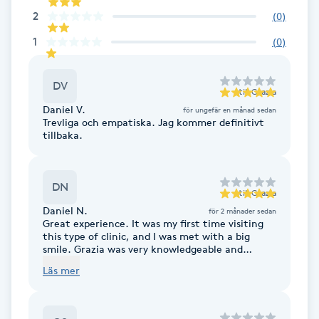
Cryoterapi
2
(
0
)
D
1
(
0
)
Damklippning
DV
till
Grazia
Dermapen
Daniel V.
för ungefär en månad sedan
Trevliga och empatiska. Jag kommer definitivt
tillbaka.
Diamantslipning
E
DN
till
Grazia
Enzympeeling
Daniel N.
för 2 månader sedan
Great experience. It was my first time visiting
Extensions
this type of clinic, and I was met with a big
smile. Grazia was very knowledgeable and
provided a great walk through of the options
Läs mer
and recommendation related to my migraine
Extensions borttagning
issues. So I am very confident in their skills as
trained doctors. Definitely visiting again!
Eyeliner-tatuering