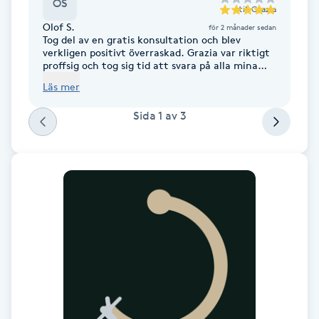
OS
till
Grazia
F
Olof S.
för 2 månader sedan
Tog del av en gratis konsultation och blev
verkligen positivt överraskad. Grazia var riktigt
Face framing
proffsig och tog sig tid att svara på alla mina
frågor. Rekommenderar henne starkt.
Läs mer
Faceliftmassage
Sida
1
av
3
Fet hårbotten
Fettreducering
Fibromassage
Fillers
Fotmassage