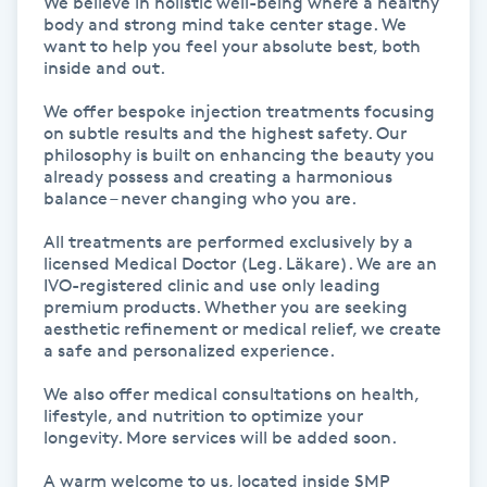
We believe in holistic well-being where a healthy 
Hot Stone Massage
body and strong mind take center stage. We 
want to help you feel your absolute best, both 
inside and out.

Hot yoga
We offer bespoke injection treatments focusing 
on subtle results and the highest safety. Our 
Hudföryngring
philosophy is built on enhancing the beauty you 
already possess and creating a harmonious 
Huduppstramning
balance – never changing who you are.

All treatments are performed exclusively by a 
Hudvård
licensed Medical Doctor (Leg. Läkare). We are an 
IVO-registered clinic and use only leading 
premium products. Whether you are seeking 
Hyaluronsyra
aesthetic refinement or medical relief, we create 
a safe and personalized experience.

Hyperhidros
We also offer medical consultations on health, 
lifestyle, and nutrition to optimize your 
longevity. More services will be added soon.

Hypnos
A warm welcome to us, located inside SMP 