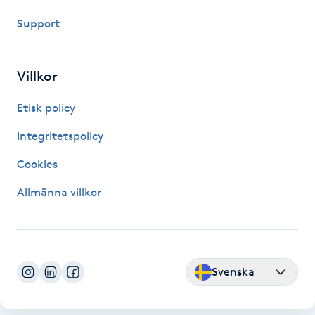
Kinesiologi
Support
Kinesisk medicin
Villkor
Kiropraktik
Etisk policy
Integritetspolicy
Klangmassage
Cookies
Klippning
Allmänna villkor
Klippning & Slingor
Klippning ungdom
Svenska
Koppningsmassage