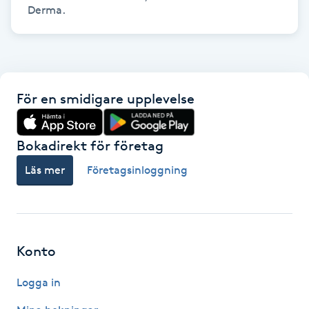
Hårborttagning
Derma.
Hårbottenbehandling
Hårförlängning
För en smidigare upplevelse
Hårvård
Bokadirekt för företag
Hälsa
Läs mer
Företagsinloggning
Hälsprickor
I
Konto
Idrottsmassage
Logga in
IPL