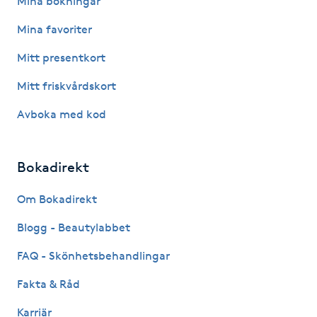
Mina bokningar
IPL hårborttagning
Mina favoriter
Mitt presentkort
IR-massage
Mitt friskvårdskort
J
Avboka med kod
Japansk massage
K
Bokadirekt
K18
Om Bokadirekt
Katun fransar
Blogg - Beautylabbet
FAQ - Skönhetsbehandlingar
Kemisk peeling
Fakta & Råd
Keratinbehandling
Karriär