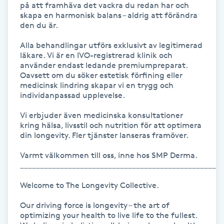
på att framhäva det vackra du redan har och 
skapa en harmonisk balans – aldrig att förändra 
Gua Sha-massage
den du är. 

H
Alla behandlingar utförs exklusivt av legitimerad 
läkare. Vi är en IVO-registrerad klinik och 
Hatha Yoga
använder endast ledande premiumpreparat. 
Oavsett om du söker estetisk förfining eller 
medicinsk lindring skapar vi en trygg och 
Headspa
individanpassad upplevelse.

Vi erbjuder även medicinska konsultationer 
Healing
kring hälsa, livsstil och nutrition för att optimera 
din longevity. Fler tjänster lanseras framöver.

Herrklippning
Varmt välkommen till oss, inne hos SMP Derma.

___________________________________________________
HIFU
Welcome to The Longevity Collective.

Hollywood Peel
Our driving force is longevity – the art of 
optimizing your health to live life to the fullest. 