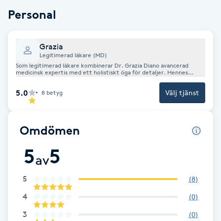
Personal
Brynformning
Brynfärgning
Grazia
Legitimerad läkare (MD)
Som legitimerad läkare kombinerar Dr. Grazia Diano avancerad
Brynplockning
medicinsk expertis med ett holistiskt öga för detaljer. Hennes
signatur är diskreta, eleganta och helt individanpassade resultat –
alltid med din trygghet och helhetsupplevelse i absolut centrum
5.0
Välj tjänst
8
betyg
Bröllopsuppsättning
C
Omdömen
Celluliter
5
5
av
Coachning
5
(
8
)
Color correction
4
(
0
)
3
(
0
)