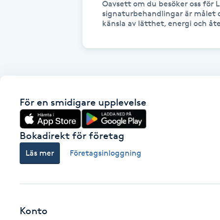
Oavsett om du besöker oss för L
signaturbehandlingar är målet 
Fransk manikyr
känsla av lätthet, energi och å
Fransrengöring
Frekvensterapi
Friskvård
För en smidigare upplevelse
Friskvårdsmassage
Bokadirekt för företag
Frisör
Läs mer
Företagsinloggning
Funktionsanalys
Färgning
Konto