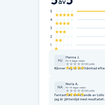
av
Eyeliner-tatuering
F
5
4
Face framing
3
Faceliftmassage
2
1
Fet hårbotten
Hanna J.
Fettreducering
HJ
för 8 dagar sedan
till
Lollo
Känner mig så återhämtad efter
Fibromassage
Noria A.
Fillers
NA
för 14 dagar sedan
till
Lollo
Fantastiskt bemötande av Lollo 
Fotmassage
jag är jättenöjd med resultat