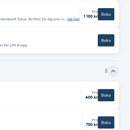
Pris
Boka
1 100 kr
dividuellt fokus. Perfekt för dig som vill
Läs mer
kvalitet och kroppskontur.
Boka
et för LPG Kropp.
3
Pris
Boka
400 kr
Pris
Boka
700 kr