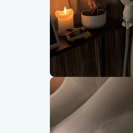
Alternativmedicin
Andningsmassage
Ansiktslyft utan kirurgi
Aromamassage
Ashtanga Yoga
Ayurveda
Ayurvedisk Massage
Ansiktsbehandling djuprengörande
B