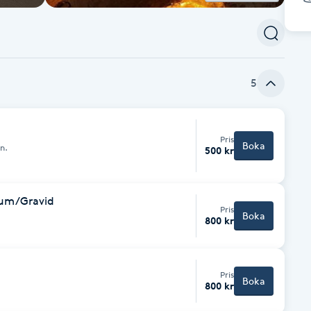
5
Pris
Boka
n.
500 kr
tum/Gravid
Pris
Boka
800 kr
Pris
Boka
800 kr