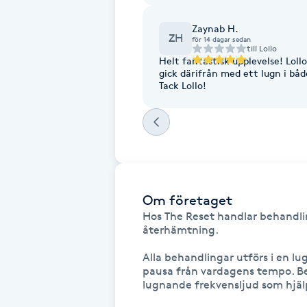
Fotsvamp
Zaynab H.
ZH
för 14 dagar sedan
till
Lollo
Fotvård
Helt fantastisk upplevelse! Loll
gick därifrån med ett lugn i båd
Tack Lollo!
Fransar
Fransborttagning
Fransfärgning
Om företaget
Fransförlängning
Hos The Reset handlar behandlin
återhämtning.

Fransförlängning Megavolym
Alla behandlingar utförs i en lu
pausa från vardagens tempo. Be
lugnande frekvensljud som hjälp
Fransförlängning Volym