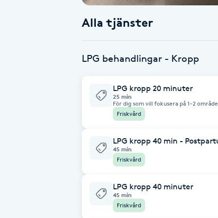
Alla tjänster
Babylights
Balayage
LPG behandlingar - Kropp
Bambumassage
LPG kropp 20 minuter
25 min
Barber
För dig som vill fokusera på 1-2 område
Friskvård
Barnklippning
LPG kropp 40 min - Postpar
45 min
BIAB
Friskvård
Blowout
LPG kropp 40 minuter
45 min
Friskvård
Bottenfärg