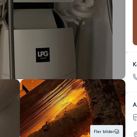
K
A
Fler bilder