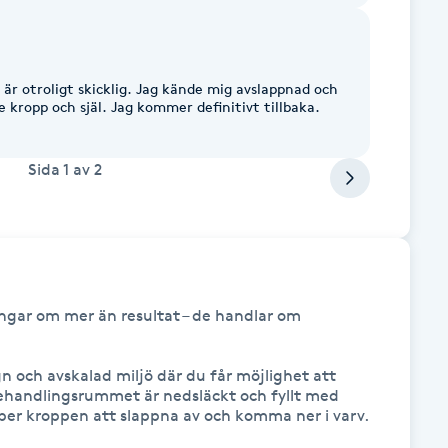
o är otroligt skicklig. Jag kände mig avslappnad och
e kropp och själ. Jag kommer definitivt tillbaka.
Sida
1
av
2
gar om mer än resultat – de handlar om 
gn och avskalad miljö där du får möjlighet att 
handlingsrummet är nedsläckt och fyllt med 
er kroppen att slappna av och komma ner i varv.
