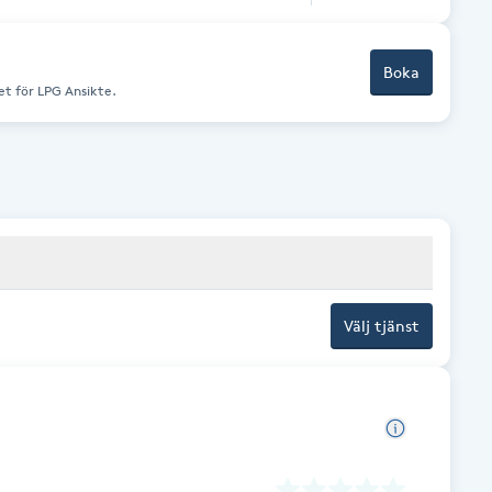
Boka
et för LPG Ansikte.
Välj tjänst