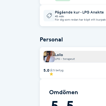
Cryoterapi
D
Pågående kur – LPG Ansikte
45 min
För dig som redan har köpt ett kurpak
Damklippning
Dermapen
Personal
Diamantslipning
Lollo
E
LPG - terapeut
Enzympeeling
5.0
5
betyg
Extensions
Omdömen
Extensions borttagning
5
5