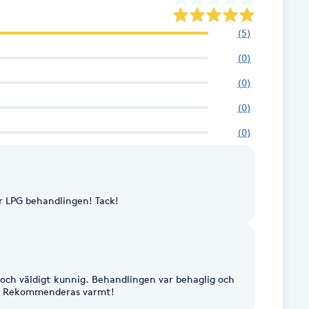
(
5
)
(
0
)
(
0
)
(
0
)
(
0
)
 LPG behandlingen! Tack!
och väldigt kunnig. Behandlingen var behaglig och
et. Rekommenderas varmt!