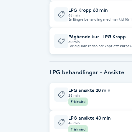
LPG Kropp 60 min
Brynformning
65 min
En längre behandling med mer tid för in
arbeta djupare med återhämtning, hud
Brynfärgning
Pågående kur – LPG Kropp
60 min
Brynplockning
För dig som redan har köpt ett kurpak
Bröllopsuppsättning
LPG behandlingar - Ansikte
C
Celluliter
LPG ansikte 20 min
25 min
Friskvård
Coachning
LPG ansikte 40 min
Color correction
45 min
Friskvård