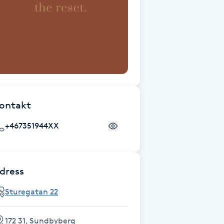
ontakt
+467351944XX
dress
Sturegatan 22
172 31, Sundbyberg