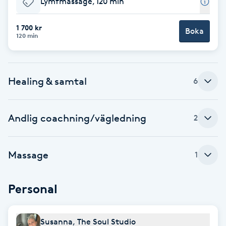
Lymfmassage, 120 min
Brynformning
1 700 kr
Boka
120 min
Brynfärgning
Brynplockning
Healing & samtal
6
Bröllopsuppsättning
Andlig coachning/vägledning
2
C
Celluliter
Massage
1
Coachning
Personal
Color correction
Susanna, The Soul Studio