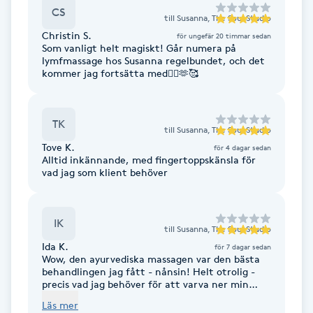
CS
till
Susanna, The Soul Studio
F
Christin S.
för ungefär 20 timmar sedan
Som vanligt helt magiskt! Går numera på
Face framing
lymfmassage hos Susanna regelbundet, och det
kommer jag fortsätta med🙋‍♀️🫶🥰
Faceliftmassage
TK
till
Susanna, The Soul Studio
Fet hårbotten
Tove K.
för 4 dagar sedan
Alltid inkännande, med fingertoppskänsla för
Fettreducering
vad jag som klient behöver
Fibromassage
IK
till
Susanna, The Soul Studio
Ida K.
för 7 dagar sedan
Fillers
Wow, den ayurvediska massagen var den bästa
behandlingen jag fått - nånsin! Helt otrolig -
precis vad jag behöver för att varva ner min
Fotmassage
stress och släppa på spänningar. Och Susanna är
Läs mer
helt fantastisk, så varm och skapar fint tryggt