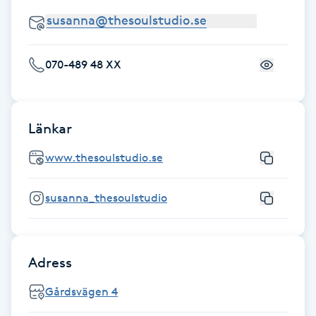
Fransk manikyr
Fransrengöring
070-489 48 XX
Frekvensterapi
Länkar
Friskvård
www.thesoulstudio.se
Friskvårdsmassage
susanna_thesoulstudio
Frisör
Funktionsanalys
Adress
Färgning
Gårdsvägen 4