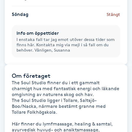
Gua Sha-massage
Söndag
Stängt
H
Info om öppettider
Hatha Yoga
I enstaka fall tar jag emot utöver dessa tider som
finns här. Kontakta mig via mejl i så fall om du
behöver. Vänligen, Susanna
Headspa
Healing
Om företaget
The Soul Studio finner du i ett gammalt 
Herrklippning
charmigt hus med fantastisk energi och läkande 
omgivning av naturens skog och hav. 

The Soul Studio ligger i Tollare, Saltsjö-
HIFU
Boo/Nacka, närmare bestämt granne med 
Tollare Folkhögskola.

Hollywood Peel
Här finner du lymfmassage, healing & samtal, 
ayurvedisk huvud- och ansiktsmassage, 