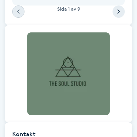
space.
Fotsvamp
Sida
1
av
9
Fotvård
Fransar
Fransborttagning
Fransfärgning
Fransförlängning
Fransförlängning Megavolym
Fransförlängning Volym
Kontakt