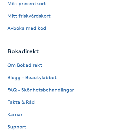
Mitt presentkort
IPL hårborttagning
Mitt friskvårdskort
Avboka med kod
IR-massage
J
Bokadirekt
Japansk massage
K
Om Bokadirekt
Blogg - Beautylabbet
K18
FAQ - Skönhetsbehandlingar
Katun fransar
Fakta & Råd
Kemisk peeling
Karriär
Support
Keratinbehandling