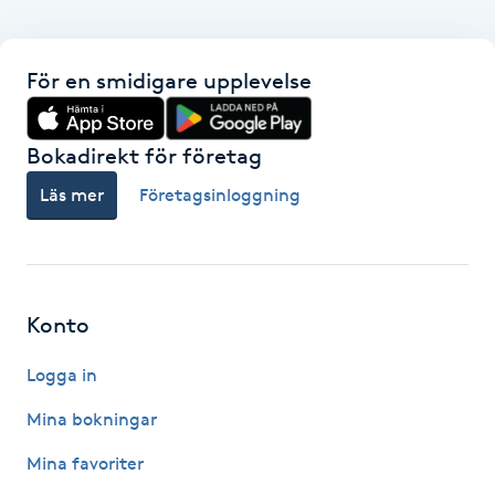
Hårborttagning
Hårbottenbehandling
För en smidigare upplevelse
Hårförlängning
Bokadirekt för företag
Läs mer
Företagsinloggning
Hårvård
Hälsa
Konto
Hälsprickor
I
Logga in
Idrottsmassage
Mina bokningar
Mina favoriter
IPL