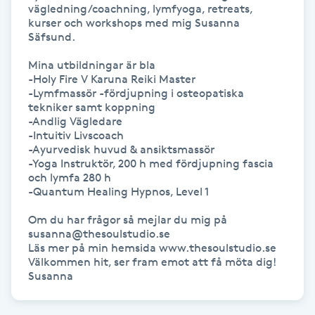
Hot Stone Massage
vägledning/coachning, lymfyoga, retreats, 
kurser och workshops med mig Susanna 
Säfsund.

Hot yoga
Mina utbildningar är bla

-Holy Fire V Karuna Reiki Master

Hudföryngring
-Lymfmassör -fördjupning i osteopatiska 
tekniker samt koppning

-Andlig Vägledare

Huduppstramning
-Intuitiv Livscoach

-Ayurvedisk huvud & ansiktsmassör

-Yoga Instruktör, 200 h med fördjupning fascia 
Hudvård
och lymfa 280 h

-Quantum Healing Hypnos, Level 1

Hyaluronsyra
Om du har frågor så mejlar du mig på 
susanna@thesoulstudio.se

Hyperhidros
Läs mer på min hemsida www.thesoulstudio.se

Välkommen hit, ser fram emot att få möta dig! 

Susanna
Hypnos