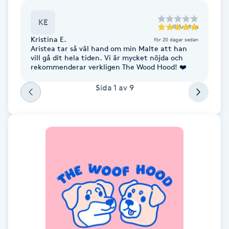
Fransk manikyr
KE
till
Aristea
Fransrengöring
Kristina E.
för 20 dagar sedan
Aristea tar så väl hand om min Malte att han
vill gå dit hela tiden. Vi är mycket nöjda och
rekommenderar verkligen The Wood Hood! ❤️
Frekvensterapi
Sida
1
av
9
Friskvård
Friskvårdsmassage
Frisör
Funktionsanalys
Färgning