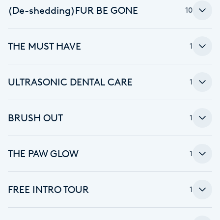
Cryoterapi
(De-shedding)FUR BE GONE
10
D
Damklippning
THE MUST HAVE
1
Dermapen
ULTRASONIC DENTAL CARE
1
Diamantslipning
E
BRUSH OUT
1
Enzympeeling
THE PAW GLOW
1
Extensions
FREE INTRO TOUR
1
Extensions borttagning
Eyeliner-tatuering