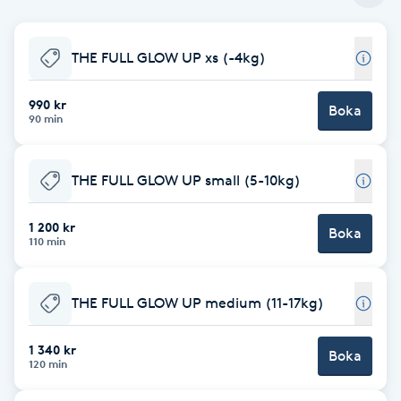
Babylights
THE FULL GLOW UP xs (-4kg)
Balayage
990 kr
Boka
90 min
Bambumassage
THE FULL GLOW UP small (5-10kg)
Barber
1 200 kr
Barnklippning
Boka
110 min
BIAB
THE FULL GLOW UP medium (11-17kg)
Blowout
1 340 kr
Boka
120 min
Bottenfärg