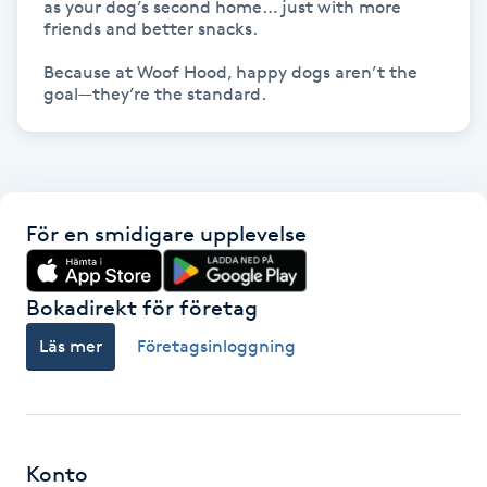
as your dog’s second home… just with more 
Hårborttagning
friends and better snacks.

Because at Woof Hood, happy dogs aren’t the 
Hårbottenbehandling
Hårförlängning
Hårvård
För en smidigare upplevelse
Hälsa
Bokadirekt för företag
Hälsprickor
Läs mer
Företagsinloggning
I
Idrottsmassage
IPL
Konto