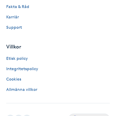
Fakta & Råd
Kinesiologi
Karriär
Kinesisk medicin
Support
Kiropraktik
Villkor
Klangmassage
Etisk policy
Klippning
Integritetspolicy
Cookies
Klippning & Slingor
Allmänna villkor
Klippning ungdom
Koppningsmassage