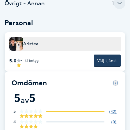
Övrigt - Annan
1
F
Personal
Face framing
Faceliftmassage
Aristea
Fet hårbotten
5.0
Välj tjänst
42
betyg
Fettreducering
Omdömen
Fibromassage
5
5
av
Fillers
5
(
42
)
Fotmassage
4
(
0
)