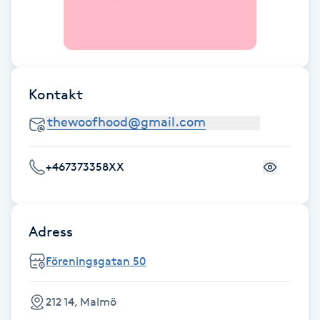
Föning
G
Gel naglar
Kontakt
Gelenaglar
Gellack
+467373358XX
Gellack med förstärkning
Adress
Gravidmassage
Föreningsgatan 50
Gravidyoga
212 14, Malmö
Gruppträning