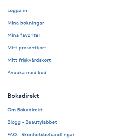
Logga in
IPL hårborttagning
Mina bokningar
IR-massage
Mina favoriter
J
Mitt presentkort
Japansk massage
Mitt friskvårdskort
K
Avboka med kod
K18
Bokadirekt
Katun fransar
Om Bokadirekt
Kemisk peeling
Blogg - Beautylabbet
Keratinbehandling
FAQ - Skönhetsbehandlingar