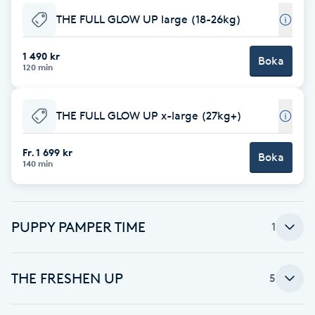
THE FULL GLOW UP large (18-26kg)
Brynformning
1 490 kr
Boka
Brynfärgning
120 min
Brynplockning
THE FULL GLOW UP x-large (27kg+)
Bröllopsuppsättning
Fr. 1 699 kr
Boka
140 min
C
Celluliter
PUPPY PAMPER TIME
1
Coachning
THE FRESHEN UP
5
Color correction