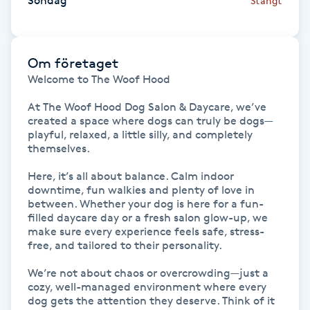
Söndag
Stängt
Hot Stone Massage
Hot yoga
Om företaget
Welcome to The Woof Hood 

Hudföryngring
At The Woof Hood Dog Salon & Daycare, we’ve 
created a space where dogs can truly be dogs—
Huduppstramning
playful, relaxed, a little silly, and completely 
themselves.

Hudvård
Here, it’s all about balance. Calm indoor 
downtime, fun walkies and plenty of love in 
Hyaluronsyra
between. Whether your dog is here for a fun-
filled daycare day or a fresh salon glow-up, we 
make sure every experience feels safe, stress-
Hyperhidros
free, and tailored to their personality.

We’re not about chaos or overcrowding—just a 
Hypnos
cozy, well-managed environment where every 
dog gets the attention they deserve. Think of it 