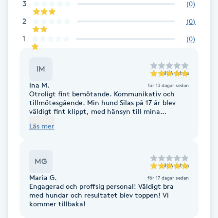
3
(
0
)
Fotsvamp
2
(
0
)
Fotvård
1
(
0
)
Fransar
IM
till
Aristea
Ina M.
för 13 dagar sedan
Fransborttagning
Otroligt fint bemötande. Kommunikativ och
tillmötesgående. Min hund Silas på 17 år blev
väldigt fint klippt, med hänsyn till mina
Fransfärgning
önskemål. Hämtade en väldigt tjusig och glad
Läs mer
hund 😁 Vi kommer helt klart att återkomma!
Fransförlängning
MG
till
Aristea
Fransförlängning Megavolym
Maria G.
för 17 dagar sedan
Engagerad och proffsig personal! Väldigt bra
med hundar och resultatet blev toppen! Vi
Fransförlängning Volym
kommer tillbaka!