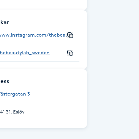
kar
www.instagram.com/thebeautylab_sweden
thebeautylab_sweden
ess
Västergatan 3
41 31, Eslöv