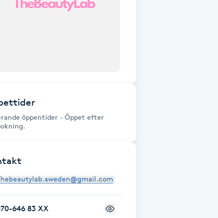
ettider
erande öppentider - Öppet efter
bokning.
ntakt
070-646 83 XX