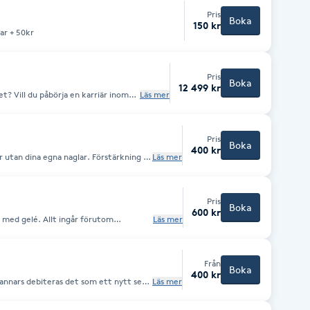
Pris
Boka
150 kr
ar + 50kr
Pris
Boka
12 499 kr
 Vill du påbörja en karriär inom
Läs mer
ider? Hos oss kan du nu
tbildning så
år du betalnings uppgifterna efter
, vi kommer även överens om en tid så
Pris
lägger sedan upp en plan hur du vill
Boka
400 kr
na egna naglar. Förstärkning är
Läs mer
ts. -
esigna på. Förstärkning är
 det som ett skydd över. Obs! Vad
på din längd på naglarna :)
hämtar ut ditt startkit) •
Pris
Boka
600 kr
t ingår förutom
Läs mer
charms(större stenar & smycken). +100kr Extra långa naglar + 100kr
Från
Boka
400 kr
Läs mer
t set. -Påfyllning gäller