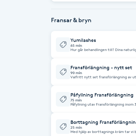
redan efter första behandling.
Fotsvamp
Fransar & bryn
Fotvård
Yumilashes
Fransar
65 min
Hur går behandlingen till? Dina naturlig
serum. I behandlingen ingår det även färgning 
Behandlingen håller mellan 4-9 veckor
Fransborttagning
kondition är och fransarnas växtcykel. -Skippa lösögonfransarna! -Skippa
mascaran! -allergivänlig -Giftfri -Inga starka kemikalier -Utan parabener -
Fransförlängning - nytt set
Formaldehydfri -Fylligare fransar -Böj
90 min
Fransfärgning
Valfritt nytt set fransförlängning av ut
sina kunskaper. Vilket ger dig som kund ett 
kombineras med andra erbjudanden/ra
Fransförlängning
Påfyllning Fransförlängning
75 min
Påfyllning utav Fransförlängning inom 3
Fransförlängning Megavolym
Borttagning Fransförlängni
Fransförlängning Volym
25 min
Med hjälp av borttagnings kräm tar vi 
Detta gör så att fransarna inte skadas 