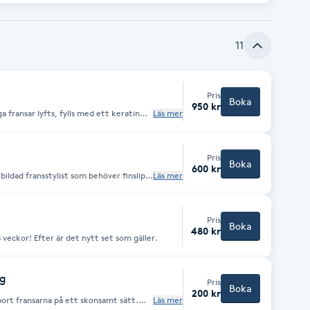
11
Pris
Boka
950 kr
a fransar lyfts, fylls med ett keratin
Läs mer
av fransarna. Hållbarhet?
 beroende på hur dina fransars
Pris
da -Längre
Boka
600 kr
bildad fransstylist som behöver finslipa
Läs mer
förmånligt pris. * kan ej
batter!
Pris
Boka
480 kr
 veckor! Efter är det nytt set som gäller.
ng
Pris
Boka
200 kr
bort fransarna på ett skonsamt sätt.
Läs mer
på något sätt.