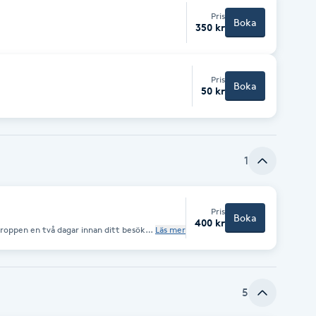
Pris
Boka
350 kr
Pris
Boka
50 kr
1
Pris
Boka
400 kr
Läs mer
fri från smink, fuktighetskräm, parfym
v
på mörka och lös
d återfuktande hudkräm. Eller underhåll
5