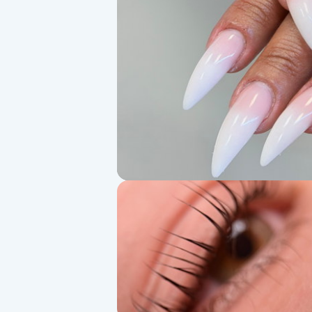
Alternativmedicin
Andningsmassage
Ansiktslyft utan kirurgi
Aromamassage
Ashtanga Yoga
Ayurveda
Ayurvedisk Massage
Ansiktsbehandling djuprengörande
B