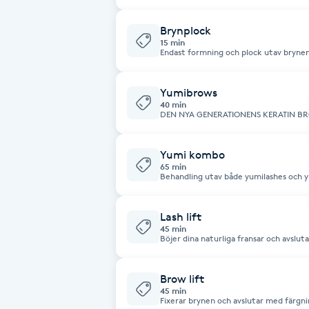
Fransk manikyr
Brynplock
15 min
Endast formning och plock utav brynen
Fransrengöring
Yumibrows
Frekvensterapi
40 min
DEN NYA GENERATIONENS KERATIN BROWLIFT! Dina bryn lyft
med hjälp utav kreatinvätskor, avslut
behandling som ger dina ögonbryn nytt liv och energi
Friskvård
vitaminer, kraftfulla antioxidanter och
Aminosyrablandningen ger riktad verka
Yumi kombo
ögonfransar.
65 min
Friskvårdsmassage
Behandling utav både yumilashes och 
Frisör
Lash lift
45 min
Böjer dina naturliga fransar och avslut
Funktionsanalys
Brow lift
Färgning
45 min
Fixerar brynen och avslutar med färgn