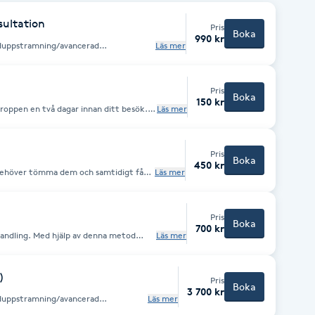
ultation
Pris
Boka
990 kr
uduppstramning/avancerad
Läs mer
Pris
Boka
150 kr
Läs mer
fri från smink, fuktighetskräm, parfym
v
på mörka och lös
Pris
d återfuktande hudkräm. Eller underhåll
Boka
450 kr
 Behöver tömma dem och samtidigt få
Läs mer
 hela ansiktet innan du får gå ifrån med
.
Pris
Boka
700 kr
v denna metod
Läs mer
celler och orenheter i porerna.
ekvens för huduppstramning. Och
andling
)
Pris
äppta porer.
Boka
3 700 kr
uduppstramning/avancerad
Läs mer