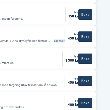
Pris
Boka
150 kr
. Ingen färgning.
Pris
Boka
450 kr
s och formas
Läs mer
as med färgning om det önskas. En
! Fyllt med skyddande
 effektiva fuktgivare.
n och stimulerar tillväxten av
Pris
Boka
1 300 kr
yumibrows.
Pris
Boka
450 kr
as med färgning utav fransar om så önskas.
Pris
Boka
400 kr
ing om det önskas.