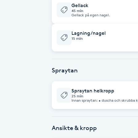
smycken). + 100kr
Cryoterapi
Gellack
45 min
D
Gellack på egen nagel.
Damklippning
Lagning/nagel
15 min
Dermapen
Diamantslipning
Spraytan
E
Enzympeeling
Spraytan helkropp
25 min
Innan spraytan: • duscha och skrubba kroppen en två dagar innan ditt besök. •
Extensions
använd inte oljebaserad skrubb. • var 
och deodorant för att undvika fläckar. • planera vaxning och rakning a
kroppshår, minst en dag innan för bästa resultat. • ha 
sittande kläder. • ta underkläder eller bikini till din spraytan. Spraytan håller i
Extensions borttagning
ca 10 dagar, för längre resultat använ
med egen brun utan sol hemma.
Ansikte & kropp