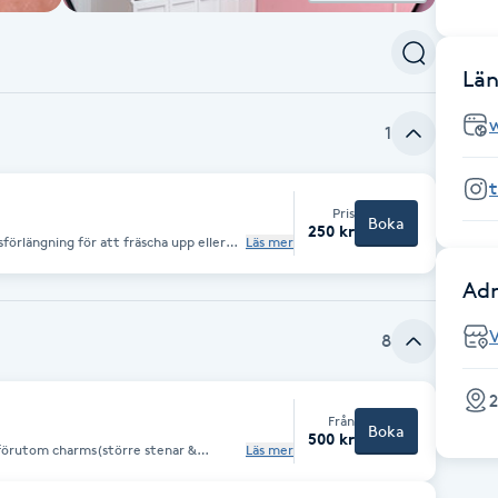
Län
1
Pris
Boka
250 kr
sförlängning för att fräscha upp eller
Läs mer
Adr
8
2
Från
Boka
500 kr
Läs mer
 + 100kr