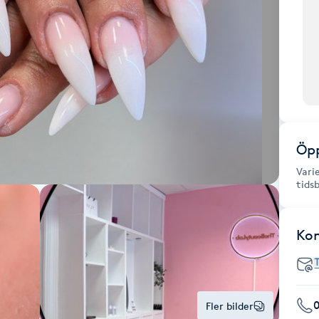
Öpp
Vari
tids
Ko
Fler bilder