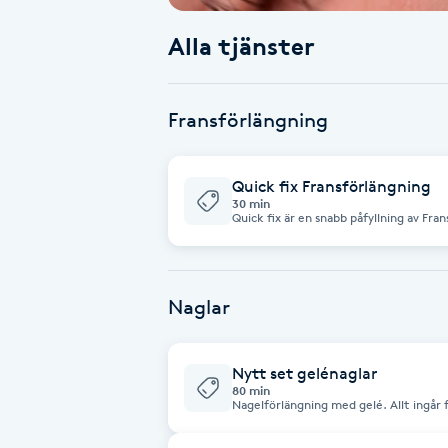
Alla tjänster
Babylights
Balayage
Fransförlängning
Bambumassage
Quick fix Fransförlängning
30 min
Barber
Quick fix är en snabb påfyllning av Fran
fylla i luckor mellan ordinarie besök. Passar att göra 12-14 dagar efter din förra
behandling.
Barnklippning
Naglar
BIAB
Nytt set gelénaglar
Blowout
80 min
Nagelförlängning med gelé. Allt ingår förutom charms(större stenar &
smycken). +100kr Extra långa naglar
Bottenfärg