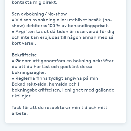
kontakta mig direkt.

Hårborttagning
Sen avbokning / No-show

• Vid sen avbokning eller uteblivet besök (no-
Hårbottenbehandling
show) debiteras 100 % av behandlingspriset.

• Avgiften tas ut då tiden är reserverad för dig 
Hårförlängning
och inte kan erbjudas till någon annan med så 
kort varsel.

Hårvård
Bekräftelse

• Genom att genomföra en bokning bekräftar 
du att du har läst och godkänt dessa 
Hälsa
bokningsregler.

• Reglerna finns tydligt angivna på min 
Bokadirekt-sida, hemsida och i 
Hälsprickor
bokningsbekräftelsen, i enlighet med gällande 
I
riktlinjer.

Tack för att du respekterar min tid och mitt 
Idrottsmassage
arbete.
IPL