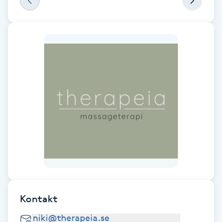
Fransk manikyr
Fransrengöring
Frekvensterapi
Friskvård
Friskvårdsmassage
Frisör
Funktionsanalys
Kontakt
Färgning