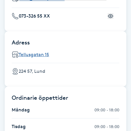
Föning
G
073-326 55 XX
Gel naglar
Adress
Gelenaglar
Tellusgatan 15
Gellack
224 57, Lund
Gellack med förstärkning
Gravidmassage
Ordinarie öppettider
Måndag
09:00 - 18:00
Gravidyoga
Tisdag
09:00 - 18:00
Gruppträning