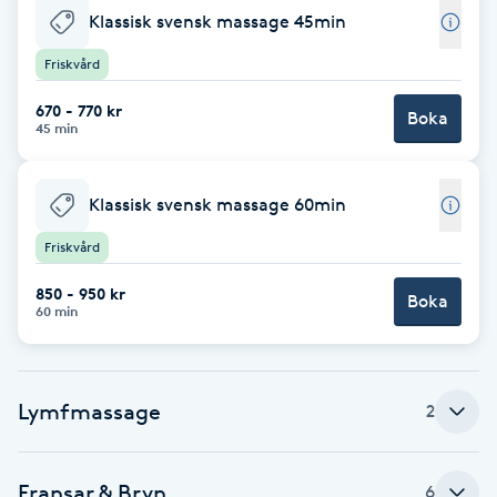
Klassisk svensk massage 45min
Babylights
Friskvård
Balayage
670 - 770 kr
Boka
45 min
Bambumassage
Klassisk svensk massage 60min
Barber
Friskvård
Barnklippning
850 - 950 kr
Boka
60 min
BIAB
Lymfmassage
2
Blowout
Bottenfärg
Fransar & Bryn
6