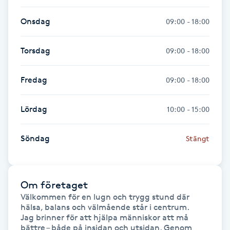
Onsdag
09:00 - 18:00
Gua Sha-massage
H
Torsdag
09:00 - 18:00
Hatha Yoga
Fredag
09:00 - 18:00
Headspa
Lördag
10:00 - 15:00
Healing
Söndag
Stängt
Herrklippning
HIFU
Om företaget
Välkommen för en lugn och trygg stund där 
hälsa, balans och välmående står i centrum.

Hollywood Peel
Jag brinner för att hjälpa människor att må 
bättre – både på insidan och utsidan. Genom 