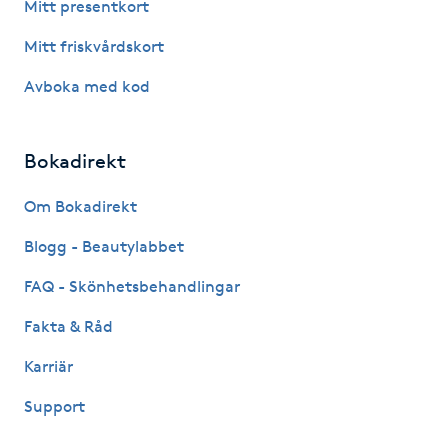
Mitt presentkort
Kinesiologi
Mitt friskvårdskort
Kinesisk medicin
Avboka med kod
Kiropraktik
Bokadirekt
Klangmassage
Om Bokadirekt
Blogg - Beautylabbet
Klippning
FAQ - Skönhetsbehandlingar
Klippning & Slingor
Fakta & Råd
Klippning ungdom
Karriär
Support
Koppningsmassage