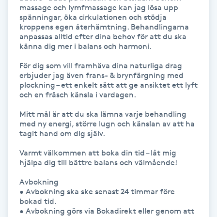
Hot Stone Massage
massage och lymfmassage kan jag lösa upp 
spänningar, öka cirkulationen och stödja 
kroppens egen återhämtning. Behandlingarna 
Hot yoga
anpassas alltid efter dina behov för att du ska 
känna dig mer i balans och harmoni.

Hudföryngring
För dig som vill framhäva dina naturliga drag 
erbjuder jag även frans- & brynfärgning med 
plockning – ett enkelt sätt att ge ansiktet ett lyft 
Huduppstramning
och en fräsch känsla i vardagen.

Mitt mål är att du ska lämna varje behandling 
Hudvård
med ny energi, större lugn och känslan av att ha 
tagit hand om dig själv.

Hyaluronsyra
Varmt välkommen att boka din tid – låt mig 
hjälpa dig till bättre balans och välmående!

Hyperhidros
Avbokning

• Avbokning ska ske senast 24 timmar före 
Hypnos
bokad tid.

• Avbokning görs via Bokadirekt eller genom att 