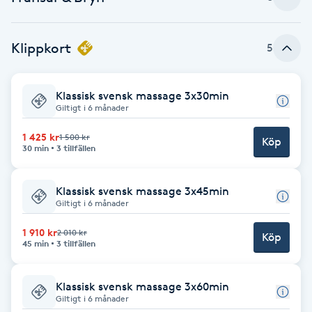
Brynformning
Klippkort
5
Brynfärgning
Klassisk svensk massage 3x30min
Brynplockning
Giltigt i 6 månader
1 425 kr
1 500 kr
Köp
Bröllopsuppsättning
30 min
3 tillfällen
C
Klassisk svensk massage 3x45min
Celluliter
Giltigt i 6 månader
1 910 kr
2 010 kr
Coachning
Köp
45 min
3 tillfällen
Color correction
Klassisk svensk massage 3x60min
Giltigt i 6 månader