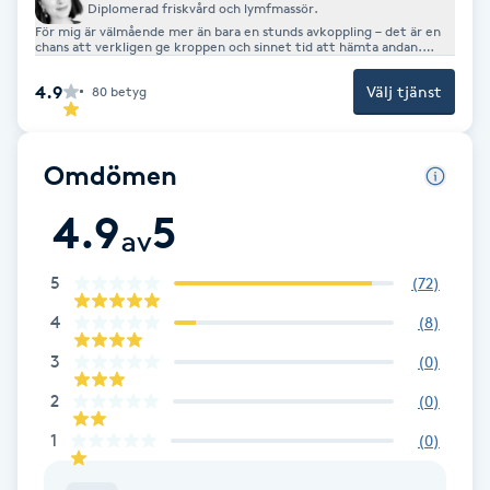
Diplomerad friskvård och lymfmassör.
F
För mig är välmående mer än bara en stunds avkoppling – det är en
chans att verkligen ge kroppen och sinnet tid att hämta andan.
Genom massage hjälper jag till att lösa upp spänningar, få igång
flödet och skapa mer balans i vardagen. Jag brinner för att
Face framing
4.9
Välj tjänst
80
betyg
människor ska må bra, och varje behandling är en möjlighet att ge
just den stunden av lättnad, lugn och ny energi.
Faceliftmassage
Omdömen
Fet hårbotten
4.9
5
av
Fettreducering
5
(
72
)
4
(
8
)
Fibromassage
3
(
0
)
Fillers
2
(
0
)
1
(
0
)
Fotmassage