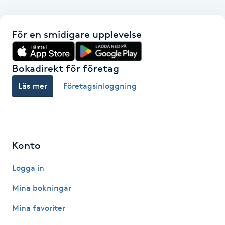
IPL hårborttagning
För en smidigare upplevelse
IR-massage
J
Bokadirekt för företag
Läs mer
Företagsinloggning
Japansk massage
K
K18
Konto
Katun fransar
Logga in
Kemisk peeling
Mina bokningar
Mina favoriter
Keratinbehandling