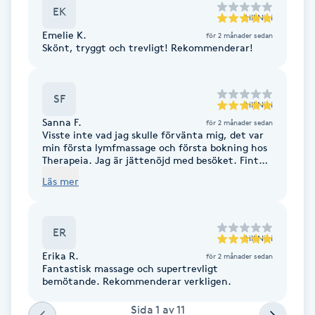
EK
Fotsvamp
till
Niki
Emelie K.
för 2 månader sedan
Skönt, tryggt och trevligt! Rekommenderar!
Fotvård
Fransar
SF
till
Niki
Sanna F.
för 2 månader sedan
Fransborttagning
Visste inte vad jag skulle förvänta mig, det var
min första lymfmassage och första bokning hos
Therapeia. Jag är jättenöjd med besöket. Fint
Fransfärgning
bemötande och lugn och trygg behandling. Kan
Läs mer
verkligen rekommendera 🤗
Fransförlängning
ER
till
Niki
Fransförlängning Megavolym
Erika R.
för 2 månader sedan
Fantastisk massage och supertrevligt
bemötande. Rekommenderar verkligen.
Fransförlängning Volym
Sida
1
av
11