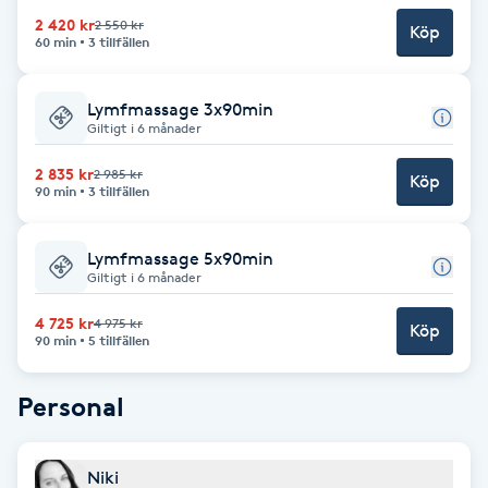
Cryoterapi
2 420 kr
2 550 kr
Köp
D
60 min
3 tillfällen
Damklippning
Lymfmassage 3x90min
Giltigt i 6 månader
Dermapen
2 835 kr
2 985 kr
Köp
90 min
3 tillfällen
Diamantslipning
E
Lymfmassage 5x90min
Giltigt i 6 månader
Enzympeeling
4 725 kr
4 975 kr
Köp
90 min
5 tillfällen
Extensions
Personal
Extensions borttagning
Niki
Eyeliner-tatuering