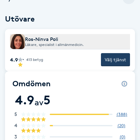
Cryoterapi
D
Utövare
Damklippning
Ros-Ninva Poli
Dermapen
Läkare, specialist i allmänmedicin.
4.9
Välj tjänst
413
betyg
Diamantslipning
E
Omdömen
Enzympeeling
4.9
5
av
Extensions
5
(
388
)
Extensions borttagning
4
(
20
)
3
(
0
)
Eyeliner-tatuering