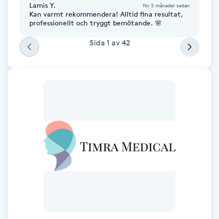
Lamis Y.
för 5 månader sedan
Fotsvamp
Kan varmt rekommendera! Alltid fina resultat,
professionellt och tryggt bemötande. 🌸
Fotvård
Sida
1
av
42
Fransar
Fransborttagning
Fransfärgning
Fransförlängning
Fransförlängning Megavolym
Fransförlängning Volym