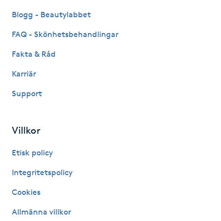
Hårborttagning
Blogg - Beautylabbet
Hårbottenbehandling
FAQ - Skönhetsbehandlingar
Fakta & Råd
Hårförlängning
Karriär
Hårvård
Support
Hälsa
Villkor
Hälsprickor
Etisk policy
I
Integritetspolicy
Idrottsmassage
Cookies
IPL
Allmänna villkor