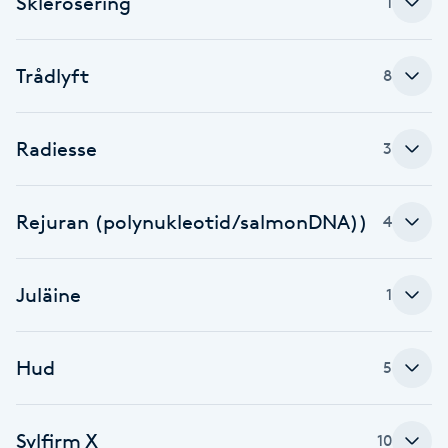
Sklerosering
1
Brynformning
Trådlyft
8
Brynfärgning
Radiesse
Brynplockning
3
Bröllopsuppsättning
Rejuran (polynukleotid/salmonDNA))
4
C
Celluliter
Juläine
1
Coachning
Hud
5
Color correction
Sylfirm X
10