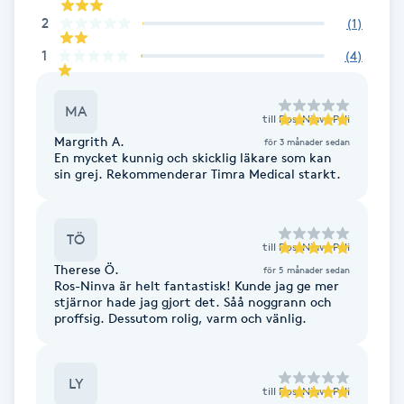
2
(
1
)
F
1
(
4
)
Face framing
MA
Faceliftmassage
till
Ros-Ninva Poli
Margrith A.
för 3 månader sedan
En mycket kunnig och skicklig läkare som kan
Fet hårbotten
sin grej. Rekommenderar Timra Medical starkt.
Fettreducering
TÖ
till
Ros-Ninva Poli
Therese Ö.
Fibromassage
för 5 månader sedan
Ros-Ninva är helt fantastisk! Kunde jag ge mer
stjärnor hade jag gjort det. Såå noggrann och
proffsig. Dessutom rolig, varm och vänlig.
Fillers
Fotmassage
LY
till
Ros-Ninva Poli