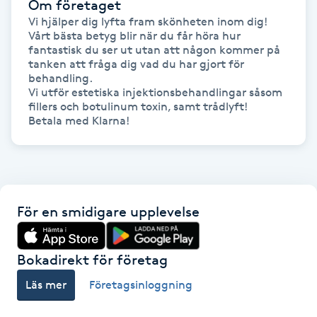
Om företaget
Vi hjälper dig lyfta fram skönheten inom dig!

Gua Sha-massage
Vårt bästa betyg blir när du får höra hur 
fantastisk du ser ut utan att någon kommer på 
H
tanken att fråga dig vad du har gjort för 
behandling. 

Hatha Yoga
Vi utför estetiska injektionsbehandlingar såsom 
fillers och botulinum toxin, samt trådlyft!

Betala med Klarna!
Headspa
Healing
Herrklippning
För en smidigare upplevelse
HIFU
Bokadirekt för företag
Läs mer
Företagsinloggning
Hollywood Peel