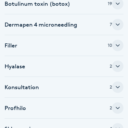
Botulinum toxin (botox)
19
Babylights
Dermapen 4 microneedling
7
Balayage
Bambumassage
Filler
10
Barber
Hyalase
2
Barnklippning
Konsultation
2
BIAB
Blowout
Profhilo
2
Bottenfärg