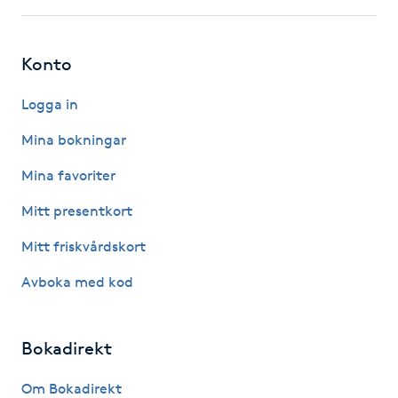
Hot Stone Massage
Hot yoga
Konto
Logga in
Hudföryngring
Mina bokningar
Huduppstramning
Mina favoriter
Hudvård
Mitt presentkort
Mitt friskvårdskort
Hyaluronsyra
Avboka med kod
Hyperhidros
Bokadirekt
Hypnos
Om Bokadirekt