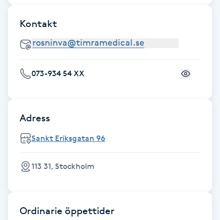
Fransk manikyr
Kontakt
Fransrengöring
Frekvensterapi
073-934 54 XX
Friskvård
Adress
Friskvårdsmassage
Sankt Eriksgatan 96
Frisör
113 31, Stockholm
Funktionsanalys
Färgning
Ordinarie öppettider