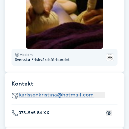
Fransk manikyr
Fransrengöring
Frekvensterapi
Friskvård
Medlem
Svenska Friskvårdsförbundet
Friskvårdsmassage
Kontakt
Frisör
Funktionsanalys
073-565 84 XX
Färgning