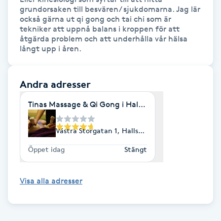
grundorsaken till besvären/ sjukdomarna. Jag lär 
också gärna ut qi gong och tai chi som är 
Gua Sha-massage
tekniker att uppnå balans i kroppen för att 
H
åtgärda problem och att underhålla vår hälsa 
långt upp i åren.
Hatha Yoga
Andra adresser
Headspa
Tinas Massage & Qi Gong i Hallsberg
Healing
Västra Storgatan 1, Hallsberg
Herrklippning
Öppet idag
Stängt
HIFU
Visa alla adresser
Hollywood Peel