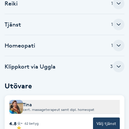
Cryoterapi
Reiki
1
D
Tjänst
Damklippning
1
Dermapen
Homeopati
1
Diamantslipning
E
Klippkort via Uggla
3
Enzympeeling
Utövare
Extensions
Tina
cert. massageterapeut samt dipl. homeopat
Extensions borttagning
4.8
Välj tjänst
62
betyg
Eyeliner-tatuering