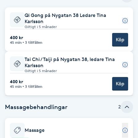
Babylights
Qi Gong på Nygatan 38 Ledare Tina
Karlsson
Giltigt i 5 månader
Balayage
400 kr
Köp
45 min
3 tillfällen
Bambumassage
Tai Chi / Taiji på Nygatan 38, ledare Tina
Barber
Karlsson
Giltigt i 5 månader
Barnklippning
400 kr
Köp
45 min
3 tillfällen
BIAB
Massagebehandlingar
2
Blowout
Massage
Bottenfärg