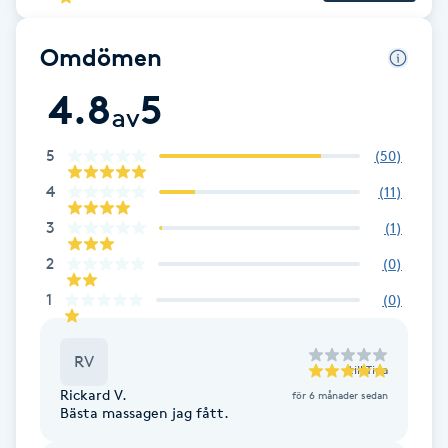
F
Omdömen
Face framing
4.8
5
av
Faceliftmassage
5
(
50
)
Fet hårbotten
4
(
11
)
3
(
1
)
Fettreducering
2
(
0
)
1
Fibromassage
(
0
)
Fillers
RV
till
Tina
Rickard V.
för 6 månader sedan
Fotmassage
Bästa massagen jag fått.