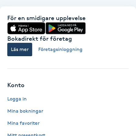
Hot Stone Massage
För en smidigare upplevelse
Hot yoga
Hudföryngring
Bokadirekt för företag
Läs mer
Företagsinloggning
Huduppstramning
Hudvård
Konto
Hyaluronsyra
Logga in
Hyperhidros
Mina bokningar
Hypnos
Mina favoriter
Mitt presentkort