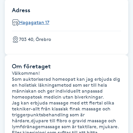
Föning
Adress
G
Hagagatan 17
Gel naglar
703 40, Örebro
Gelenaglar
Gellack
Om företaget
Välkommen!

Som auktoriserad homeopat kan jag erbjuda dig 
Gellack med förstärkning
en holistisk läkningsmetod som ser till hela 
människan och ger individuellt anpassad 
Gravidmassage
homeopatosk medicin utan biverkningar.

Jag kan erbjuda massage med ett flertal olika 
tekniker-allt från klassisk finsk massage och 
Gravidyoga
triggerpunktsbehandling som är 
hårdare,djupare till fibro o gravid massage och 
lymfdränagemassage som är taktilare, mjukare. 
Gruppträning
Eller kinesiologi som syftar till att hitta 