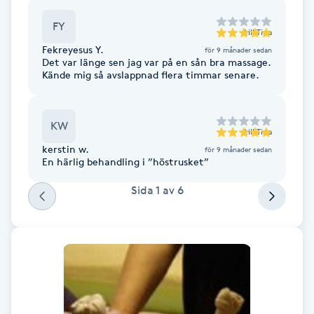
Fotsvamp
FY
till
Tina
Fekreyesus Y.
för 9 månader sedan
Fotvård
Det var länge sen jag var på en sån bra massage.
Kände mig så avslappnad flera timmar senare.
Fransar
KW
Fransborttagning
till
Tina
kerstin w.
för 9 månader sedan
En härlig behandling i ”höstrusket”
Fransfärgning
Sida
1
av
6
Fransförlängning
Fransförlängning Megavolym
Fransförlängning Volym