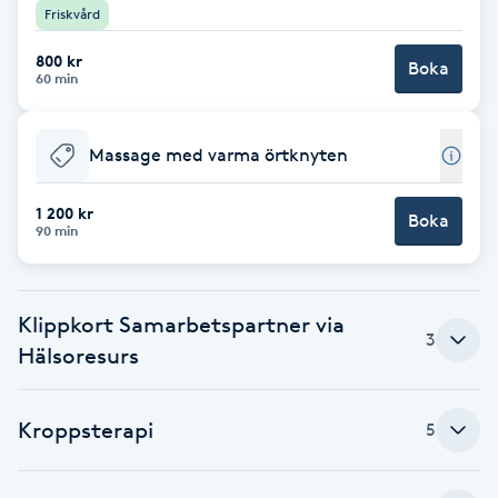
Friskvård
Brynformning
800 kr
Boka
60 min
Brynfärgning
Massage med varma örtknyten
Brynplockning
1 200 kr
Boka
Bröllopsuppsättning
90 min
C
Celluliter
Klippkort Samarbetspartner via
3
Hälsoresurs
Coachning
Kroppsterapi
5
Color correction