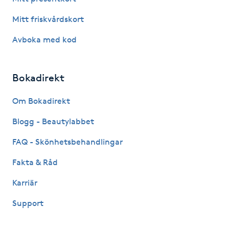
Hårborttagning
Mitt friskvårdskort
Hårbottenbehandling
Avboka med kod
Hårförlängning
Bokadirekt
Hårvård
Om Bokadirekt
Hälsa
Blogg - Beautylabbet
FAQ - Skönhetsbehandlingar
Hälsprickor
Fakta & Råd
I
Karriär
Idrottsmassage
Support
IPL