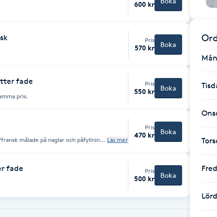
Boka
600 kr
Ord
nsk
Pris
Boka
570 kr
Mån
tter fade
Pris
Tisd
Boka
550 kr
samma pris.
Ons
Pris
Boka
470 kr
/fransk målade på naglar och påfyllning
Läs mer
Tor
er fade
Fre
Pris
Boka
500 kr
Lör