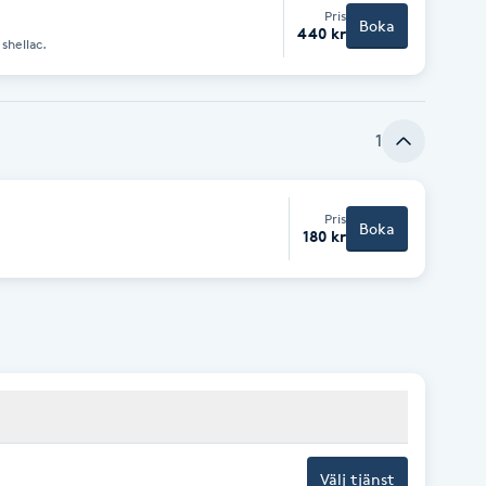
Pris
Boka
440 kr
shellac.
1
Pris
Boka
180 kr
Välj tjänst