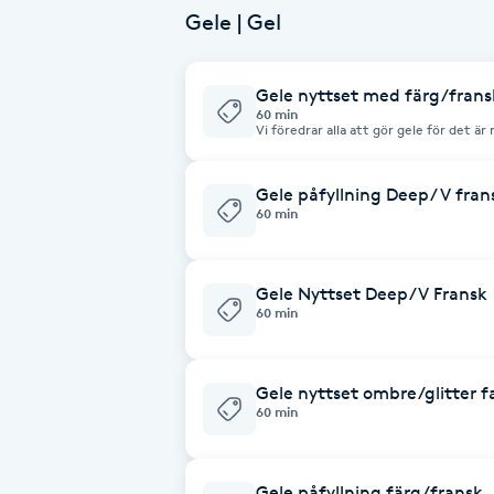
Gele | Gel
Brynformning
Gele nyttset med färg/frans
Brynfärgning
60 min
Vi föredrar alla att gör gele för det ä
bra kvalitet för naglarna också. Håller
Brynplockning
Gele påfyllning Deep/ V fran
60 min
Bröllopsuppsättning
C
Gele Nyttset Deep/V Fransk
60 min
Celluliter
Coachning
Gele nyttset ombre/glitter f
60 min
Color correction
Gele påfyllning färg/fransk