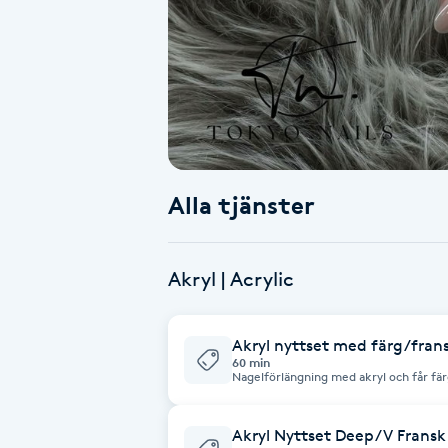
Alternativmedicin
Andningsmassage
Ansiktslyft utan kirurgi
Aromamassage
Alla tjänster
Ashtanga Yoga
Akryl | Acrylic
Ayurveda
Akryl nyttset med färg/fran
Ayurvedisk Massage
60 min
Nagelförlängning med akryl och får fä
håller i 1 månad.
Ansiktsbehandling djuprengörande
Akryl Nyttset Deep/V Fransk
B