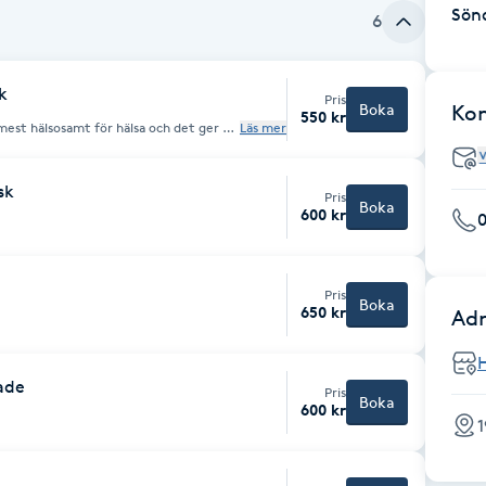
Sön
6
k
Pris
Boka
Ko
550 kr
r mest hälsosamt för hälsa och det ger en
Läs mer
 garanterad i 1 månad.
sk
Pris
Boka
600 kr
Pris
Boka
650 kr
Adr
ade
Pris
Boka
600 kr
1