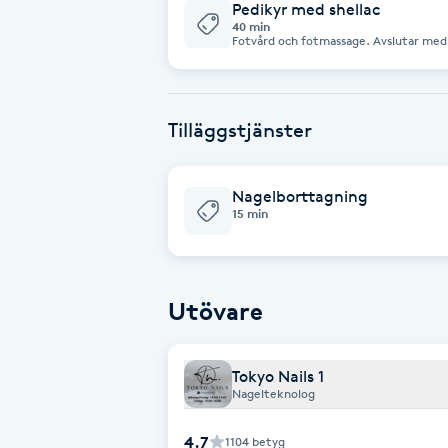
Pedikyr med shellac
Fotsvamp
40 min
Fotvård och fotmassage. Avslutar med 
Fotvård
Tilläggstjänster
Fransar
Fransborttagning
Nagelborttagning
15 min
Fransfärgning
Utövare
Fransförlängning
Fransförlängning Megavolym
Tokyo Nails 1
Nagelteknolog
Fransförlängning Volym
4.7
1104
betyg