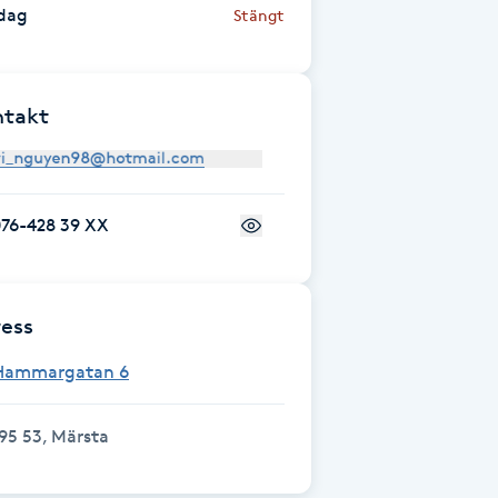
dag
Stängt
ntakt
076-428 39 XX
ess
Hammargatan 6
95 53, Märsta