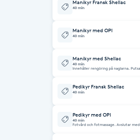
Eyeliner-tatuering
Manikyr Fransk Shellac
40 min
F
Face framing
Manikyr med OPI
40 min
Faceliftmassage
Manikyr med Shellac
Fet hårbotten
40 min
Innehåller rengöring på naglarna. Putsa
naglarna och målar naglarna med shell
olja.
Fettreducering
Pedikyr Fransk Shellac
40 min
Fibromassage
Fillers
Pedikyr med OPI
40 min
Fotvård och fotmassage. Avslutar med 
Fotmassage