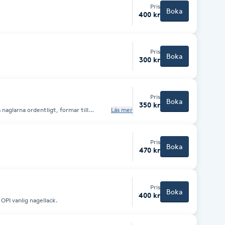
Pris
Boka
400 kr
Pris
Boka
300 kr
Pris
Boka
350 kr
 naglarna ordentligt, formar till
Läs mer
ac. Avslutar med en handmassage och
Pris
Boka
470 kr
Pris
Boka
400 kr
OPI vanlig nagellack.