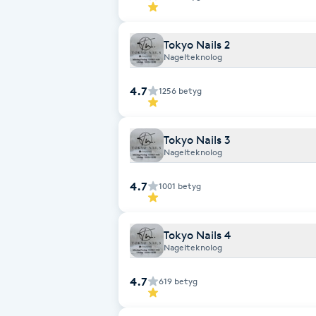
Fransk manikyr
Tokyo Nails 2
Nagelteknolog
Fransrengöring
4.7
1256
betyg
Frekvensterapi
Friskvård
Tokyo Nails 3
Nagelteknolog
Friskvårdsmassage
4.7
1001
betyg
Frisör
Tokyo Nails 4
Nagelteknolog
Funktionsanalys
4.7
619
betyg
Färgning