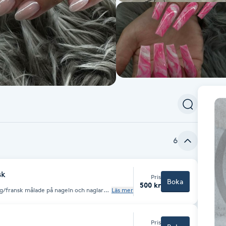
6
sk
Pris
Boka
500 kr
rg/fransk målade på nageln och naglarna
Läs mer
Pris