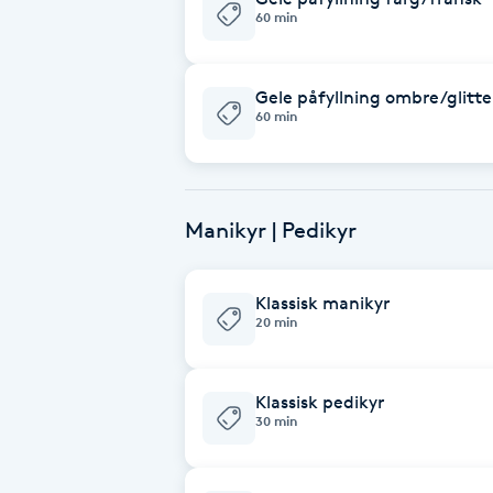
Cryoterapi
60 min
D
Gele påfyllning ombre/glitte
Damklippning
60 min
Dermapen
Diamantslipning
Manikyr | Pedikyr
E
Klassisk manikyr
Enzympeeling
20 min
Extensions
Klassisk pedikyr
30 min
Extensions borttagning