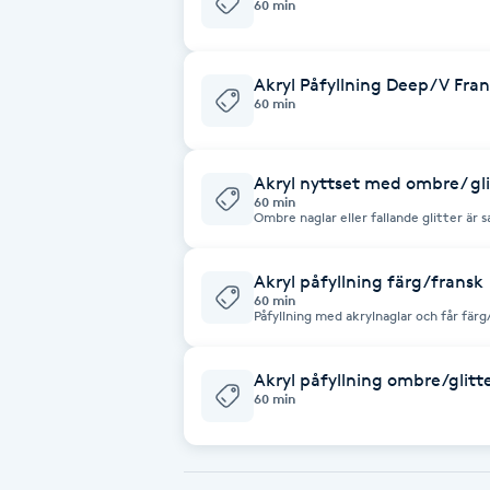
60 min
Babylights
Akryl Påfyllning Deep/V Fra
60 min
Balayage
Bambumassage
Akryl nyttset med ombre/ gli
60 min
Ombre naglar eller fallande glitter är 
Barber
Akryl påfyllning färg/fransk
Barnklippning
60 min
Påfyllning med akrylnaglar och får färg
upprepas efter varje månad.
BIAB
Akryl påfyllning ombre/glitt
60 min
Blowout
Bottenfärg