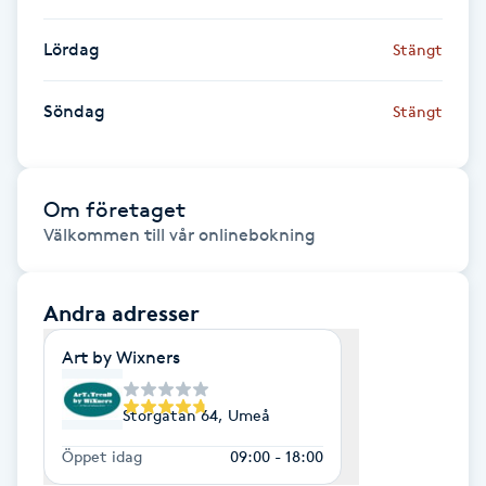
Megavolymfransar
Lördag
Stängt
Melasma
Söndag
Stängt
Mesoterapi
MicroPen
Om företaget
Välkommen till vår onlinebokning
Microshading
Andra adresser
Mixfransar
Art by Wixners
N
Nagelförlängning
Storgatan 64, Umeå
Öppet idag
09:00 - 18:00
Nagelförlängning akryl