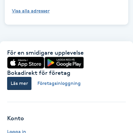
Visa alla adresser
Nagelförlängning gelé
Nagelförlängning glasfiber
Nagelförlängning silke
För en smidigare upplevelse
Nagelförstärkning
Bokadirekt för företag
Nagelklippning
Läs mer
Företagsinloggning
Nagelsvamp
Nageltrång
Konto
Nagelvård
Logga in