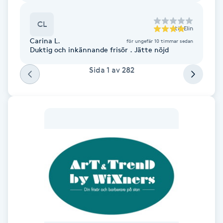
Kosmetisk tatuering
CL
till
Elin
Carina L.
Kostrådgivning
för ungefär 10 timmar sedan
Duktig och inkännande frisör . Jätte nöjd
Kroppsinpackning
Sida
1
av
282
Kroppspeeling
Käkledsbehandling
Kärlbehandling
L
Laserbehandling
Lashlift Keratin