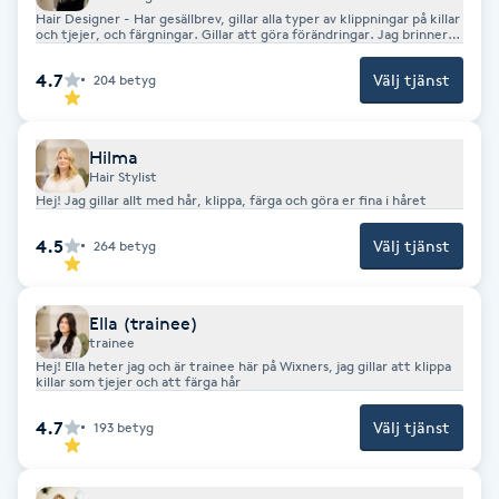
Hårborttagning
Hair Designer - Har gesällbrev, gillar alla typer av klippningar på killar
och tjejer, och färgningar. Gillar att göra förändringar. Jag brinner
för yrket och allt det medför. Älskar färg och att klippa killar som
tjejer och göra folk glada och fina i håret.
Hårbottenbehandling
4.7
Välj tjänst
204
betyg
Hårförlängning
Hilma
Hair Stylist
Hårvård
Hej! Jag gillar allt med hår, klippa, färga och göra er fina i håret
4.5
Välj tjänst
264
betyg
Hälsa
Ella (trainee)
Hälsprickor
trainee
I
Hej! Ella heter jag och är trainee här på Wixners, jag gillar att klippa
killar som tjejer och att färga hår
Idrottsmassage
4.7
Välj tjänst
193
betyg
IPL