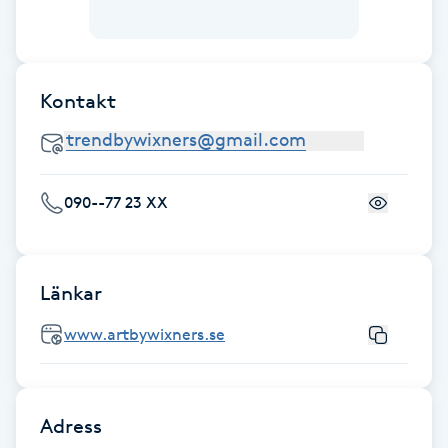
LED-ljusterapi
Kontakt
Liktornar
LPG
090--77 23 XX
LPG-behandling
LPG-massage
Länkar
Luggklippning
www.artbywixners.se
Lymfmassage
Adress
Läpptatuering