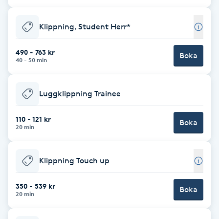
Cryoterapi
D
Klippning, Student Herr*
Damklippning
490 - 763 kr
Boka
40 - 50 min
Dermapen
Luggklippning Trainee
Diamantslipning
E
110 - 121 kr
Boka
20 min
Enzympeeling
Klippning Touch up
Extensions
350 - 539 kr
Boka
Extensions borttagning
20 min
Eyeliner-tatuering