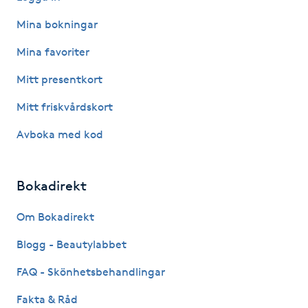
Mina bokningar
Naglar borttagning
Mina favoriter
Naglar reparation
Mitt presentkort
Mitt friskvårdskort
Naprapati
Avboka med kod
Navelpiercing
Bokadirekt
NBE-massage
Om Bokadirekt
Ny frisyr
Blogg - Beautylabbet
O
FAQ - Skönhetsbehandlingar
Olaplex
Fakta & Råd