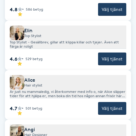
både klipp och färg.
Hot Stone Massage
4.8
Välj tjänst
586
betyg
Hot yoga
Elin
Top Stylist
Hudföryngring
Top Stylist - Gesällbrev, gillar att klippa killar och tjejer. Även att
färga är roligt
Huduppstramning
4.6
Välj tjänst
529
betyg
Hudvård
Alice
Hair stylist
Hyaluronsyra
Är just nu mammaledig, vi återkommer med info o, när Alice släpper
tider för att hjälpa er, men boka din tid hos någon annan frisör här
hos oss så länge. Hej! Jag gillar allt med hår, klippa, färga och göra er
fina i håret
Hyperhidros
4.7
Välj tjänst
501
betyg
Hypnos
Angi
Hair Designer