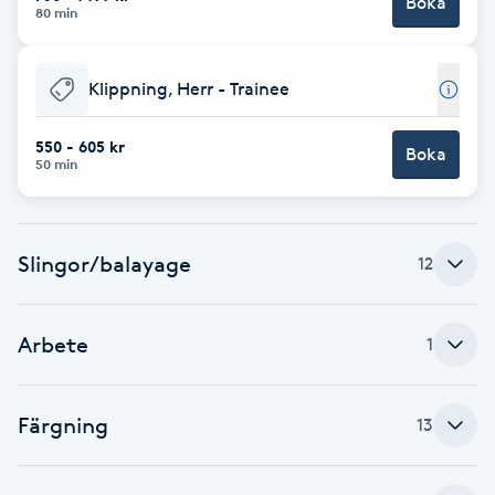
Boka
80 min
Fransk manikyr
Fransrengöring
Klippning, Herr - Trainee
Frekvensterapi
550 - 605 kr
Boka
50 min
Friskvård
Slingor/balayage
12
Friskvårdsmassage
Frisör
Arbete
1
Funktionsanalys
Färgning
13
Färgning