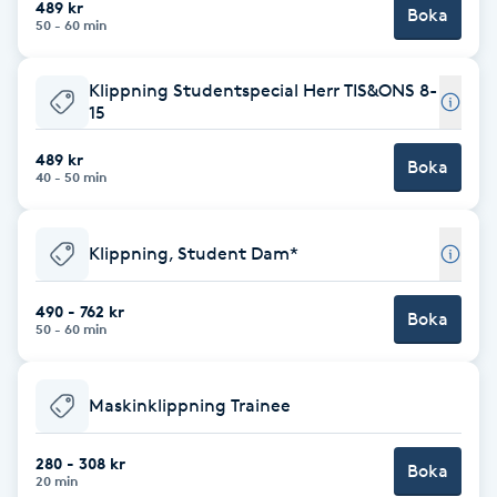
489 kr
Boka
50 - 60 min
Brynformning
Klippning Studentspecial Herr TIS&ONS 8-
Brynfärgning
15
489 kr
Brynplockning
Boka
40 - 50 min
Bröllopsuppsättning
Klippning, Student Dam*
C
490 - 762 kr
Celluliter
Boka
50 - 60 min
Coachning
Maskinklippning Trainee
Color correction
280 - 308 kr
Boka
20 min