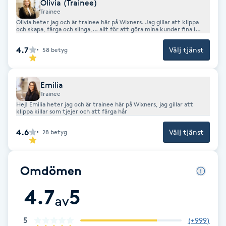
Olivia (Trainee)
Trainee
IPL hårborttagning
Olivia heter jag och är trainee här på Wixners. Jag gillar att klippa
och skapa, färga och slinga,… allt för att göra mina kunder fina i
håret och nöjda.
IR-massage
4.7
Välj tjänst
58
betyg
J
Emilia
Japansk massage
Trainee
K
Hej! Emilia heter jag och är trainee här på Wixners, jag gillar att
klippa killar som tjejer och att färga hår
K18
4.6
Välj tjänst
28
betyg
Katun fransar
Omdömen
Kemisk peeling
4.7
5
av
Keratinbehandling
5
(
+999
)