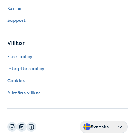
Olaplexbehandling
Karriär
Support
Ombre
Ombre brows
Villkor
Ombre naglar
Etisk policy
Integritetspolicy
Optiker
Cookies
Ortobionomi
Allmäna villkor
Ortopedi
Osteopati
Svenska
P