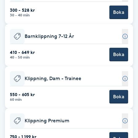
Fotsvamp
300 - 528 kr
Boka
30 - 40 min
Fotvård
Barnklippning 7-12 År
Fransar
410 - 649 kr
Boka
40 - 50 min
Fransborttagning
Fransfärgning
Klippning, Dam - Trainee
Fransförlängning
550 - 605 kr
Boka
60 min
Fransförlängning Megavolym
Klippning Premium
Fransförlängning Volym
750 - 1 199 kr