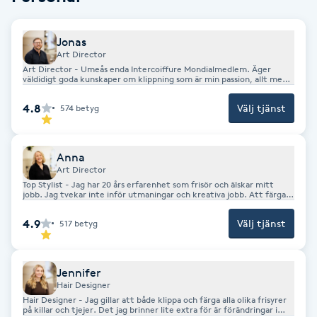
Gua Sha-massage
Jonas
H
Art Director
Art Director - Umeås enda Intercoiffure Mondialmedlem. Äger
väldidigt goda kunskaper om klippning som är min passion, allt med
Hatha Yoga
klippning, från hår till skägg. 33 års erfarenhet i yrket har medfört
allt från topp scener i Sverige till Europa, 2 Gesällbrev och 2
4.8
Välj tjänst
574
betyg
Mästarbrev i både frisöryrket och barberaryrket. En av få godkända
barberare i Umeå. Hår är inspirerande och skapande, med de rätta
Headspa
sax/verktygen kan jag göra underverk! Både i att välja rätt
sax/verktyg till rätt hårtyp och rätt klippteknik gör håret lätt att
forma och håller längre då. Godkända av miljö och hälsa för att raka
Anna
med kniv, och har 33 års erfarenhet av rakkniven
Healing
Art Director
Top Stylist - Jag har 20 års erfarenhet som frisör och älskar mitt
jobb. Jag tvekar inte inför utmaningar och kreativa jobb. Att färga
och skapa är det bästa jag vet!
Herrklippning
4.9
Välj tjänst
517
betyg
HIFU
Jennifer
Hollywood Peel
Hair Designer
Hair Designer - Jag gillar att både klippa och färga alla olika frisyrer
på killar och tjejer. Det jag brinner lite extra för är förändringar i