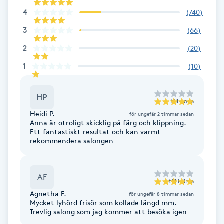
4
(
740
)
Kinesiologi
3
(
66
)
Kinesisk medicin
2
(
20
)
1
(
10
)
Kiropraktik
HP
Klangmassage
till
Anna
Heidi P.
för ungefär 2 timmar sedan
Anna är otroligt skicklig på färg och klippning.
Klippning
Ett fantastiskt resultat och kan varmt
rekommendera salongen
Klippning & Slingor
AF
Klippning ungdom
till
Hilma
Agnetha F.
för ungefär 8 timmar sedan
Mycket lyhörd frisör som kollade längd mm.
Koppningsmassage
Trevlig salong som jag kommer att besöka igen