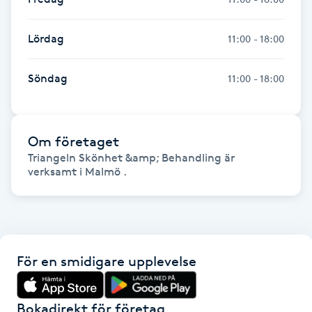
Gua Sha-massage
Lördag
11:00 - 18:00
H
Söndag
11:00 - 18:00
Hatha Yoga
Headspa
Om företaget
Triangeln Skönhet &amp; Behandling är
Healing
verksamt i Malmö .
Herrklippning
HIFU
För en smidigare upplevelse
Hollywood Peel
Bokadirekt för företag