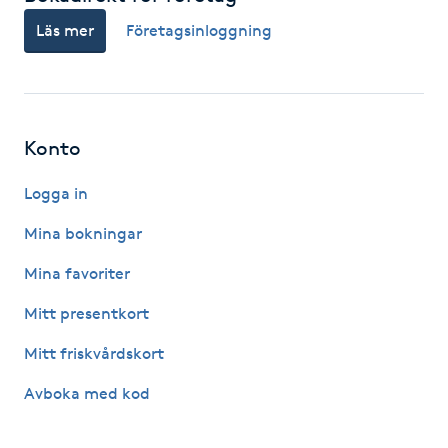
Hot Stone Massage
Läs mer
Företagsinloggning
Hot yoga
Hudföryngring
Konto
Huduppstramning
Logga in
Mina bokningar
Hudvård
Mina favoriter
Hyaluronsyra
Mitt presentkort
Hyperhidros
Mitt friskvårdskort
Avboka med kod
Hypnos