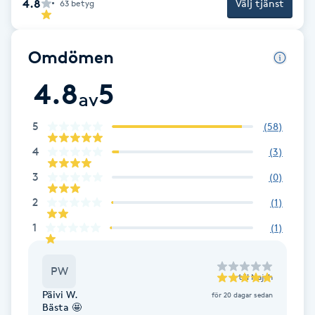
4.8
Välj tjänst
63
betyg
F
Face framing
Omdömen
4.8
5
Faceliftmassage
av
5
(
58
)
Fet hårbotten
4
(
3
)
Fettreducering
3
(
0
)
2
(
1
)
Fibromassage
1
(
1
)
Fillers
PW
till
Najah
Fotmassage
Päivi W.
för 20 dagar sedan
Bästa 🤩