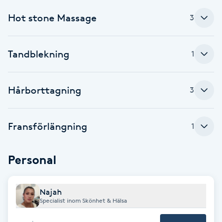
Cryoterapi
Hot stone Massage
3
D
Damklippning
Tandblekning
1
Dermapen
Hårborttagning
3
Diamantslipning
E
Fransförlängning
1
Enzympeeling
Personal
Extensions
Najah
Extensions borttagning
Specialist inom Skönhet & Hälsa
Eyeliner-tatuering