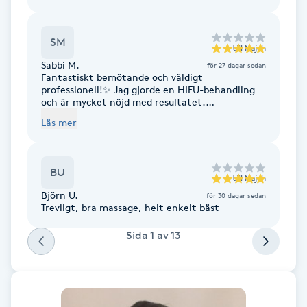
Fotsvamp
SM
till
Najah
Fotvård
Sabbi M.
för 27 dagar sedan
Fantastiskt bemötande och väldigt
professionell!✨ Jag gjorde en HIFU-behandling
Fransar
och är mycket nöjd med resultatet.
Rekommenderas starkt!
Läs mer
Fransborttagning
Fransfärgning
BU
till
Najah
Björn U.
för 30 dagar sedan
Fransförlängning
Trevligt, bra massage, helt enkelt bäst
Sida
1
av
13
Fransförlängning Megavolym
Fransförlängning Volym