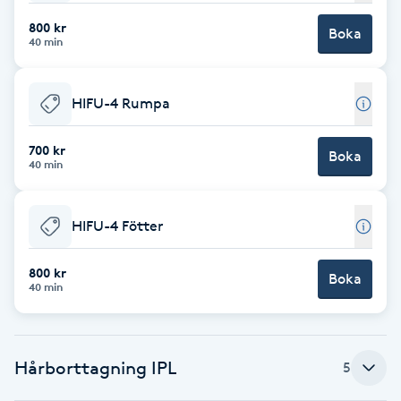
800 kr
Brynformning
Boka
40 min
Brynfärgning
HIFU-4 Rumpa
Brynplockning
700 kr
Boka
40 min
Bröllopsuppsättning
C
HIFU-4 Fötter
Celluliter
800 kr
Boka
40 min
Coachning
Color correction
Hårborttagning IPL
5