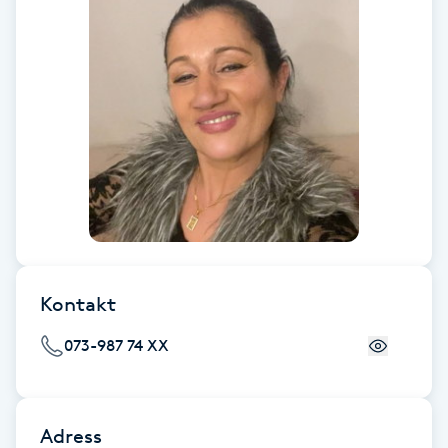
Fransk manikyr
Fransrengöring
Frekvensterapi
Friskvård
Friskvårdsmassage
Frisör
Kontakt
073-987 74 XX
Funktionsanalys
Färgning
Adress