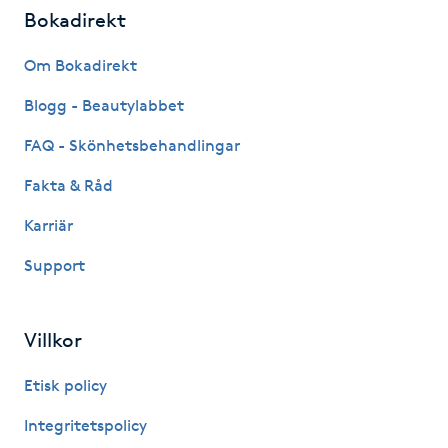
Hårborttagning
Bokadirekt
Om Bokadirekt
Hårbottenbehandling
Blogg - Beautylabbet
Hårförlängning
FAQ - Skönhetsbehandlingar
Hårvård
Fakta & Råd
Karriär
Hälsa
Support
Hälsprickor
I
Villkor
Idrottsmassage
Etisk policy
Integritetspolicy
IPL