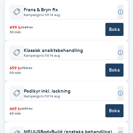
Frans & Bryn fix
Babylights
Kampanjpris till 14 aug
Balayage
499 kr
549 kr
Boka
30 min
Bambumassage
Klassisk ansiktsbehandling
Kampanjpris till 14 aug
Barber
659 kr
750 kr
Boka
50 min
Barnklippning
Pedikyr inkl. lackning
BIAB
Kampanjpris till 14 aug
669 kr
699 kr
Blowout
Boka
60 min
Bottenfärg
MELIUSBodyBuild (enstaka behandling)