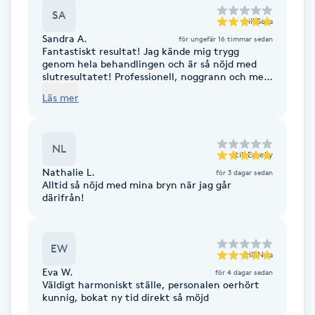
SA
M
till
Sara
Sandra A.
för ungefär 16 timmar sedan
Fantastiskt resultat! Jag kände mig trygg
Makeup
genom hela behandlingen och är så nöjd med
slutresultatet! Professionell, noggrann och med
ett fantastiskt öga för detaljer – du skapar
Manikyr & Pedikyr
Läs mer
verkligen magi!
Massage
NL
till
Emeliy
Medial vägledning
Nathalie L.
för 3 dagar sedan
Alltid så nöjd med mina bryn när jag går
därifrån!
Medicinsk massage
EW
Meditation
till
Nea
Eva W.
för 4 dagar sedan
Väldigt harmoniskt ställe, personalen oerhört
Medium
kunnig, bokat ny tid direkt så möjd