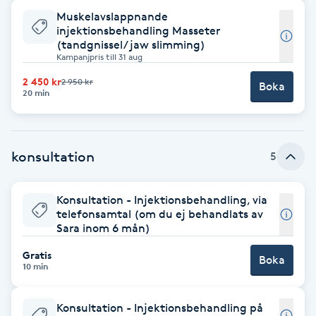
Fransk manikyr
Muskelavslappnande
injektionsbehandling Masseter
(tandgnissel/ jaw slimming)
Fransrengöring
Kampanjpris till 31 aug
2 450 kr
2 950 kr
Boka
Frekvensterapi
20 min
Friskvård
konsultation
5
Friskvårdsmassage
Konsultation - Injektionsbehandling, via
Frisör
telefonsamtal (om du ej behandlats av
Sara inom 6 mån)
Funktionsanalys
Gratis
Boka
10 min
Färgning
Konsultation - Injektionsbehandling på