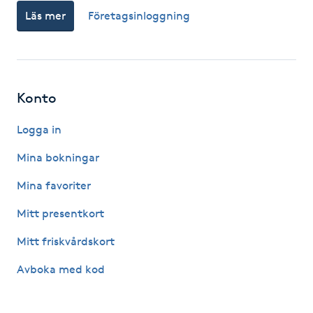
Läs mer
Företagsinloggning
Paraffinbehandling
Pedikyr
Konto
Pensionärklippning
Logga in
Permanent
Mina bokningar
Permanent hårborttagning
Mina favoriter
Mitt presentkort
Permanent ögonbrynsmakeup
Mitt friskvårdskort
Personal shopper
Avboka med kod
Personlig tränare