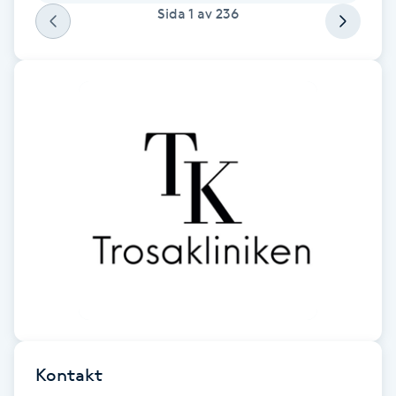
Sida
1
av
236
Megavolymfransar
Melasma
Mesoterapi
MicroPen
Microshading
Mixfransar
N
Nagelförlängning
Kontakt
Nagelförlängning akryl