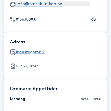
Nagelförlängning gelé
0156300XX
Nagelförlängning glasfiber
Nagelförlängning silke
Adress
Industrigatan 9
Nagelförstärkning
619 33, Trosa
Nagelklippning
Nagelsvamp
Ordinarie öppettider
Nageltrång
Måndag
10:00 - 18:00
Nagelvård