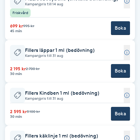
Kampanjpris till 14 aug
Brynformning
Friskvård
699 kr
995 kr
Boka
Brynfärgning
45 min
Brynplockning
Fillers läppar 1 ml (bedövning)
Kampanjpris till 31 aug
Bröllopsuppsättning
2 195 kr
2 700 kr
Boka
C
30 min
Celluliter
Fillers Kindben 1 ml (bedövning)
Kampanjpris till 31 aug
Coachning
2 595 kr
3 100 kr
Boka
30 min
Color correction
Fillers käklinje 1 ml (bedövning)