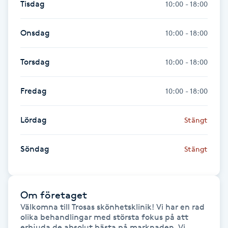
Tisdag
10:00 - 18:00
Naglar borttagning
Onsdag
10:00 - 18:00
Naglar reparation
Torsdag
10:00 - 18:00
Naprapati
Fredag
10:00 - 18:00
Navelpiercing
Lördag
Stängt
NBE-massage
Söndag
Stängt
Ny frisyr
O
Om företaget
Olaplex
Välkomna till Trosas skönhetsklinik! Vi har en rad 
olika behandlingar med största fokus på att 
erbjuda de absolut bästa på marknaden. Vi 