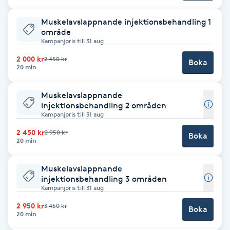
Fotsvamp
Muskelavslappnande injektionsbehandling 1
område
Fotvård
Kampanjpris till 31 aug
2 000 kr
2 450 kr
Boka
Fransar
20 min
Muskelavslappnande
Fransborttagning
injektionsbehandling 2 områden
Kampanjpris till 31 aug
Fransfärgning
2 450 kr
2 950 kr
Boka
20 min
Fransförlängning
Muskelavslappnande
injektionsbehandling 3 områden
Fransförlängning Megavolym
Kampanjpris till 31 aug
2 950 kr
3 450 kr
Boka
Fransförlängning Volym
20 min