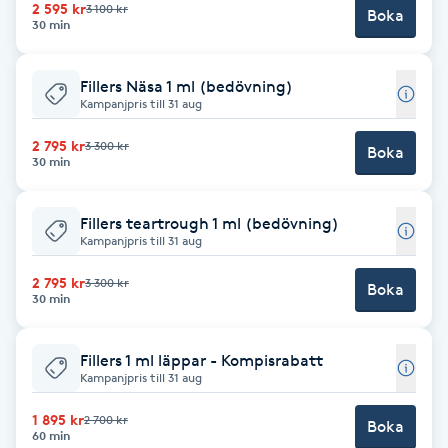
2 595 kr
3 100 kr
Boka
30 min
F
Face framing
Fillers Näsa 1 ml (bedövning)
Kampanjpris till 31 aug
Faceliftmassage
2 795 kr
3 300 kr
Boka
30 min
Fet hårbotten
Fillers teartrough 1 ml (bedövning)
Kampanjpris till 31 aug
Fettreducering
2 795 kr
3 300 kr
Boka
Fibromassage
30 min
Fillers
Fillers 1 ml läppar - Kompisrabatt
Kampanjpris till 31 aug
Fotmassage
1 895 kr
2 700 kr
Boka
60 min