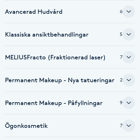
Hot Stone Massage
Avancerad Hudvård
6
Hot yoga
Klassiska ansiktbehandlingar
5
Hudföryngring
Huduppstramning
MELIUSFracto (Fraktionerad laser)
7
Hudvård
Permanent Makeup - Nya tatueringar
2
Hyaluronsyra
Permanent Makeup - Påfyllningar
9
Hyperhidros
Ögonkosmetik
7
Hypnos