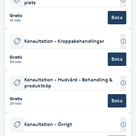
plats
Föning
Gratis
G
Boka
15 min
Gel naglar
Konsultation - Kroppsbehandlingar
Gelenaglar
Gratis
Boka
30 min
Gellack
Konsultation - Hudvård - Behandling &
Gellack med förstärkning
produktköp
Gravidmassage
Gratis
Boka
20 min
Gravidyoga
Konsultation - Övrigt
Gruppträning