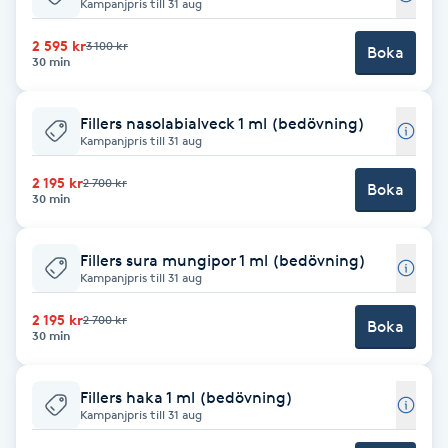
Cryoterapi
Kampanjpris till 31 aug
D
2 595 kr
3 100 kr
Boka
30 min
Damklippning
Fillers nasolabialveck 1 ml (bedövning)
Dermapen
Kampanjpris till 31 aug
2 195 kr
2 700 kr
Boka
Diamantslipning
30 min
E
Fillers sura mungipor 1 ml (bedövning)
Enzympeeling
Kampanjpris till 31 aug
2 195 kr
2 700 kr
Boka
Extensions
30 min
Extensions borttagning
Fillers haka 1 ml (bedövning)
Kampanjpris till 31 aug
Eyeliner-tatuering