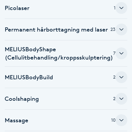
Hårborttagning
Picolaser
1
Hårbottenbehandling
Permanent hårborttagning med laser
23
Hårförlängning
MELIUSBodyShape
Hårvård
7
(Cellulitbehandling/kroppsskulptering)
Hälsa
MELIUSBodyBuild
2
Hälsprickor
I
Coolshaping
2
Idrottsmassage
Massage
10
IPL