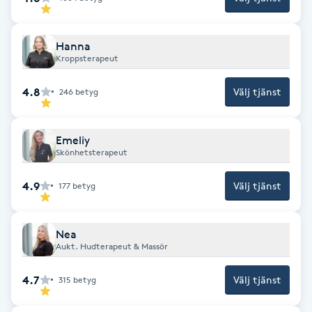
Kosmetisk tatuering
Hanna
Kostrådgivning
Kroppsterapeut
4.8
Välj tjänst
246
betyg
Kroppsinpackning
Kroppspeeling
Emeliy
Skönhetsterapeut
Käkledsbehandling
4.9
Välj tjänst
177
betyg
Kärlbehandling
Nea
L
Aukt. Hudterapeut & Massör
Laserbehandling
4.7
Välj tjänst
315
betyg
Lashlift Keratin