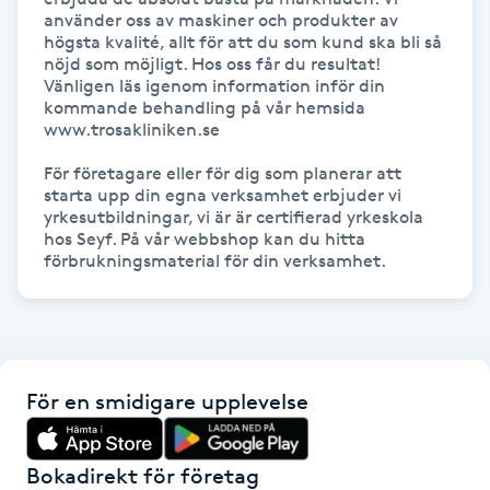
Olaplexbehandling
använder oss av maskiner och produkter av 
högsta kvalité, allt för att du som kund ska bli så 
nöjd som möjligt. Hos oss får du resultat!

Ombre
Vänligen läs igenom information inför din 
kommande behandling på vår hemsida 
www.trosakliniken.se

Ombre brows
För företagare eller för dig som planerar att 
starta upp din egna verksamhet erbjuder vi 
Ombre naglar
yrkesutbildningar, vi är är certifierad yrkeskola 
hos Seyf. På vår webbshop kan du hitta 
Optiker
förbrukningsmaterial för din verksamhet.  
Ortobionomi
Ortopedi
För en smidigare upplevelse
Osteopati
Bokadirekt för företag
P