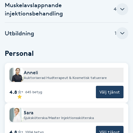
Muskelavslappnande
Kinesiologi
4
injektionsbehandling
Kinesisk medicin
Utbildning
1
Kiropraktik
Personal
Klangmassage
Anneli
Klippning
Auktoriserad Hudterapeut & Kosmetisk tatuerare
Klippning & Slingor
4.8
Välj tjänst
645
betyg
Klippning ungdom
Sara
Sjuksköterska/Master Injektionssköterska
Koppningsmassage
4.8
Välj tjänst
1004
betyg