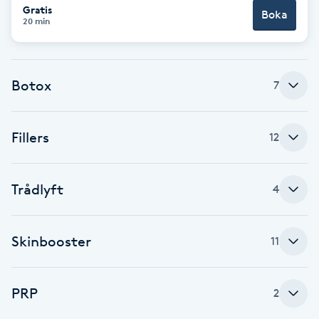
Gratis
Boka
20 min
Gua Sha-massage
H
Botox
7
Hatha Yoga
Headspa
Fillers
12
Healing
Trådlyft
4
Herrklippning
Skinbooster
11
HIFU
Hollywood Peel
PRP
2