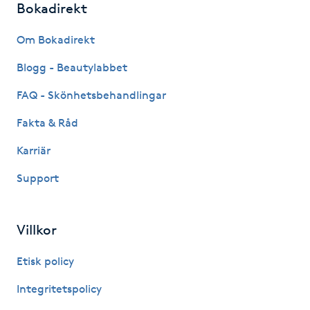
Bokadirekt
Picolaser
Om Bokadirekt
Piercing
Blogg - Beautylabbet
FAQ - Skönhetsbehandlingar
Pigmentbehandling
Fakta & Råd
Pigmentfläckar
Karriär
Support
Plastikkirurgi
Powder brows
Villkor
Power Yoga
Etisk policy
Integritetspolicy
PRP (Platelet Rich Plasma)