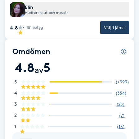
Elin
Hudterapeut och massör
LED-ljusterapi
4.8
Välj tjänst
181
betyg
Liktornar
Omdömen
LPG
4.8
5
av
LPG-behandling
5
(
+999
)
LPG-massage
4
(
354
)
Luggklippning
3
(
25
)
2
(
7
)
Lymfmassage
1
(
13
)
Läpptatuering