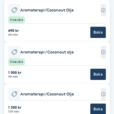
Babylights
Aromaterapi/Coconout Olje
Friskvård
Balayage
690 kr
Boka
60 min
Bambumassage
Barber
Aromaterapi / Coconout olje
Friskvård
Barnklippning
1 000 kr
Boka
90 min
BIAB
Aromaterapi /Coconout Olje
Blowout
1 300 kr
Bottenfärg
Boka
120 min