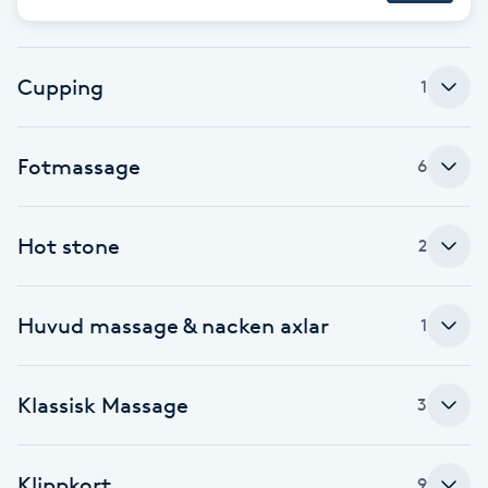
Brynformning
Cupping
1
Brynfärgning
Brynplockning
Fotmassage
6
Bröllopsuppsättning
Hot stone
2
C
Celluliter
Huvud massage & nacken axlar
1
Coachning
Klassisk Massage
3
Color correction
Klippkort
9