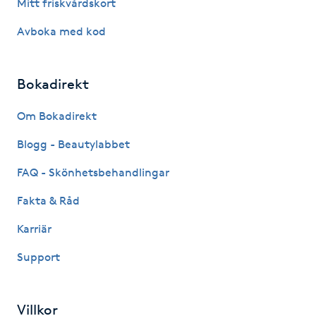
Mitt friskvårdskort
Hårborttagning
Avboka med kod
Hårbottenbehandling
Bokadirekt
Hårförlängning
Om Bokadirekt
Hårvård
Blogg - Beautylabbet
Hälsa
FAQ - Skönhetsbehandlingar
Fakta & Råd
Hälsprickor
I
Karriär
Support
Idrottsmassage
IPL
Villkor