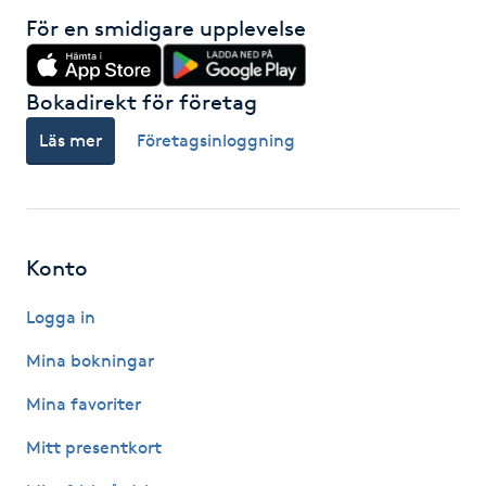
Hot Stone Massage
För en smidigare upplevelse
Hot yoga
Bokadirekt för företag
Hudföryngring
Läs mer
Företagsinloggning
Huduppstramning
Hudvård
Konto
Hyaluronsyra
Logga in
Mina bokningar
Hyperhidros
Mina favoriter
Hypnos
Mitt presentkort