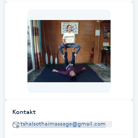
Fransk manikyr
Fransrengöring
Frekvensterapi
Friskvård
Friskvårdsmassage
Frisör
Funktionsanalys
Kontakt
Färgning