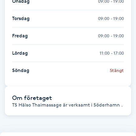
Onsdag
09:00 - 19:00
Gua Sha-massage
Torsdag
09:00 - 19:00
H
Fredag
09:00 - 19:00
Hatha Yoga
Lördag
11:00 - 17:00
Headspa
Söndag
Stängt
Healing
Herrklippning
Om företaget
TS Hälso Thaimassage är verksamt i Söderhamn .
HIFU
Hollywood Peel