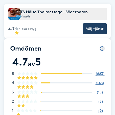
F
TS Hälso Thaimassage i Söderhamn
Massös
Face framing
4.7
Välj tjänst
858
betyg
Faceliftmassage
Omdömen
Fet hårbotten
4.7
5
av
Fettreducering
5
(
683
)
Fibromassage
4
(
148
)
Fillers
3
(
15
)
2
(
3
)
Fotmassage
1
(
9
)