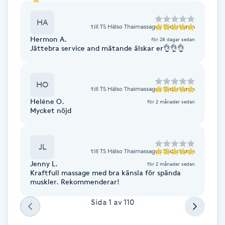
Fotsvamp
HA
till
TS Hälso Thaimassage i Söderhamn
Fotvård
Hermon A.
för 28 dagar sedan
Jättebra service and mätande älskar er👌👌👌
Fransar
HO
till
TS Hälso Thaimassage i Söderhamn
Fransborttagning
Heléne O.
för 2 månader sedan
Mycket nöjd
Fransfärgning
JL
Fransförlängning
till
TS Hälso Thaimassage i Söderhamn
Jenny L.
för 2 månader sedan
Kraftfull massage med bra känsla för spända
Fransförlängning Megavolym
muskler. Rekommenderar!
Sida
1
av
110
Fransförlängning Volym