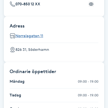
070-850 12 XX
Föning
G
Gel naglar
Adress
Norralagatan 11
Gelenaglar
826 31, Söderhamn
Gellack
Gellack med förstärkning
Ordinarie öppettider
Gravidmassage
Måndag
09:00 - 19:00
Gravidyoga
Tisdag
09:00 - 19:00
Gruppträning