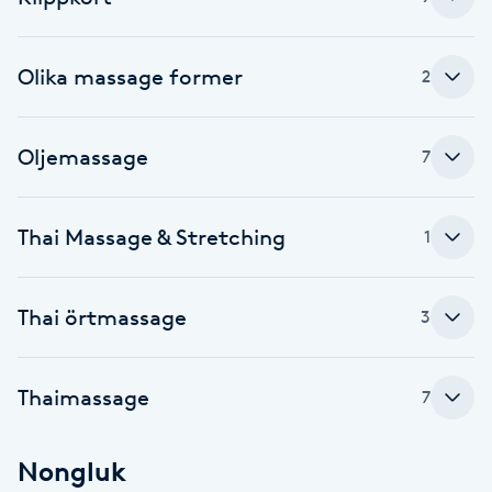
Cryoterapi
D
Olika massage former
2
Damklippning
Dermapen
Oljemassage
7
Diamantslipning
Thai Massage & Stretching
1
E
Enzympeeling
Thai örtmassage
3
Extensions
Thaimassage
7
Extensions borttagning
Nongluk
Eyeliner-tatuering