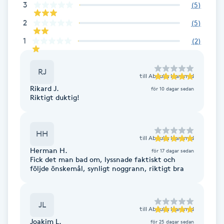
Cryoterapi
3
(
5
)
D
2
(
5
)
1
(
2
)
Damklippning
Dermapen
RJ
till
Abdulla Hammid
Rikard J.
för 10 dagar sedan
Riktigt duktig!
Diamantslipning
E
HH
Enzympeeling
till
Abdulla Hammid
Herman H.
för 17 dagar sedan
Fick det man bad om, lyssnade faktiskt och
Extensions
följde önskemål, synligt noggrann, riktigt bra
Extensions borttagning
JL
till
Abdulla Hammid
Joakim L.
Eyeliner-tatuering
för 25 dagar sedan