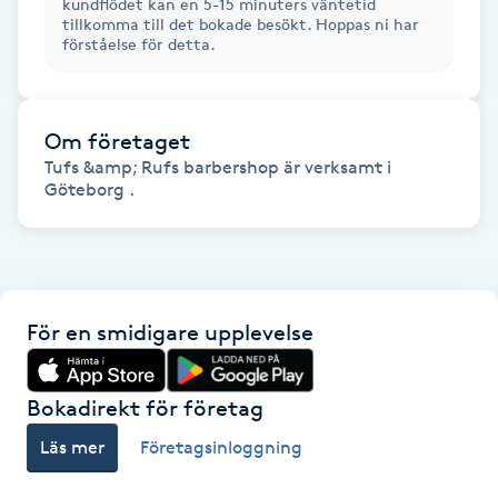
kundflödet kan en 5-15 minuters väntetid
Föning
tillkomma till det bokade besökt. Hoppas ni har
förståelse för detta.
G
Gel naglar
Om företaget
Tufs &amp; Rufs barbershop är verksamt i
Gelenaglar
Göteborg .
Gellack
Gellack med förstärkning
För en smidigare upplevelse
Gravidmassage
Bokadirekt för företag
Gravidyoga
Läs mer
Företagsinloggning
Gruppträning