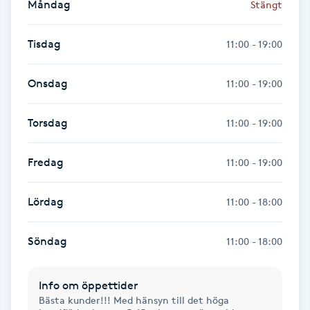
Måndag
Stängt
Fransk manikyr
Tisdag
11:00 - 19:00
Fransrengöring
Onsdag
11:00 - 19:00
Frekvensterapi
Torsdag
11:00 - 19:00
Friskvård
Fredag
11:00 - 19:00
Friskvårdsmassage
Lördag
11:00 - 18:00
Frisör
Söndag
11:00 - 18:00
Funktionsanalys
Färgning
Info om öppettider
Bästa kunder!!! Med hänsyn till det höga