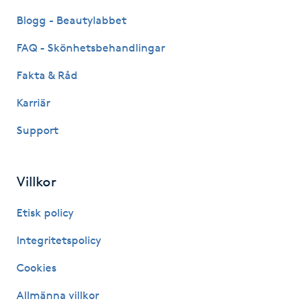
Hot Stone Massage
Blogg - Beautylabbet
Hot yoga
FAQ - Skönhetsbehandlingar
Fakta & Råd
Hudföryngring
Karriär
Huduppstramning
Support
Hudvård
Villkor
Hyaluronsyra
Etisk policy
Hyperhidros
Integritetspolicy
Cookies
Hypnos
Allmänna villkor