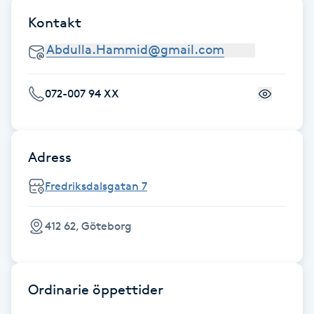
Fotsvamp
Kontakt
Fotvård
Fransar
072-007 94 XX
Fransborttagning
Adress
Fransfärgning
Fredriksdalsgatan 7
Fransförlängning
412 62, Göteborg
Fransförlängning Megavolym
Ordinarie öppettider
Fransförlängning Volym