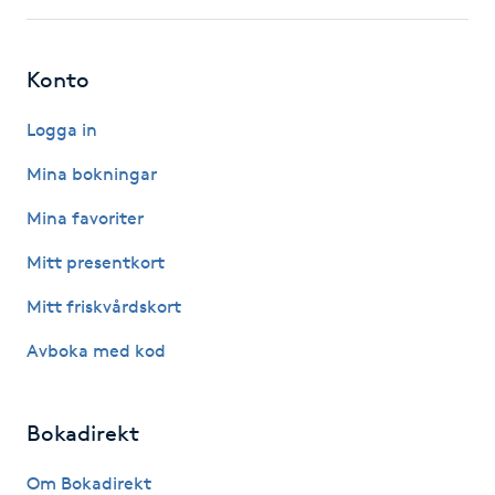
Gua Sha-massage
Konto
H
Logga in
Hatha Yoga
Mina bokningar
Headspa
Mina favoriter
Healing
Mitt presentkort
Mitt friskvårdskort
Herrklippning
Avboka med kod
HIFU
Bokadirekt
Hollywood Peel
Om Bokadirekt