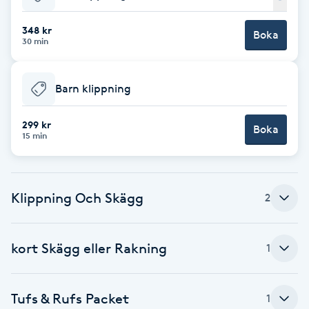
Babylights
348 kr
Boka
30 min
Balayage
Barn klippning
Bambumassage
299 kr
Boka
15 min
Barber
Barnklippning
Klippning Och Skägg
2
BIAB
kort Skägg eller Rakning
1
Blowout
Bottenfärg
Tufs & Rufs Packet
1