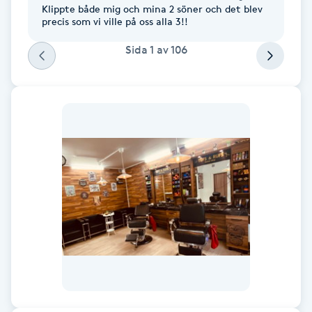
Klippte både mig och mina 2 söner och det blev
F
precis som vi ville på oss alla 3!!
Sida
1
av
106
Face framing
Faceliftmassage
Fet hårbotten
Fettreducering
Fibromassage
Fillers
Fotmassage