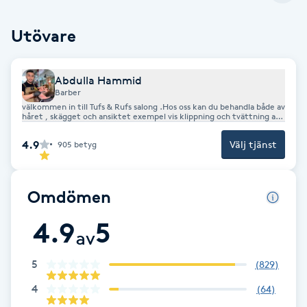
Brynformning
Utövare
Brynfärgning
Abdulla Hammid
Barber
Brynplockning
välkommen in till Tufs & Rufs salong .Hos oss kan du behandla både av
håret , skägget och ansiktet exempel vis klippning och tvättning av
håret allt som har med håret att göra men och trådning hela
ansiktet mmm. Bästa kunder!!! Med hänsyn till det höga kundflödet
Bröllopsuppsättning
4.9
Välj tjänst
905
betyg
kan en 5-15 minuters väntetid tillkomma till det bokade besökt.
Hoppas ni har förståelse för detta.
C
Omdömen
Celluliter
4.9
5
av
Coachning
5
(
829
)
Color correction
4
(
64
)