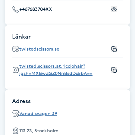
Föning
+467683704XX
G
Gel naglar
Länkar
Gelenaglar
twistedscissors.se
Gellack
twisted.scissors.at.ricciohair?
igsh=MXBwZGZ0NnBsdDc5bA==
Gellack med förstärkning
Gravidmassage
Adress
Vanadisvägen 39
Gravidyoga
113 23, Stockholm
Gruppträning