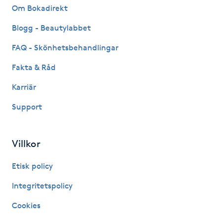
Om Bokadirekt
Kinesiologi
Blogg - Beautylabbet
Kinesisk medicin
FAQ - Skönhetsbehandlingar
Fakta & Råd
Kiropraktik
Karriär
Klangmassage
Support
Klippning
Villkor
Klippning & Slingor
Etisk policy
Klippning ungdom
Integritetspolicy
Cookies
Koppningsmassage