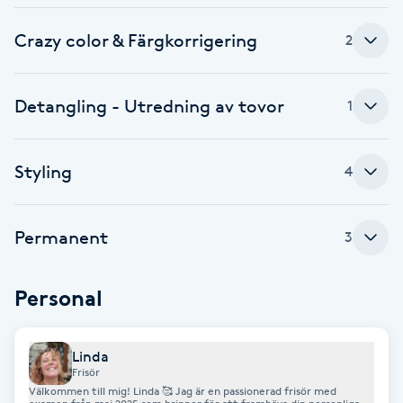
Cryoterapi
D
Crazy color & Färgkorrigering
2
Damklippning
Detangling - Utredning av tovor
1
Dermapen
Styling
4
Diamantslipning
E
Permanent
3
Enzympeeling
Personal
Extensions
Extensions borttagning
Linda
Frisör
Välkommen till mig! Linda 🥰 ​Jag är en passionerad frisör med
Eyeliner-tatuering