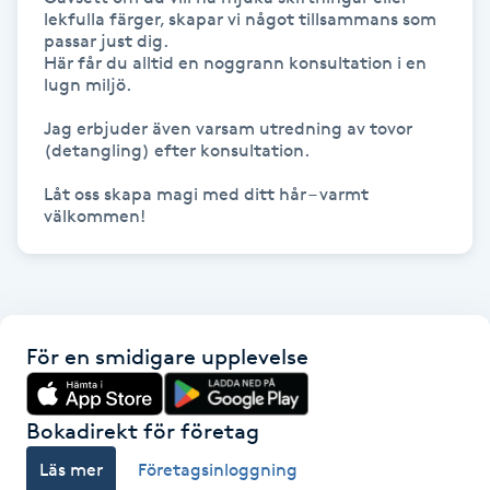
Hårborttagning
lekfulla färger, skapar vi något tillsammans som 
passar just dig.

Här får du alltid en noggrann konsultation i en 
Hårbottenbehandling
lugn miljö. 

Jag erbjuder även varsam utredning av tovor 
Hårförlängning
(detangling) efter konsultation.

Låt oss skapa magi med ditt hår – varmt 
Hårvård
välkommen!
Hälsa
Hälsprickor
För en smidigare upplevelse
I
Idrottsmassage
Bokadirekt för företag
IPL
Läs mer
Företagsinloggning