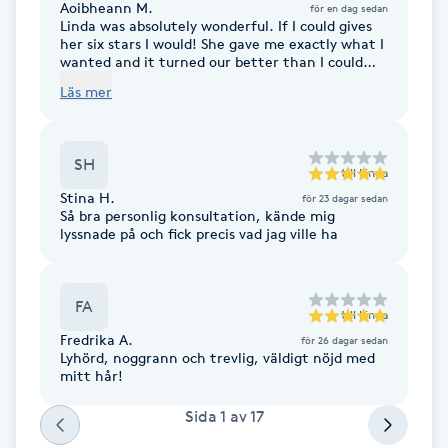
Aoibheann M.
för en dag sedan
Fotsvamp
Linda was absolutely wonderful. If I could gives
her six stars I would! She gave me exactly what I
wanted and it turned our better than I could
Fotvård
have imagined! She's also so friendly and lovely
Läs mer
to chat to. Will be using her from now on!
Fransar
SH
till
Linda
Fransborttagning
Stina H.
för 23 dagar sedan
Så bra personlig konsultation, kände mig
lyssnade på och fick precis vad jag ville ha
Fransfärgning
Fransförlängning
FA
till
Linda
Fredrika A.
för 26 dagar sedan
Fransförlängning Megavolym
Lyhörd, noggrann och trevlig, väldigt nöjd med
mitt hår!
Fransförlängning Volym
Sida
1
av
17