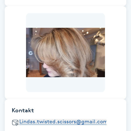
Fransk manikyr
Fransrengöring
Frekvensterapi
Friskvård
Friskvårdsmassage
Frisör
Funktionsanalys
Kontakt
Färgning