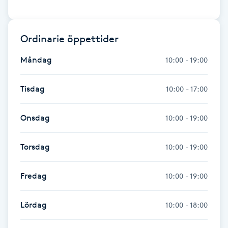
Gua Sha-massage
Ordinarie öppettider
H
Måndag
10:00 - 19:00
Hatha Yoga
Tisdag
10:00 - 17:00
Headspa
Onsdag
10:00 - 19:00
Healing
Torsdag
10:00 - 19:00
Herrklippning
Fredag
10:00 - 19:00
HIFU
Lördag
10:00 - 18:00
Hollywood Peel