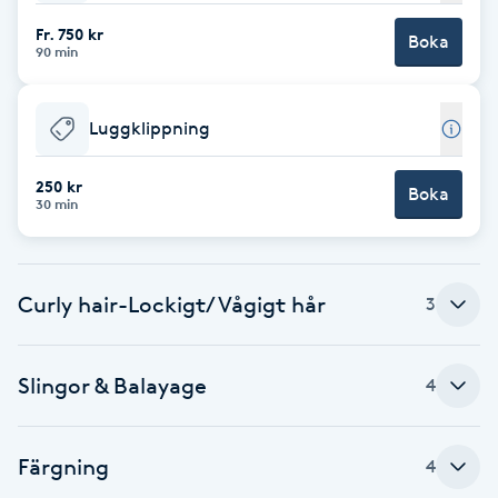
Fr. 750 kr
Brynformning
Boka
90 min
Brynfärgning
Luggklippning
Brynplockning
250 kr
Boka
30 min
Bröllopsuppsättning
C
Curly hair-Lockigt/Vågigt hår
3
Celluliter
Coachning
Slingor & Balayage
4
Color correction
Färgning
4