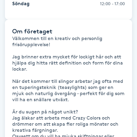
Söndag
Hot Stone Massage
12:00 - 17:00
Hot yoga
Om företaget
Hudföryngring
Välkommen till en kreativ och personlig 
frisörupplevelse!

Huduppstramning
Jag brinner extra mycket för lockigt hår och att 
hjälpa dig hitta rätt definition och form för dina 
lockar. 

Hudvård
När det kommer till slingor arbetar jag ofta med 
en tuperingsteknik (teasylights) som ger en 
Hyaluronsyra
mjuk och naturlig övergång – perfekt för dig som 
vill ha en snällare utväxt.

Hyperhidros
Är du sugen på något unikt? 

Jag älskar att arbeta med Crazy Colors och 
Hypnos
drömmer om att skapa fler roliga mönster och 
kreativa färgningar. 

Oavsett om du vill ha mjuka skiftningar eller 