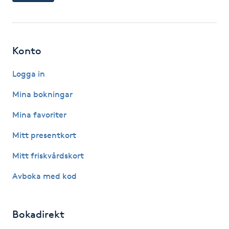
IPL hårborttagning
IR-massage
Konto
J
Logga in
Japansk massage
Mina bokningar
K
Mina favoriter
K18
Mitt presentkort
Mitt friskvårdskort
Katun fransar
Avboka med kod
Kemisk peeling
Bokadirekt
Keratinbehandling