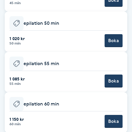
Boka
Cryoterapi
45 min
D
epilation 50 min
Damklippning
1 020 kr
Boka
Dermapen
50 min
Diamantslipning
epilation 55 min
E
1 085 kr
Boka
Enzympeeling
55 min
Extensions
epilation 60 min
Extensions borttagning
1 150 kr
Boka
60 min
Eyeliner-tatuering