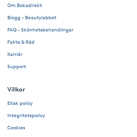
Om Bokadirekt
Kosmetisk tatuering
Blogg - Beautylabbet
Kostrådgivning
FAQ - Skönhetsbehandlingar
Fakta & Råd
Kroppsinpackning
Karriär
Kroppspeeling
Support
Käkledsbehandling
Villkor
Kärlbehandling
Etisk policy
L
Integritetspolicy
Laserbehandling
Cookies
Lashlift Keratin