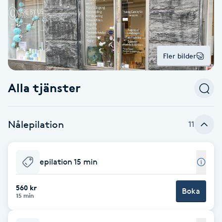
Alternativmedicin
POPULÄRA SÖKNINGAR
POPULÄRA SÖKNINGAR
POPULÄRA SÖKNINGAR
POPULÄRA SÖKNINGAR
POPULÄRA SÖKNINGAR
POPULÄRA SÖKNINGAR
POPULÄRA SÖKNINGAR
Gravidmassage
Personlig träning (PT)
Naglar
Lashlift
Frisör nära mig
Massage nära mig
Naglar nära mig
Lashlift nära mig
Piercing nära mig
Fotvård nära mig
Ansiktsbehandling nära mig
Frisör Västerås
Massage Västerås
Naglar Västerås
Browlift Stockholm
Microneedling Göteborg
Tatuering Göteborg
Yoga Göteborg
Yoga
Andningsmassage
Pedikyr
Browlift
Frisör Stockholm
Massage Stockholm
Naglar Stockholm
Lashlift Stockholm
Piercing Stockholm
Fotvård Stockholm
Ansiktsbehandling Stockholm
Frisör Örebro
Massage Örebro
Naglar Örebro
Browlift Göteborg
Microneedling Malmö
Tatuering Malmö
Hot yoga Stockholm
Hot yoga
Microblading
Fler bilder
Ansiktslyft utan kirurgi
Frisör Göteborg
Massage Göteborg
Naglar Göteborg
Lashlift Göteborg
Piercing Göteborg
Fotvård Göteborg
Ansiktsbehandling Göteborg
Frisör Linköping
Massage Linköping
Naglar Helsingborg
Browlift Malmö
LPG Stockholm
Tandblekning Stockholm
Hot yoga Malmö
Akupunktur
Spa
Alla tjänster
Frisör Malmö
Massage Malmö
Naglar Malmö
Lashlift Malmö
Ansiktsbehandling Malmö
Piercing Malmö
Fotvård Malmö
Frisör Jönköping
Massage Helsingborg
Microblading Stockholm
LPG Göteborg
Spraytan Stockholm
Spa Stockholm
Aromamassage
Samtalsterapi
Piercing
Frisör Uppsala
Massage Uppsala
Naglar Uppsala
Browlift nära mig
Microneedling Stockholm
Tatuering Stockholm
Yoga Stockholm
Microblading Göteborg
LPG Malmö
Spraytan Örebro
Spa Göteborg
Spraytan
Ashtanga Yoga
Nålepilation
11
Ayurveda
epilation 15 min
Ayurvedisk Massage
560 kr
Boka
15 min
Ansiktsbehandling djuprengörande
B