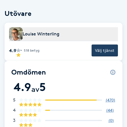
Fotsvamp
Utövare
Fotvård
Louise Winterling
Fransar
4.9
Välj tjänst
518
betyg
Fransborttagning
Fransfärgning
Omdömen
4.9
5
Fransförlängning
av
5
(
470
)
Fransförlängning Megavolym
4
(
44
)
Fransförlängning Volym
3
(
0
)