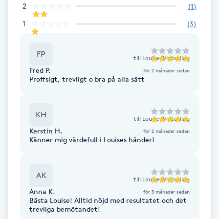
2
(
1
)
Fransk manikyr
1
(
3
)
Fransrengöring
FP
till
Louise Winterling
Frekvensterapi
Fred P.
för 2 månader sedan
Proffsigt, trevligt o bra på alla sätt
Friskvård
KH
Friskvårdsmassage
till
Louise Winterling
Kerstin H.
för 2 månader sedan
Känner mig värdefull i Louises händer!
Frisör
Funktionsanalys
AK
till
Louise Winterling
Anna K.
för 3 månader sedan
Bästa Louise! Alltid nöjd med resultatet och det
Färgning
trevliga bemötandet!