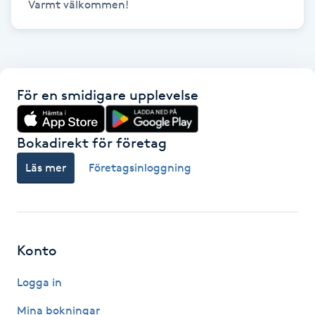
Varmt välkommen!
Fransk manikyr
Fransrengöring
Frekvensterapi
För en smidigare upplevelse
Friskvård
Bokadirekt för företag
Läs mer
Företagsinloggning
Friskvårdsmassage
Frisör
Konto
Funktionsanalys
Logga in
Färgning
Mina bokningar