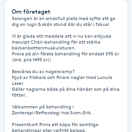
F
Om företaget
Salongen är en smakfull plats med syfte att ge 
Face framing
dig en lugn & skön stund där du står i fokus!

Vi är glada att meddela att vi nu kan erbjuda 
Faceliftmassage
Insculpt Chair-behandling för att stärka 
bäckenbottenmuskulaturen.

Prova på din första behandling för endast 595 kr 
Fet hårbotten
(ord. pris 1495 kr)!

Besväras du av nagelsvamp? 

Fettreducering
Njut av friskare och finare naglar med Lunula 
Laser.

Fibromassage
Gäller naglarna både på dina händer och på dina 
fötter.

Fillers
Välkommen på behandling i 
Zonterapi/Reflexologi hos Sven-Erik.

Fotmassage
Presentkort finns att köpa för samtliga 
behandlingar eller valfritt belopp.
