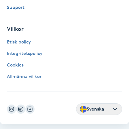
Support
Gua Sha-massage
H
Villkor
Hatha Yoga
Etisk policy
Headspa
Integritetspolicy
Cookies
Healing
Allmänna villkor
Herrklippning
HIFU
Svenska
Hollywood Peel