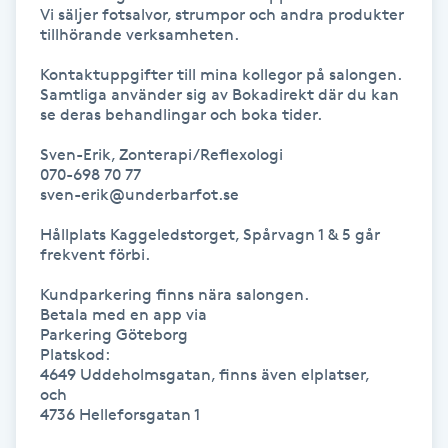
Vi säljer fotsalvor, strumpor och andra produkter 
Fotsvamp
tillhörande verksamheten.

Kontaktuppgifter till mina kollegor på salongen.

Fotvård
Samtliga använder sig av Bokadirekt där du kan 
se deras behandlingar och boka tider.

Fransar
Sven-Erik, Zonterapi/Reflexologi

070-698 70 77

Fransborttagning
sven-erik@underbarfot.se

Hållplats Kaggeledstorget, Spårvagn 1 & 5 går 
Fransfärgning
frekvent förbi.

Kundparkering finns nära salongen.

Fransförlängning
Betala med en app via 

Parkering Göteborg

Platskod: 

Fransförlängning Megavolym
4649 Uddeholmsgatan, finns även elplatser, 

och

Fransförlängning Volym
4736 Helleforsgatan 1
