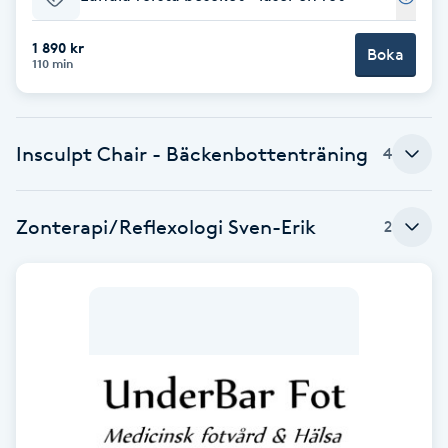
Babylights
1 890 kr
Boka
110 min
Balayage
Bambumassage
Insculpt Chair - Bäckenbottenträning
4
Barber
Zonterapi/Reflexologi Sven-Erik
2
Barnklippning
BIAB
Blowout
Bottenfärg