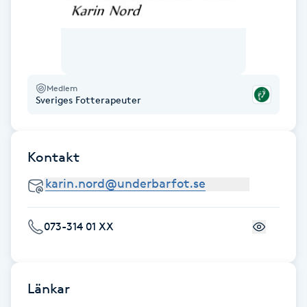
Brynformning
Brynfärgning
Medlem
Sveriges Fotterapeuter
Brynplockning
Bröllopsuppsättning
Kontakt
C
Celluliter
073-314 01 XX
Coachning
Color correction
Länkar