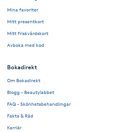
Föning
Mina favoriter
G
Mitt presentkort
Gel naglar
Mitt friskvårdskort
Avboka med kod
Gelenaglar
Gellack
Bokadirekt
Gellack med förstärkning
Om Bokadirekt
Blogg - Beautylabbet
Gravidmassage
FAQ - Skönhetsbehandlingar
Gravidyoga
Fakta & Råd
Karriär
Gruppträning