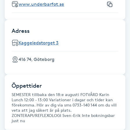
Cryoterapi
www.underbarfot.se
D
Damklippning
Adress
Dermapen
Kaggeledstorget 3
Diamantslipning
416 74, Göteborg
E
Enzympeeling
Öppettider
SEMESTER tillbaka den 18:e augusti FOTVÅRD Karin
Extensions
Lunch 12:00 - 13:00 Variationer i dagar och tider kan
förekomma. Hör av dig via sms 0733-140 144 om du vill
veta att jag säkert är på plats.
Extensions borttagning
ZONTERAPI/REFLEXOLOGI Sven-Erik Inte bokningsbar
just nu
Eyeliner-tatuering