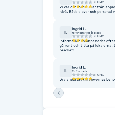
till
UMO
Vi var där med elever från anpa
Brynformning
nivå. Både elever och personal 
Brynfärgning
Ingrid L.
IL
för ungefär ett år sedan
till
UMO
Brynplockning
Informationen anpassades efter 
gå runt och titta på lokalerna.
besöket!
Bröllopsuppsättning
C
Ingrid L.
IL
för 2 år sedan
Celluliter
till
UMO
Bra anpassat till elevernas beho
Coachning
Color correction