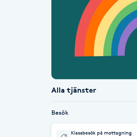
Alternativmedicin
Andningsmassage
Ansiktslyft utan kirurgi
Aromamassage
Ashtanga Yoga
Alla tjänster
Ayurveda
Ayurvedisk Massage
Besök
Ansiktsbehandling djuprengörande
Klassbesök på mottagning
B