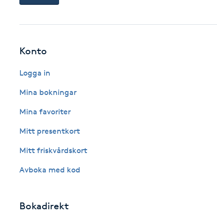
Eyeliner-tatuering
F
Face framing
Konto
Faceliftmassage
Logga in
Mina bokningar
Fet hårbotten
Mina favoriter
Fettreducering
Mitt presentkort
Fibromassage
Mitt friskvårdskort
Avboka med kod
Fillers
Fotmassage
Bokadirekt