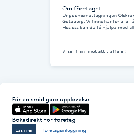
Cryoterapi
Om företaget
D
Ungdomsmottagningen Olskroke
Göteborg. Vi finns här för alla i å
Hos oss kan du få hjälpa med all
Damklippning
Dermapen
Vi ser fram mot att träffa er!
Diamantslipning
E
Enzympeeling
För en smidigare upplevelse
Extensions
Extensions borttagning
Bokadirekt för företag
Läs mer
Företagsinloggning