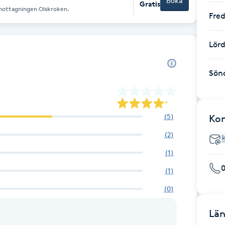
Boka
Gratis
smottagningen Olskroken.
Fre
Lör
Sön
(
5
)
Ko
(
2
)
(
1
)
(
1
)
(
0
)
Län