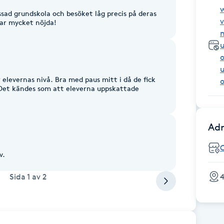
ssad grundskola och besöket låg precis på deras
var mycket nöjda!
elevernas nivå. Bra med paus mitt i då de fick
o
 Det kändes som att eleverna uppskattade
Adr
v.
4
Sida
1
av
2