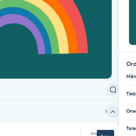
Ord
Mån
Tisd
Ons
1
Tor
Pris