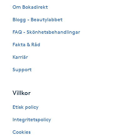
Om Bokadirekt
Fotsvamp
Blogg - Beautylabbet
Fotvård
FAQ - Skönhetsbehandlingar
Fransar
Fakta & Råd
Karriär
Fransborttagning
Support
Fransfärgning
Villkor
Fransförlängning
Etisk policy
Fransförlängning Megavolym
Integritetspolicy
Fransförlängning Volym
Cookies