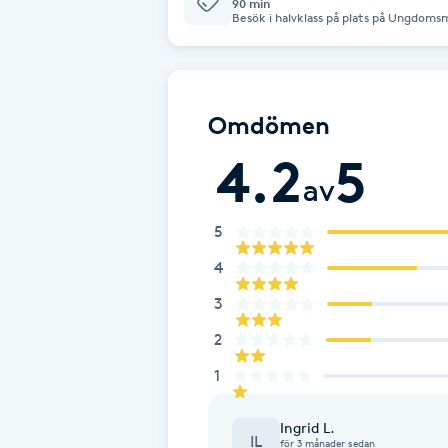
90 min
Besök i halvklass på plats på Ungdom
Babylights
Balayage
Omdömen
Bambumassage
4.2
5
av
Barber
5
4
Barnklippning
3
BIAB
2
1
Blowout
Ingrid L.
Bottenfärg
IL
för 3 månader sedan