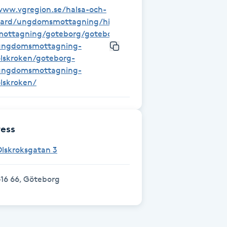
www.vgregion.se/halsa-och-
vard/ungdomsmottagning/hitta-
mottagning/goteborg/goteborg-
ungdomsmottagning-
olskroken/goteborg-
ungdomsmottagning-
lskroken/
ess
Olskroksgatan 3
16 66, Göteborg