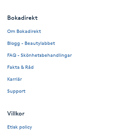
Fotsvamp
Bokadirekt
Fotvård
Om Bokadirekt
Fransar
Blogg - Beautylabbet
FAQ - Skönhetsbehandlingar
Fransborttagning
Fakta & Råd
Fransfärgning
Karriär
Fransförlängning
Support
Fransförlängning Megavolym
Villkor
Fransförlängning Volym
Etisk policy