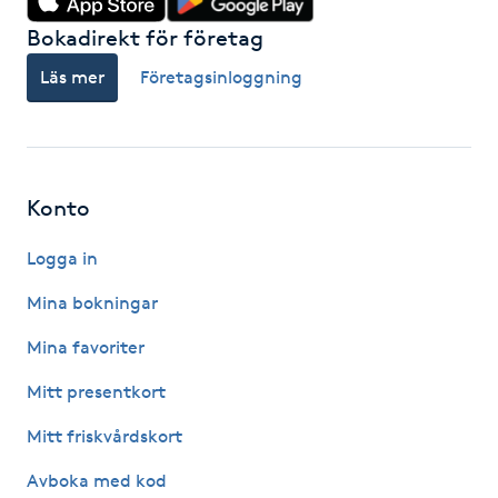
F
Bokadirekt för företag
Läs mer
Företagsinloggning
Face framing
Faceliftmassage
Konto
Fet hårbotten
Logga in
Fettreducering
Mina bokningar
Fibromassage
Mina favoriter
Mitt presentkort
Fillers
Mitt friskvårdskort
Fotmassage
Avboka med kod