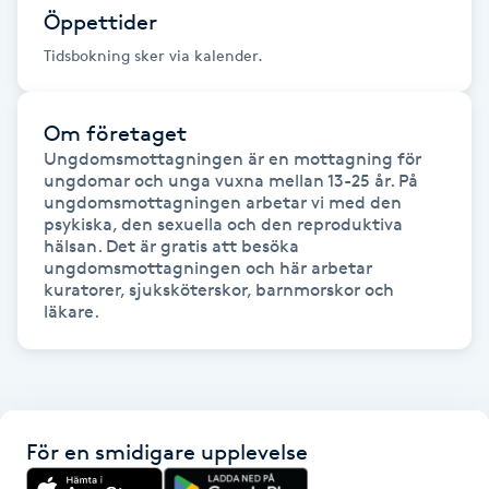
Cryoterapi
Öppettider
D
Tidsbokning sker via kalender.
Damklippning
Om företaget
Dermapen
Ungdomsmottagningen är en mottagning för 
ungdomar och unga vuxna mellan 13-25 år. På 
ungdomsmottagningen arbetar vi med den 
Diamantslipning
psykiska, den sexuella och den reproduktiva 
hälsan. Det är gratis att besöka 
E
ungdomsmottagningen och här arbetar 
kuratorer, sjuksköterskor, barnmorskor och 
Enzympeeling
läkare.
Extensions
Extensions borttagning
För en smidigare upplevelse
Eyeliner-tatuering