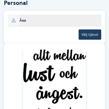
Personal
Babylights
Åsa
Balayage
Välj tjänst
Bambumassage
Barber
Barnklippning
BIAB
Blowout
Bottenfärg