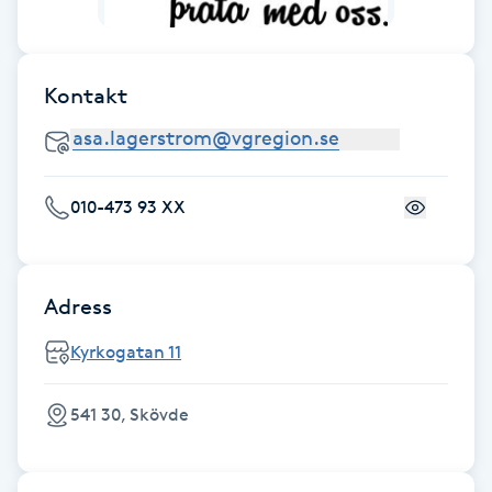
Brynformning
Kontakt
Brynfärgning
Brynplockning
010-473 93 XX
Bröllopsuppsättning
C
Adress
Celluliter
Kyrkogatan 11
Coachning
541 30, Skövde
Color correction