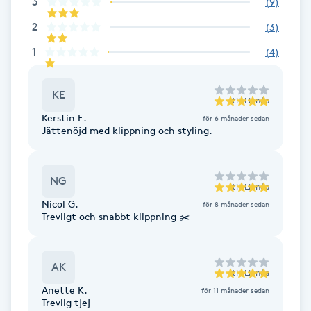
3
(
9
)
F
2
(
3
)
1
(
4
)
Face framing
Faceliftmassage
KE
till
Linnéa
Kerstin E.
för 6 månader sedan
Fet hårbotten
Jättenöjd med klippning och styling.
Fettreducering
NG
till
Linnéa
Nicol G.
för 8 månader sedan
Fibromassage
Trevligt och snabbt klippning ✂️
Fillers
AK
till
Linnéa
Fotmassage
Anette K.
för 11 månader sedan
Trevlig tjej