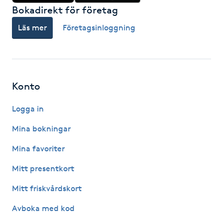
Hot Stone Massage
Bokadirekt för företag
Läs mer
Företagsinloggning
Hot yoga
Hudföryngring
Konto
Huduppstramning
Logga in
Hudvård
Mina bokningar
Hyaluronsyra
Mina favoriter
Mitt presentkort
Hyperhidros
Mitt friskvårdskort
Hypnos
Avboka med kod