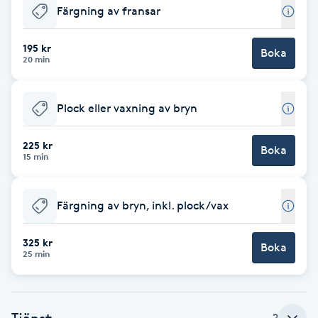
Färgning av fransar
Babylights
195 kr
Boka
20 min
Balayage
Bambumassage
Plock eller vaxning av bryn
Barber
225 kr
Boka
15 min
Barnklippning
Färgning av bryn, inkl. plock/vax
BIAB
325 kr
Boka
25 min
Blowout
Bottenfärg
Tjänst
2