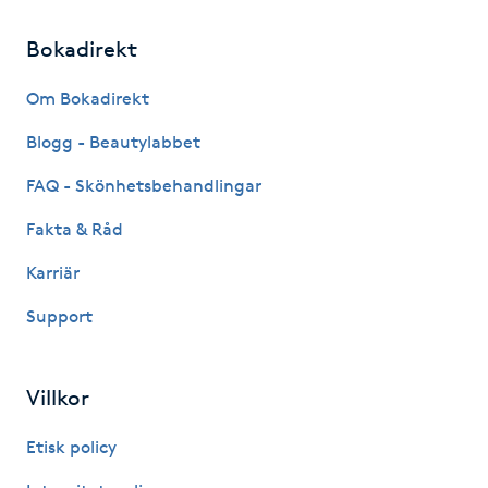
Hårborttagning
Bokadirekt
Hårbottenbehandling
Om Bokadirekt
Hårförlängning
Blogg - Beautylabbet
FAQ - Skönhetsbehandlingar
Hårvård
Fakta & Råd
Hälsa
Karriär
Support
Hälsprickor
I
Villkor
Idrottsmassage
Etisk policy
IPL