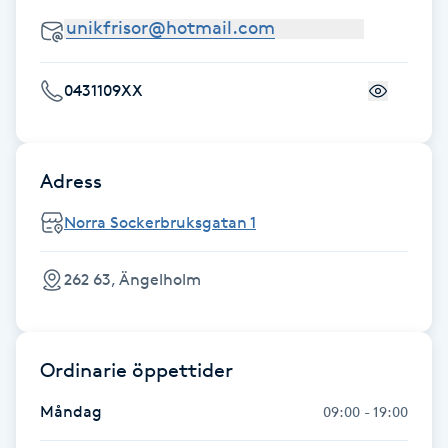
Fransk manikyr
Fransrengöring
0431109XX
Frekvensterapi
Adress
Friskvård
Norra Sockerbruksgatan 1
Friskvårdsmassage
262 63, Ängelholm
Frisör
Funktionsanalys
Ordinarie öppettider
Måndag
Färgning
09:00 - 19:00