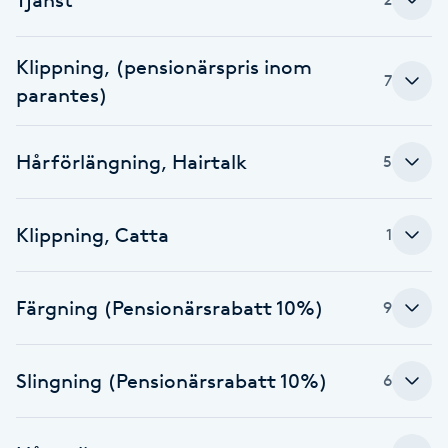
Brynformning
Klippning, (pensionärspris inom
7
Brynfärgning
parantes)
Brynplockning
Hårförlängning, Hairtalk
5
Bröllopsuppsättning
Klippning, Catta
1
C
Celluliter
Färgning (Pensionärsrabatt 10%)
9
Coachning
Slingning (Pensionärsrabatt 10%)
6
Color correction