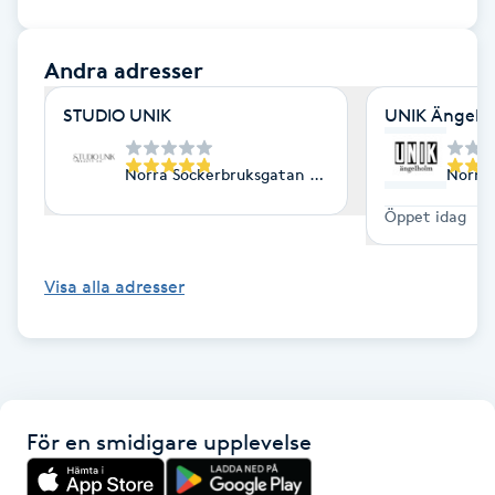
Gua Sha-massage
Andra adresser
H
STUDIO UNIK
UNIK Ängelho
Hatha Yoga
Norra Sockerbruksgatan 1, Ängelholm
Norra 
Headspa
Öppet idag
Healing
Visa alla adresser
Herrklippning
HIFU
För en smidigare upplevelse
Hollywood Peel