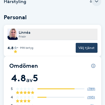
Hårstyling
Cryoterapi
6
D
Personal
Damklippning
Linnéa
Dermapen
Frisör
Diamantslipning
4.8
Välj tjänst
998
betyg
E
Omdömen
Enzympeeling
4.8
5
Extensions
av
5
(
789
)
Extensions borttagning
4
(
193
)
Eyeliner-tatuering