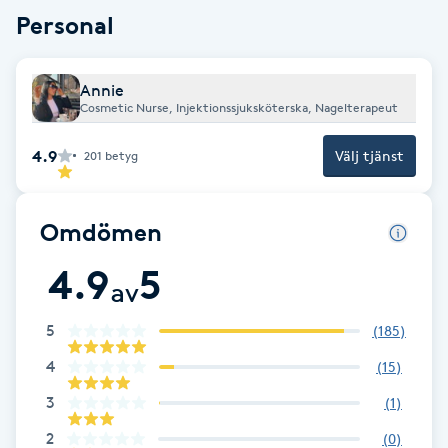
Fotsvamp
Personal
Fotvård
Annie
Cosmetic Nurse, Injektionssjuksköterska, Nagelterapeut
Fransar
4.9
Välj tjänst
201
betyg
Fransborttagning
Omdömen
Fransfärgning
4.9
5
av
Fransförlängning
5
(
185
)
Fransförlängning Megavolym
4
(
15
)
3
(
1
)
Fransförlängning Volym
2
(
0
)