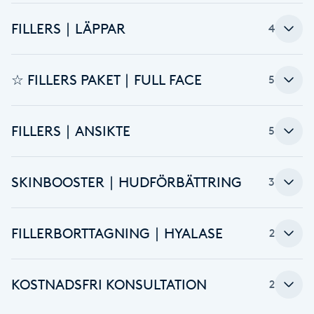
F
FILLERS ∣ LÄPPAR
4
Face framing
☆ FILLERS PAKET ∣ FULL FACE
5
Faceliftmassage
FILLERS ∣ ANSIKTE
5
Fet hårbotten
Fettreducering
SKINBOOSTER ∣ HUDFÖRBÄTTRING
3
Fibromassage
FILLERBORTTAGNING ∣ HYALASE
2
Fillers
KOSTNADSFRI KONSULTATION
2
Fotmassage