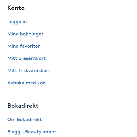
Konto
IPL hårborttagning
Logga in
IR-massage
Mina bokningar
J
Mina favoriter
Japansk massage
Mitt presentkort
K
Mitt friskvårdskort
K18
Avboka med kod
Katun fransar
Bokadirekt
Kemisk peeling
Om Bokadirekt
Keratinbehandling
Blogg - Beautylabbet