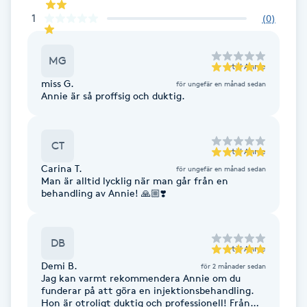
Fransk manikyr
1
(
0
)
Fransrengöring
MG
till
Annie
miss G.
för ungefär en månad sedan
Frekvensterapi
Annie är så proffsig och duktig.
Friskvård
CT
till
Annie
Friskvårdsmassage
Carina T.
för ungefär en månad sedan
Man är alltid lycklig när man går från en
behandling av Annie! 🙏🏼❣️
Frisör
DB
Funktionsanalys
till
Annie
Demi B.
för 2 månader sedan
Jag kan varmt rekommendera Annie om du
Färgning
funderar på att göra en injektionsbehandling.
Hon är otroligt duktig och professionell! Från