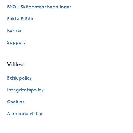
FAQ - Skönhetsbehandlingar
Kinesiologi
Fakta & Råd
Kinesisk medicin
Karriär
Kiropraktik
Support
Klangmassage
Villkor
Klippning
Etisk policy
Integritetspolicy
Klippning & Slingor
Cookies
Klippning ungdom
Allmänna villkor
Koppningsmassage