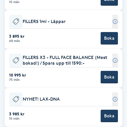
15 min
Brynformning
FILLERS 1ml - Läppar
Brynfärgning
3 895 kr
Boka
60 min
Brynplockning
FILLERS X3 - FULL FACE BALANCE (Mest
Bröllopsuppsättning
bokad!) / Spara upp till 1590:-
C
10 995 kr
Boka
75 min
Celluliter
Coachning
NYHET! LAX-DNA
Color correction
3 985 kr
Boka
15 min