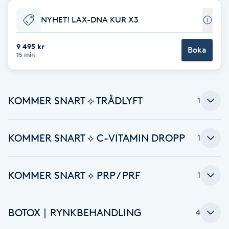
Cryoterapi
D
NYHET! LAX-DNA KUR X3
Damklippning
9 495 kr
Boka
15 min
Dermapen
KOMMER SNART ⟡ TRÅDLYFT
Diamantslipning
1
E
KOMMER SNART ⟡ C-VITAMIN DROPP
1
Enzympeeling
Extensions
KOMMER SNART ⟡ PRP / PRF
1
Extensions borttagning
BOTOX ∣ RYNKBEHANDLING
4
Eyeliner-tatuering