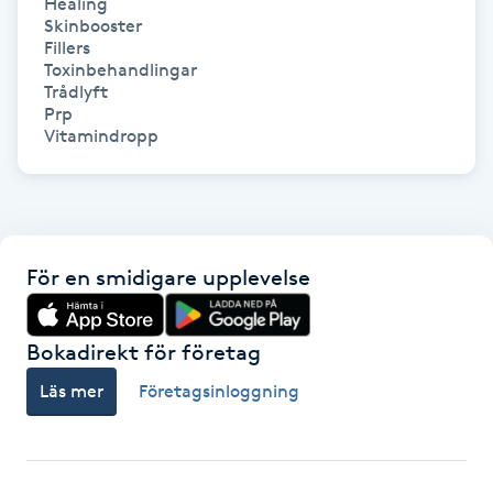
Healing

Hårborttagning
Skinbooster

Fillers

Toxinbehandlingar

Hårbottenbehandling
Trådlyft

Prp

Hårförlängning
Hårvård
Hälsa
För en smidigare upplevelse
Hälsprickor
Bokadirekt för företag
I
Läs mer
Företagsinloggning
Idrottsmassage
IPL