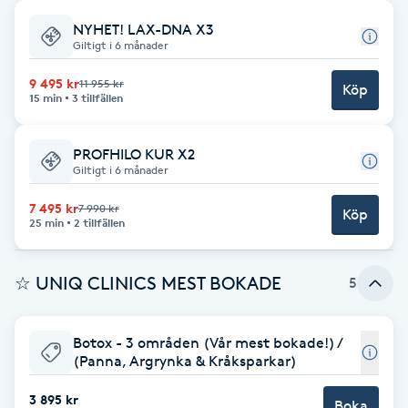
NYHET! LAX-DNA X3
Babylights
Giltigt i 6 månader
Balayage
9 495 kr
11 955 kr
Köp
15 min
3 tillfällen
Bambumassage
PROFHILO KUR X2
Giltigt i 6 månader
Barber
7 495 kr
7 990 kr
Köp
25 min
2 tillfällen
Barnklippning
☆ UNIQ CLINICS MEST BOKADE
5
BIAB
Blowout
Botox - 3 områden (Vår mest bokade!) /
(Panna, Argrynka & Kråksparkar)
Bottenfärg
3 895 kr
Boka