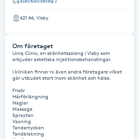
Stenkumlaväg 7
Hot Stone Massage
621 46, Visby
Hot yoga
Hudföryngring
Om företaget
Uniq Clinic, en skönhetssalong i Visby som 
Huduppstramning
erbjuder estetiska injektionsbehandlingar.

I kliniken finner ni även andra företagare vilket 
Hudvård
gör utbudet stort inom skönhet och hälsa.

Frisör

Hyaluronsyra
Hårförlängning

Naglar

Hyperhidros
Massage

Spraytan

Vaxning

Hypnos
Tandsmycken

Tandblekning
