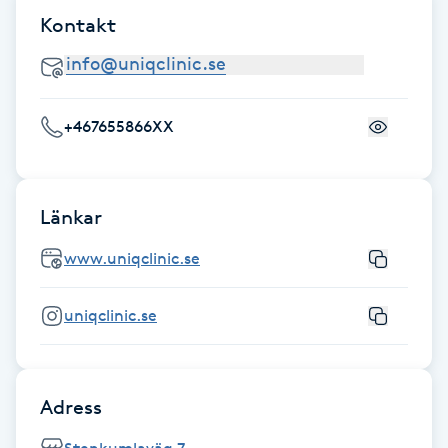
Kontakt
Gua Sha-massage
H
Hatha Yoga
+467655866XX
Headspa
Länkar
Healing
www.uniqclinic.se
Herrklippning
uniqclinic.se
HIFU
Hollywood Peel
Adress