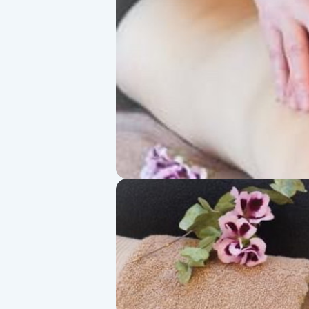
Alternativmedicin
Andningsmassage
Ansiktslyft utan kirurgi
Aromamassage
Ashtanga Yoga
Ayurveda
Ayurvedisk Massage
Ansiktsbehandling djuprengörande
B