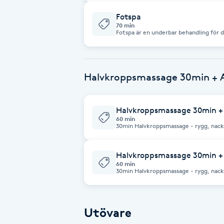
Eyeliner-tatuering
inpackning några minuter. Därefter få
välgörande massage. Klip
Fotspa
F
70 min
Fotspa är en underbar behandling för 
Madame Chic. Behandlingen börjar me
Face framing
förhårdnader, rengör och stimulerar ci
hjälper sedan till att minska torrhet o
och huden blir mjuk och smidig. Njut d
smalbensmassage som avslutas med i
Faceliftmassage
Halvkroppsmassage 30min + A
Fet hårbotten
Halvkroppsmassage 30min +
60 min
Fettreducering
30min Halvkroppsmassage - rygg, nacke
rengör
Fibromassage
Halvkroppsmassage 30min +
60 min
30min Halvkroppsmassage - rygg, nacke
peeling och ben/fotmassage (ingår inte klippnin
Fillers
Madame Chic
Fotmassage
Utövare