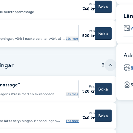
Pris
Boka
740 kr
nde helkroppsmassage
Län
Pris
Boka
520 kr
pningar, värk i nacke och har svårt att
Läs mer
ligt förekommande i stressens
vudvärk, tandagnisslan, tandpressning,
g mjukas både nack- och
Adr
r inne i munnen kan behöva behandlas.
mmer dina käkmuskler att masseras,
ingar
3
S
dmassage"
Pris
Boka
520 kr
dagens stress med en avslappnade
Läs mer
e.
Pris
Boka
740 kr
d lätta strykningar. Behandlingen
Läs mer
h smärta. Passar speciellt bra för
tbrändhet, fibromyalgi, kronisk värk,