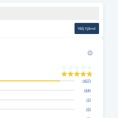
Välj tjänst
(
427
)
(
64
)
(
2
)
(
0
)