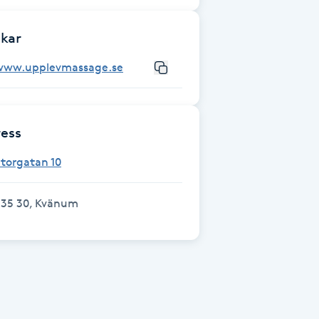
kar
www.upplevmassage.se
ess
torgatan 10
535 30, Kvänum