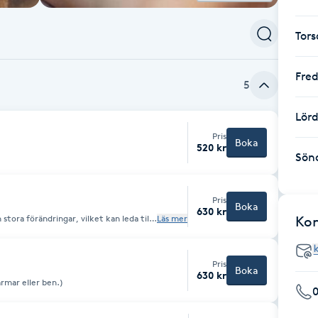
Tor
Fre
5
Lör
Pris
Boka
520 kr
Sön
Pris
Boka
630 kr
ora förändringar, vilket kan leda till
Läs mer
Ko
 annat rygg, nacke, axlar och höfter.
nade behandling som är anpassad efter
n utför med stor omsorg och med
h avslappnat stöd. (Behandlingen kan
Pris
rlossning.)
Boka
630 kr
armar eller ben.)
0