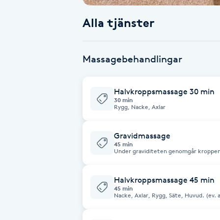
Alla tjänster
Babylights
Balayage
Massagebehandlingar
Bambumassage
Halvkroppsmassage 30 min
30 min
Barber
Rygg, Nacke, Axlar
Barnklippning
Gravidmassage
45 min
Under graviditeten genomgår kroppen st
spänningar, trötthet och ömhet i bland
BIAB
Gravidmassage är en mjuk och avslapp
den gravida kroppens behov. Massage
bekväma kuddar som ger ett tryggt oc
Halvkroppsmassage 45 min
tas från gravidvecka 13 och fram till fö
Blowout
45 min
Nacke, Axlar, Rygg, Säte, Huvud. (ev. 
Bottenfärg