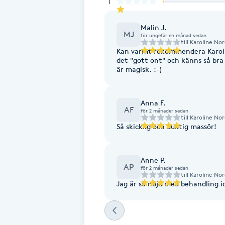
1
Fransk manikyr
Malin J.
MJ
för ungefär en månad sedan
Fransrengöring
till
Karoline No
Kan varmt rekommendera Karoli
det "gott ont" och känns så br
är magisk. :-)
Frekvensterapi
Friskvård
Anna F.
AF
för 2 månader sedan
till
Karoline No
Friskvårdsmassage
Så skicklig och duktig massör!
Frisör
Anne P.
AP
för 2 månader sedan
till
Karoline No
Funktionsanalys
Jag är så nöjd med behandling i
Färgning