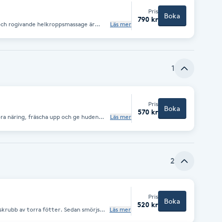
handlingar om läkare medger),
Pris
Boka
790 kr
helkroppsmassage är
Läs mer
roppsmassage med Massageljus från
m är lugnande för huden och
ader och ger därför en härlig varm
usklerna mjukas upp av värmen
om en härlig känsla genom sin goda
1
s och Cotton
Pris
Boka
570 kr
lföra näring, fräscha upp och ge huden
Läs mer
ame Chic. Behandlingen startar med en
n peeling som avlägsnar smuts och döda
ler lermask och under verkningstiden
ansiktsvattnet som har till uppgift att
 får en skön avslappnade ansiktsmassage
 avslutar behandlingen med en vårdande
2
 ögon samt några droppar olja.
Pris
Boka
520 kr
skrubb av torra fötter. Sedan smörjs
Läs mer
 kräm som ska sitta på som en