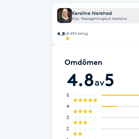
Fotsvamp
Karoline Norehed
Dipl. Massageterapeut Axelsons
Fotvård
4.8
495
betyg
Fransar
Omdömen
Fransborttagning
4.8
5
Fransfärgning
av
5
Fransförlängning
4
Fransförlängning Megavolym
3
2
Fransförlängning Volym