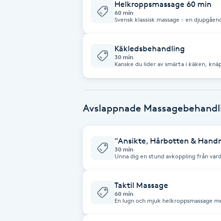
Helkroppsmassage 60 min
60 min
Svensk klassisk massage - en djupgåe
Brynformning
Käkledsbehandling
Brynfärgning
30 min
Kanske du lider av smärta i käken, knäp
öppna munnen? Käkledsproblem är van
Brynplockning
samhälle och kan leda till spänningshu
tinnitus etc. Vid en käkledsbehandlin
käkledsmuskelaturen upp. Även muskle
Med hjälp av en rad olika tekniker ko
Bröllopsuppsättning
töjas, pressurbehandlas och stretchas. (Rekommenderas 3 behandlingar men
Avslappnade Massagebehandl
det är individuellt.)
C
"Ansikte, Hårbotten & Han
Celluliter
30 min
Unna dig en stund avkoppling från var
ansikte-, hårbotten- och hand massag
Coachning
Taktil Massage
60 min
Color correction
En lugn och mjuk helkroppsmassage me
hjälper till att reducerar oro, stress oc
personer som lider av: sömnproblem, u