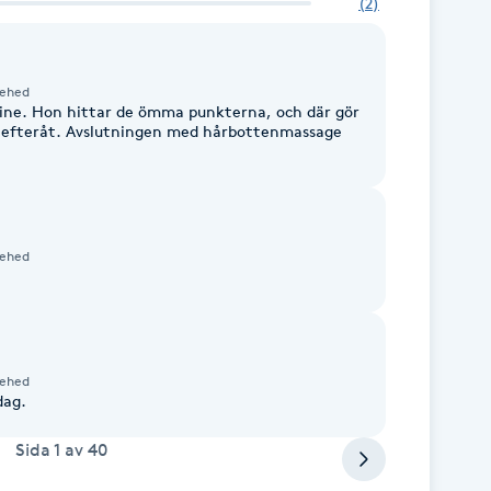
(
2
)
rehed
ne. Hon hittar de ömma punkterna, och där gör
a efteråt. Avslutningen med hårbottenmassage
rehed
rehed
dag.
Sida
1
av
40