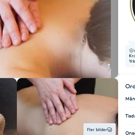
Kr
Yr
Ord
Mån
Tisd
Fler bilder
Ons