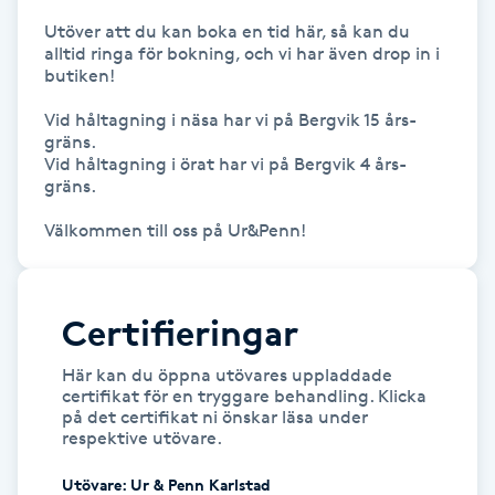
Föning
Utöver att du kan boka en tid här, så kan du 
alltid ringa för bokning, och vi har även drop in i 
G
butiken!

Gel naglar
Vid håltagning i näsa har vi på Bergvik 15 års-
gräns.

Vid håltagning i örat har vi på Bergvik 4 års-
Gelenaglar
gräns.

Välkommen till oss på Ur&Penn!
Gellack
Gellack med förstärkning
Certifieringar
Gravidmassage
Här kan du öppna utövares uppladdade
certifikat för en tryggare behandling. Klicka
på det certifikat ni önskar läsa under
Gravidyoga
respektive utövare.
Gruppträning
Utövare
:
Ur & Penn Karlstad