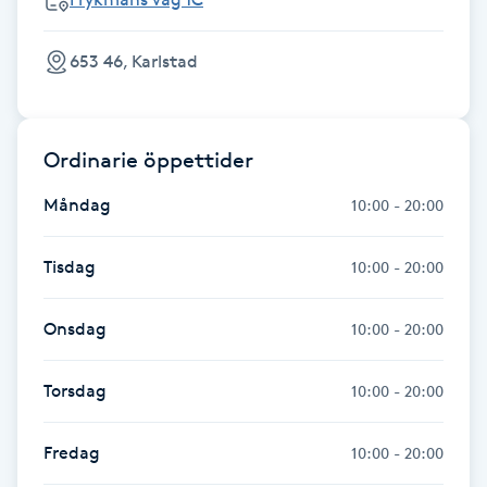
Fotsvamp
653 46, Karlstad
Fotvård
Fransar
Ordinarie öppettider
Fransborttagning
Måndag
10:00 - 20:00
Fransfärgning
Tisdag
10:00 - 20:00
Fransförlängning
Onsdag
10:00 - 20:00
Fransförlängning Megavolym
Torsdag
10:00 - 20:00
Fransförlängning Volym
Fredag
10:00 - 20:00