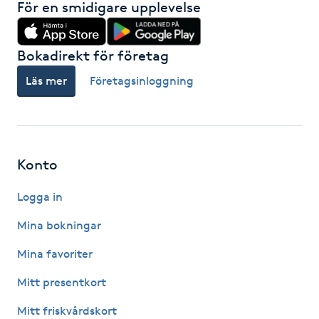
För en smidigare upplevelse
Hot Stone Massage
Hot yoga
Bokadirekt för företag
Läs mer
Företagsinloggning
Hudföryngring
Huduppstramning
Konto
Hudvård
Logga in
Hyaluronsyra
Mina bokningar
Hyperhidros
Mina favoriter
Mitt presentkort
Hypnos
Mitt friskvårdskort