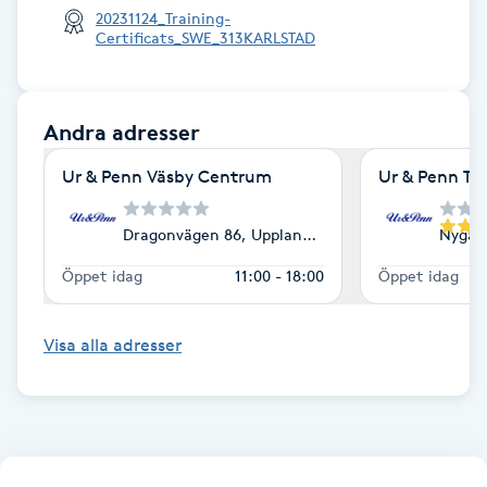
20231124_Training-
Certificats_SWE_313KARLSTAD
Gua Sha-massage
H
Andra adresser
Hatha Yoga
Ur & Penn Väsby Centrum
Ur & Penn Tre
Headspa
Dragonvägen 86, Upplands Väsby
Nygata
Healing
Öppet idag
11:00 - 18:00
Öppet idag
Herrklippning
Visa alla adresser
HIFU
Hollywood Peel