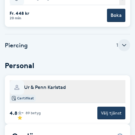
Babylights
Fr. 448 kr
Boka
20 min
Balayage
Piercing
Bambumassage
1
Barber
Personal
Barnklippning
Ur & Penn Karlstad
BIAB
Certifikat
Blowout
4.8
Välj tjänst
89
betyg
Bottenfärg