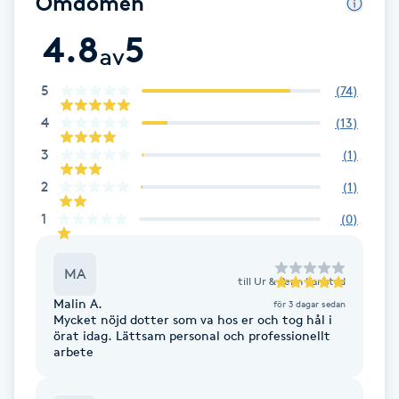
Omdömen
Brynformning
4.8
5
av
Brynfärgning
5
(
74
)
4
(
13
)
Brynplockning
3
(
1
)
Bröllopsuppsättning
2
(
1
)
C
1
(
0
)
Celluliter
MA
till
Ur & Penn Karlstad
Coachning
Malin A.
för 3 dagar sedan
Mycket nöjd dotter som va hos er och tog hål i
örat idag. Lättsam personal och professionellt
arbete
Color correction