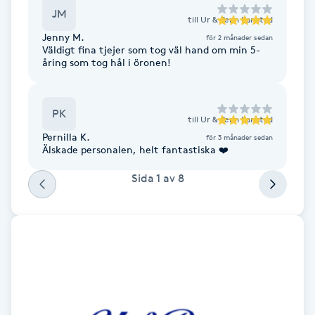
Cryoterapi
JM
till
Ur & Penn Karlstad
D
Jenny M.
för 2 månader sedan
Väldigt fina tjejer som tog väl hand om min 5-
Damklippning
åring som tog hål i öronen!
Dermapen
PK
till
Ur & Penn Karlstad
Pernilla K.
Diamantslipning
för 3 månader sedan
Älskade personalen, helt fantastiska ❤️
E
Sida
1
av
8
Enzympeeling
Extensions
Extensions borttagning
Eyeliner-tatuering