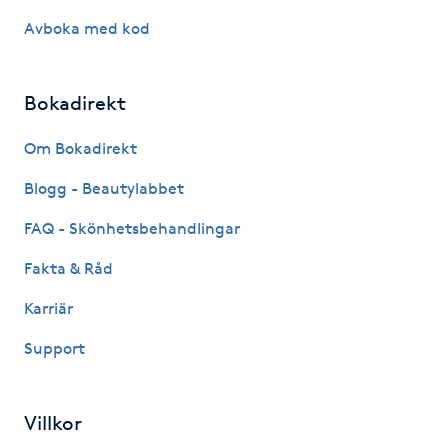
Hårborttagning
Avboka med kod
Hårbottenbehandling
Bokadirekt
Hårförlängning
Om Bokadirekt
Hårvård
Blogg - Beautylabbet
FAQ - Skönhetsbehandlingar
Hälsa
Fakta & Råd
Hälsprickor
Karriär
I
Support
Idrottsmassage
Villkor
IPL