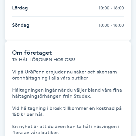
Fransk manikyr
Lördag
10:00 - 18:00
Fransrengöring
Söndag
10:00 - 18:00
Frekvensterapi
Om företaget
Friskvård
TA HÅL I ÖRONEN HOS OSS!

Vi på Ur&Penn erbjuder nu säker och skonsam 
Friskvårdsmassage
öronhåltagning i alla våra butiker

Håltagningen ingår när du väljer bland våra fina 
Frisör
håltagningsörhängen från Studex.

Funktionsanalys
Vid håltagning i brosk tillkommer en kostnad på 
150 kr per hål.

Färgning
En nyhet är att du även kan ta hål i näsvingen i 
flera av våra butiker.
