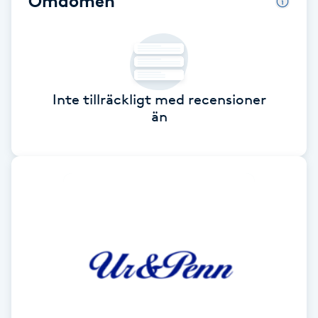
Omdömen
Brynformning
Brynfärgning
Inte tillräckligt med recensioner
Brynplockning
än
Bröllopsuppsättning
C
Celluliter
Coachning
Color correction