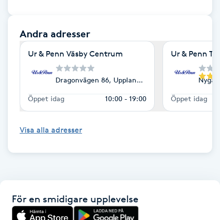
Föning
G
Andra adresser
Gel naglar
Ur & Penn Väsby Centrum
Ur & Penn Tre
Gelenaglar
Dragonvägen 86, Upplands Väsby
Nygata
Öppet idag
10:00 - 19:00
Öppet idag
Gellack
Visa alla adresser
Gellack med förstärkning
Gravidmassage
Gravidyoga
För en smidigare upplevelse
Gruppträning