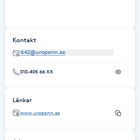
Cryoterapi
D
Damklippning
Kontakt
Dermapen
Diamantslipning
E
010-405 66 XX
Enzympeeling
Länkar
Extensions
www.uropenn.se
Extensions borttagning
Eyeliner-tatuering