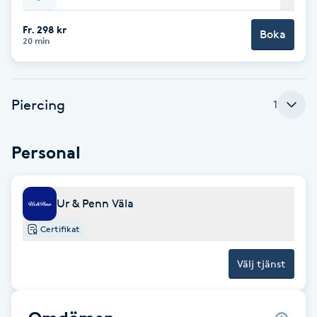
Babylights
Fr. 298 kr
Boka
20 min
Balayage
Piercing
1
Bambumassage
Barber
Personal
Barnklippning
Ur & Penn Väla
BIAB
Certifikat
Blowout
Välj tjänst
Bottenfärg