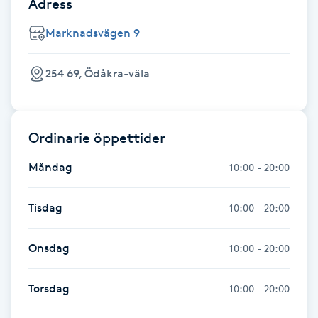
Adress
F
Marknadsvägen 9
Face framing
254 69, Ödåkra-väla
Faceliftmassage
Fet hårbotten
Ordinarie öppettider
Måndag
10:00 - 20:00
Fettreducering
Tisdag
10:00 - 20:00
Fibromassage
Onsdag
10:00 - 20:00
Fillers
Torsdag
10:00 - 20:00
Fotmassage