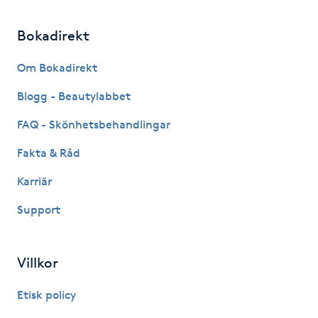
Hot Stone Massage
Bokadirekt
Hot yoga
Om Bokadirekt
Hudföryngring
Blogg - Beautylabbet
FAQ - Skönhetsbehandlingar
Huduppstramning
Fakta & Råd
Hudvård
Karriär
Hyaluronsyra
Support
Hyperhidros
Villkor
Hypnos
Etisk policy