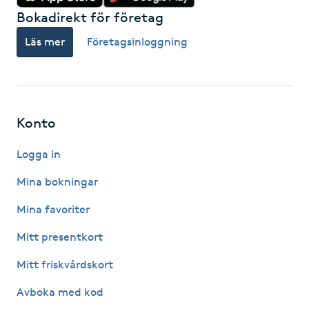
Bokadirekt för företag
Gua Sha-massage
Läs mer
Företagsinloggning
H
Hatha Yoga
Konto
Headspa
Logga in
Healing
Mina bokningar
Herrklippning
Mina favoriter
Mitt presentkort
HIFU
Mitt friskvårdskort
Hollywood Peel
Avboka med kod