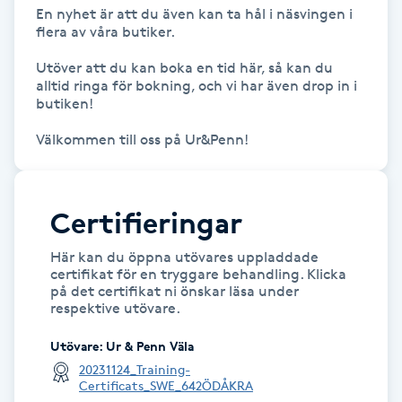
En nyhet är att du även kan ta hål i näsvingen i 
Fransk manikyr
flera av våra butiker.

Utöver att du kan boka en tid här, så kan du 
Fransrengöring
alltid ringa för bokning, och vi har även drop in i 
butiken!

Frekvensterapi
Välkommen till oss på Ur&Penn!
Friskvård
Certifieringar
Friskvårdsmassage
Här kan du öppna utövares uppladdade
Frisör
certifikat för en tryggare behandling. Klicka
på det certifikat ni önskar läsa under
respektive utövare.
Funktionsanalys
Utövare
:
Ur & Penn Väla
Färgning
20231124_Training-
Certificats_SWE_642ÖDÅKRA