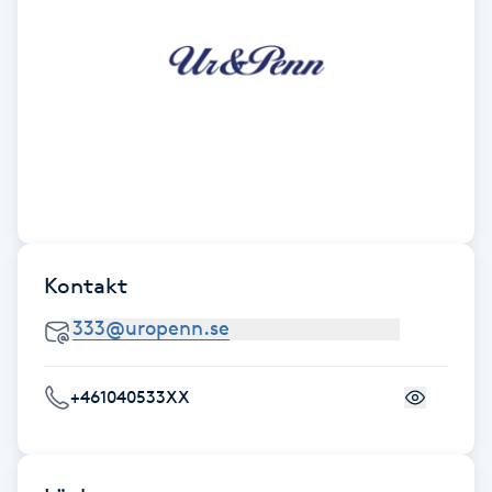
Cryoterapi
D
Damklippning
Dermapen
Diamantslipning
E
Kontakt
Enzympeeling
Extensions
+461040533XX
Extensions borttagning
Eyeliner-tatuering