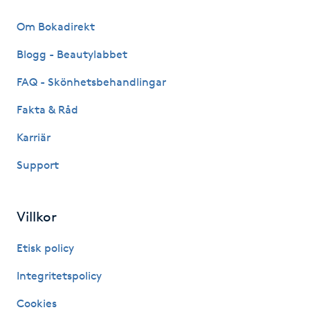
Hot Stone Massage
Om Bokadirekt
Hot yoga
Blogg - Beautylabbet
FAQ - Skönhetsbehandlingar
Hudföryngring
Fakta & Råd
Huduppstramning
Karriär
Hudvård
Support
Hyaluronsyra
Villkor
Hyperhidros
Etisk policy
Integritetspolicy
Hypnos
Cookies