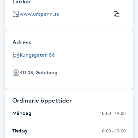
Länkar
F
www.uropenn.se
Face framing
Faceliftmassage
Adress
Kungsgatan 56
Fet hårbotten
411 08, Göteborg
Fettreducering
Fibromassage
Ordinarie öppettider
Fillers
Måndag
10:00 - 19:00
Fotmassage
Tisdag
10:00 - 19:00