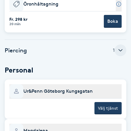
Öronhåltagning
Babylights
Fr. 298 kr
Boka
20 min
Balayage
Bambumassage
Piercing
1
Barber
Personal
Barnklippning
Ur&Penn Göteborg Kungsgatan
BIAB
Välj tjänst
Blowout
Bottenfärg
Magdalena