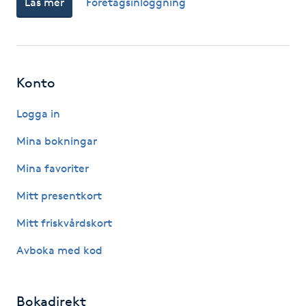
Läs mer
Företagsinloggning
Gua Sha-massage
H
Konto
Hatha Yoga
Logga in
Headspa
Mina bokningar
Healing
Mina favoriter
Mitt presentkort
Herrklippning
Mitt friskvårdskort
HIFU
Avboka med kod
Hollywood Peel
Bokadirekt