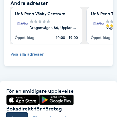
Andra adresser
Föning
G
Ur & Penn Väsby Centrum
Ur & Penn Tre
Gel naglar
Dragonvägen 86, Upplands Väsby
Nygata
Öppet idag
10:00 - 19:00
Öppet idag
Gelenaglar
Visa alla adresser
Gellack
Gellack med förstärkning
Gravidmassage
För en smidigare upplevelse
Gravidyoga
Bokadirekt för företag
Gruppträning