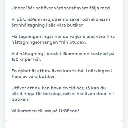
Fransk manikyr
Under 18år behöver vårdnadshavare följa med.

Vi på Ur&Penn erbjuder nu säker och skonsam 
Fransrengöring
öronhåltagning i alla våra butiker

Håltagningen ingår när du väljer bland våra fina 
Frekvensterapi
håltagningsörhängen från Studex.

Vid håltagning i brosk tillkommer en kostnad på 
Friskvård
150 kr per hål.

Friskvårdsmassage
En nyhet är att du även kan ta hål i näsvingen i 
flera av våra butiker.

Frisör
Utöver att du kan boka en tid här, så kan du 
alltid ringa för bokning, och vi har även drop in i 
butiken!

Funktionsanalys
Välkommen till oss på Ur&Penn!
Färgning