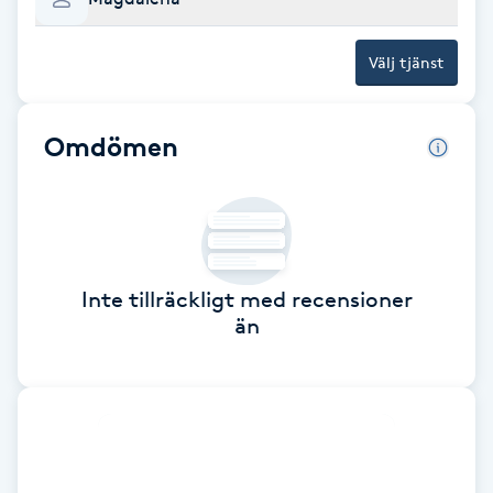
Brynformning
Välj tjänst
Brynfärgning
Omdömen
Brynplockning
Bröllopsuppsättning
C
Inte tillräckligt med recensioner
Celluliter
än
Coachning
Color correction