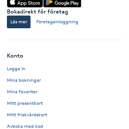
Hot Stone Massage
Bokadirekt för företag
Hot yoga
Läs mer
Företagsinloggning
Hudföryngring
Huduppstramning
Konto
Hudvård
Logga in
Mina bokningar
Hyaluronsyra
Mina favoriter
Hyperhidros
Mitt presentkort
Mitt friskvårdskort
Hypnos
Avboka med kod