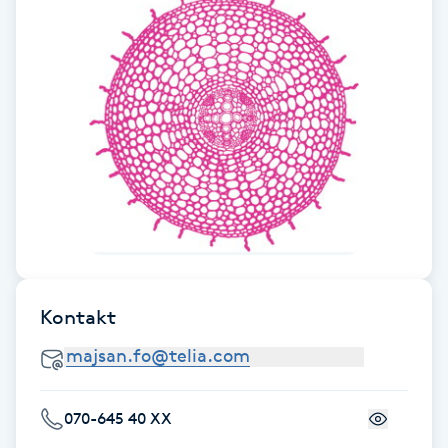
Fotsvamp
Fotvård
Fransar
Fransborttagning
Fransfärgning
Fransförlängning
Kontakt
Fransförlängning Megavolym
Fransförlängning Volym
070-645 40 XX