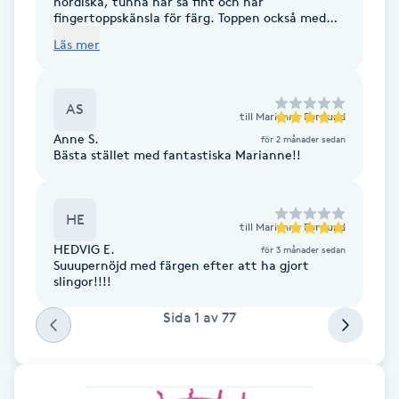
nordiska, tunna hår så fint och har
fingertoppskänsla för färg. Toppen också med
F
Farm2table vägg i vägg.
Läs mer
Face framing
AS
Faceliftmassage
till
Marianne Forslund
Anne S.
för 2 månader sedan
Bästa stället med fantastiska Marianne!!
Fet hårbotten
Fettreducering
HE
till
Marianne Forslund
HEDVIG E.
för 3 månader sedan
Suuupernöjd med färgen efter att ha gjort
Fibromassage
slingor!!!!
Fillers
Sida
1
av
77
Fotmassage