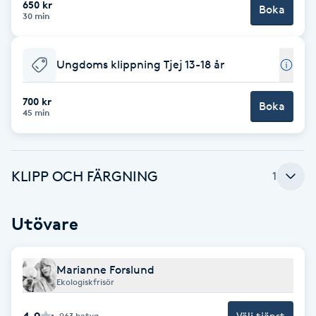
650 kr
Boka
30 min
Brynformning
Ungdoms klippning Tjej 13-18 år
Brynfärgning
700 kr
Brynplockning
Boka
45 min
Bröllopsuppsättning
C
KLIPP OCH FÄRGNING
1
Celluliter
Utövare
Coachning
Marianne Forslund
Color correction
Ekologiskfrisör
4.9
Välj tjänst
963
betyg