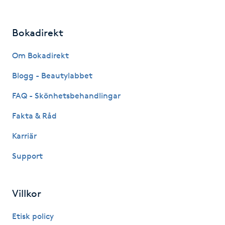
Hårborttagning
Bokadirekt
Hårbottenbehandling
Om Bokadirekt
Hårförlängning
Blogg - Beautylabbet
Hårvård
FAQ - Skönhetsbehandlingar
Fakta & Råd
Hälsa
Karriär
Hälsprickor
Support
I
Idrottsmassage
Villkor
IPL
Etisk policy