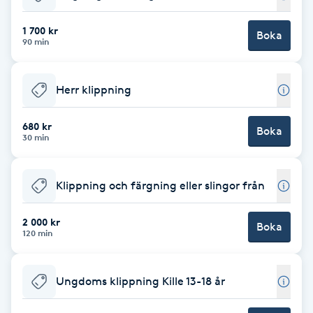
Babylights
1 700 kr
Boka
90 min
Balayage
Herr klippning
Bambumassage
680 kr
Boka
30 min
Barber
Barnklippning
Klippning och färgning eller slingor från
BIAB
2 000 kr
Boka
120 min
Blowout
Ungdoms klippning Kille 13-18 år
Bottenfärg