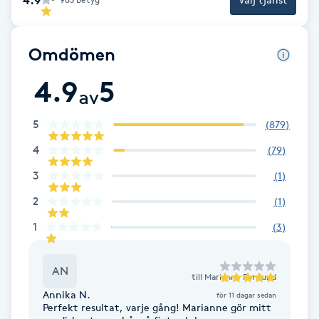
Cryoterapi
D
Omdömen
Damklippning
4.9
5
av
Dermapen
5
(
879
)
Diamantslipning
4
(
79
)
E
3
(
1
)
Enzympeeling
2
(
1
)
1
(
3
)
Extensions
AN
Extensions borttagning
till
Marianne Forslund
Annika N.
för 11 dagar sedan
Perfekt resultat, varje gång! Marianne gör mitt
Eyeliner-tatuering