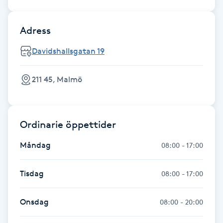
Fransk manikyr
Adress
Fransrengöring
Davidshallsgatan 19
Frekvensterapi
211 45, Malmö
Friskvård
Friskvårdsmassage
Ordinarie öppettider
Måndag
08:00 - 17:00
Frisör
Tisdag
08:00 - 17:00
Funktionsanalys
Onsdag
08:00 - 20:00
Färgning