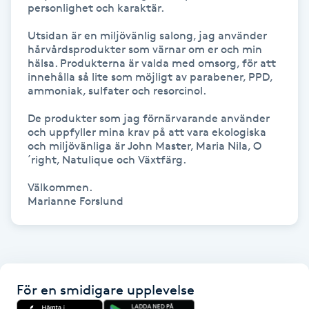
personlighet och karaktär.

Gua Sha-massage
Utsidan är en miljövänlig salong, jag använder 
hårvårdsprodukter som värnar om er och min 
H
hälsa. Produkterna är valda med omsorg, för att 
innehålla så lite som möjligt av parabener, PPD, 
Hatha Yoga
ammoniak, sulfater och resorcinol.

De produkter som jag förnärvarande använder 
Headspa
och uppfyller mina krav på att vara ekologiska 
och miljövänliga är John Master, Maria Nila, O
´right, Natulique och Växtfärg.

Healing
Välkommen.

Herrklippning
HIFU
Hollywood Peel
För en smidigare upplevelse