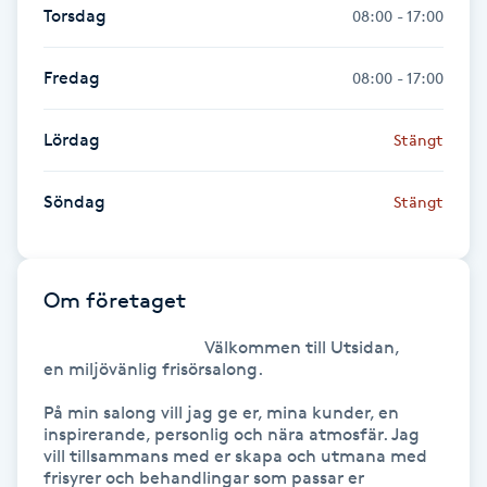
Torsdag
08:00 - 17:00
Föning
G
Fredag
08:00 - 17:00
Gel naglar
Lördag
Stängt
Gelenaglar
Söndag
Stängt
Gellack
Gellack med förstärkning
Om företaget
                                     Välkommen till Utsidan,

Gravidmassage
en miljövänlig frisörsalong.

På min salong vill jag ge er, mina kunder, en 
Gravidyoga
inspirerande, personlig och nära atmosfär. Jag 
vill tillsammans med er skapa och utmana med 
Gruppträning
frisyrer och behandlingar som passar er 