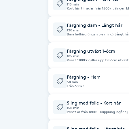
Cryoterapi
115 min
D
Färgning dam - Långt hår
Damklippning
120 min
Bara helfärg (
Dermapen
Färgning utväxt 1-6cm
105 min
Diamantslipning
Priset 1100kr gäller upp till 6cm utvä
färgning kort hår och priset blir då 1500kr (färgning kort hår finns a
E
som en egen behandling) Enkel bottenfärg, (ej blekning) Klippning ingår ej
Tvätt och fön ingår
Färgning - Herr
Enzympeeling
50 min
Från 600kr
Extensions
Sling med folie - Kort hår
150 min
Priset är från 1800:- Klippning ingår ej
Extensions borttagning
Sling med folie - Långt hår