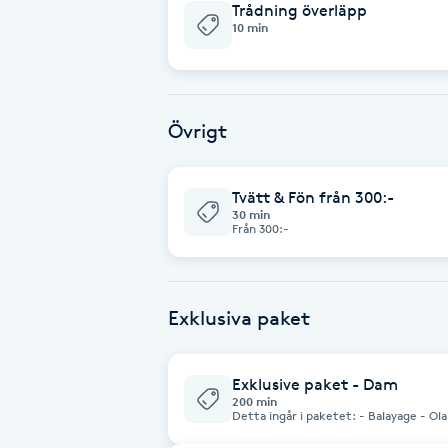
Trådning överläpp
Fransk manikyr
10 min
Fransrengöring
Övrigt
Frekvensterapi
Friskvård
Tvätt & Fön från 300:-
30 min
Från 300:-
Friskvårdsmassage
Frisör
Exklusiva paket
Funktionsanalys
Exklusive paket - Dam
200 min
Detta ingår i paketet: - Balayage - Olaplex - Klippning - Tvätt & fön -
Färgning
Trådning av ögonbryn