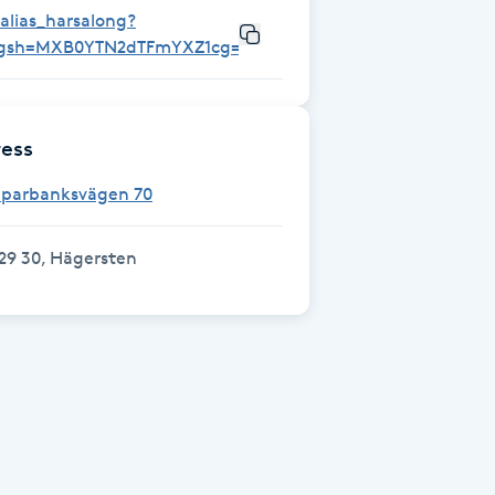
alias_harsalong?
igsh=MXB0YTN2dTFmYXZ1cg==
ess
Sparbanksvägen 70
29 30, Hägersten