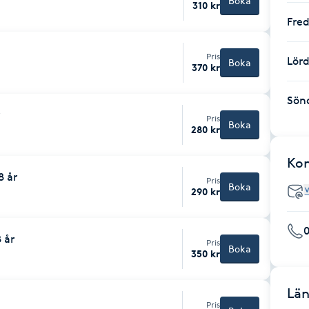
Boka
310 kr
Fre
Pris
Lör
Boka
370 kr
Sön
Pris
Boka
280 kr
Ko
8 år
Pris
Boka
290 kr
 år
Pris
Boka
350 kr
Län
Pris