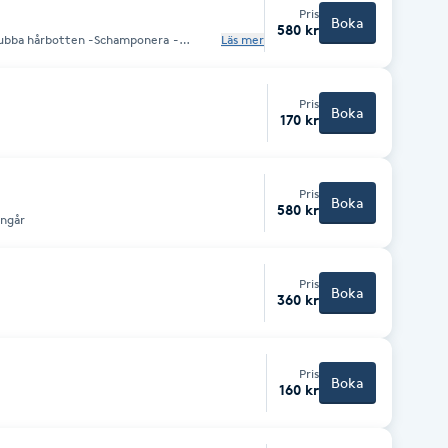
Pris
Boka
580 kr
krubba hårbotten -Schamponera -
Läs mer
Pris
Boka
170 kr
Pris
Boka
580 kr
ingår
Pris
Boka
360 kr
Pris
Boka
160 kr