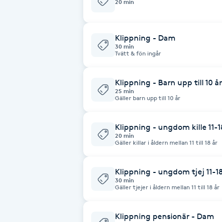
20 min
Babylights
Klippning - Dam
30 min
Balayage
Tvätt & fön ingår
Bambumassage
Klippning - Barn upp till 10 år
25 min
Gäller barn upp till 10 år
Barber
Klippning - ungdom kille 11-1
Barnklippning
20 min
Gäller killar i åldern mellan 11 till 18 år
BIAB
Klippning - ungdom tjej 11-18
30 min
Gäller tjejer i åldern mellan 11 till 18 år
Blowout
Bottenfärg
Klippning pensionär - Dam