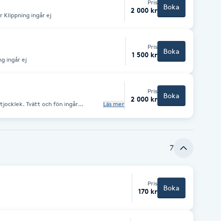
Pris
Boka
2 000 kr
r Klippning ingår ej
Pris
Boka
1 500 kr
g ingår ej
Pris
Boka
2 000 kr
jocklek. Tvätt och fön ingår
Läs mer
7
Pris
Boka
170 kr