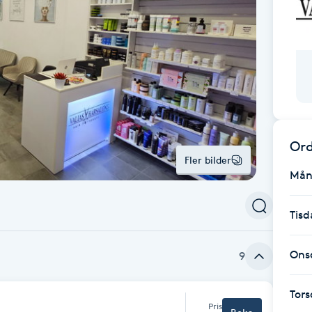
Ord
Fler bilder
Mån
Tisd
Ons
9
Tor
Pris