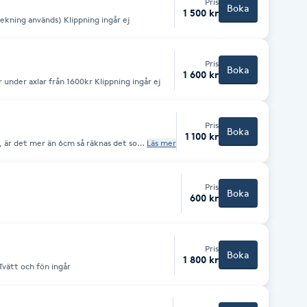
Pris
Boka
1 500 kr
Kort hår till axlar från 1500kr. (Ingen blekning används) Klippning ingår ej
Pris
Boka
1 600 kr
ingen blekning) Långt hår under axlar från 1600kr Klippning ingår ej
Pris
Boka
1 100 kr
xt, är det mer än 6cm så räknas det som
Läs mer
tt boka
Pris
Boka
600 kr
Pris
Boka
1 800 kr
 Tvätt och fön ingår