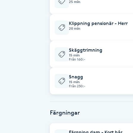
25 min
Brynformning
Klippning pensionär - Herr
20 min
Brynfärgning
Brynplockning
Skäggtrimning
15 min
Från 160:-
Bröllopsuppsättning
C
Snagg
15 min
Från 230:-
Celluliter
Coachning
Färgningar
Color correction
Färgning dam - Kort hår