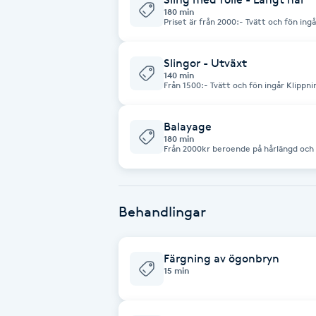
Eyeliner-tatuering
180 min
Priset är från 2000:- Tvätt och fön ingå
F
Face framing
Slingor - Utväxt
140 min
Från 1500:- Tvätt och fön ingår Klippnin
Faceliftmassage
Balayage
Fet hårbotten
180 min
Från 2000kr beroende på hårlängd och t
Klippning ingår ej
Fettreducering
Behandlingar
Fibromassage
Fillers
Färgning av ögonbryn
15 min
Fotmassage