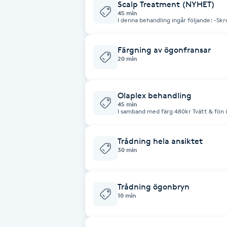
Scalp Treatment (NYHET)
45 min
Fotsvamp
I denna behandling ingår följande: -S
Massage -Inpackning -Avsluta med en tonic för hårbotten -Torka håret ( Ej
styling)
Fotvård
Färgning av ögonfransar
20 min
Fransar
Olaplex behandling
Fransborttagning
45 min
I samband med färg 480kr Tvätt & fön 
Fransfärgning
Trådning hela ansiktet
30 min
Fransförlängning
Fransförlängning Megavolym
Trådning ögonbryn
10 min
Fransförlängning Volym