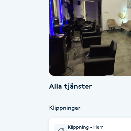
Alternativmedicin
Andningsmassage
Ansiktslyft utan kirurgi
Aromamassage
Ashtanga Yoga
Alla tjänster
Ayurveda
Ayurvedisk Massage
Klippningar
Ansiktsbehandling djuprengörande
Klippning - Herr
B