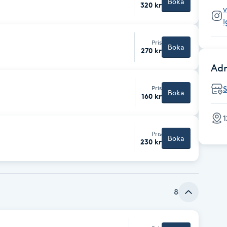
Boka
320 kr
v
Pris
Boka
270 kr
Adr
Pris
Boka
160 kr
1
Pris
Boka
230 kr
8