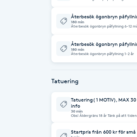
Eyeliner-tatuering
F
Återbesök ögonbryn påfylln
180 min
Face framing
Återbesök ögonbryn påfyllning 6-12 m
Faceliftmassage
Återbesök ögonbryn påfyllnin
180 min
Återbesök ögonbryn påfyllning 1-2 år
Fet hårbotten
Fettreducering
Tatuering
Fibromassage
Tatuering( 1 MOTIV), MAX 30 
info
Fillers
30 min
Obs! Åldergräns 18 år Tänk på att tide
angående placering/storlek räknas in i
och förberett innan du kommer, spar du tid/pris på. 
Fotmassage
mycket tid som behövs eller har övriga frågor - hör gärna av
Startpris från 600 kr för små
0735424007 eller via Dm på Instagram eller och facebook Tider kan 
men vid avbokning senare än 24 timmar