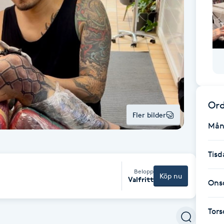
Ord
Fler bilder
Mån
Tisd
Belopp
Köp nu
Valfritt
Ons
Tor