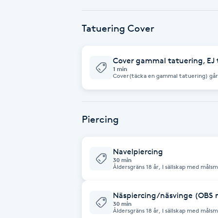
Babylights
Tatuering Cover
Balayage
Cover gammal tatuering, EJ 
1 min
Bambumassage
Cover(täcka en gammal tatuering) går 
oss via sms på 073-542 40 07 eller mejl
för design du önskar tatuera över med 
Barber
Piercing
Barnklippning
Navelpiercing
BIAB
30 min
Åldersgräns 18 år, I sällskap med målsma
Blowout
Näspiercing/näsvinge (OBS nä
30 min
Åldersgräns 18 år, I sällskap med målsma
Bottenfärg