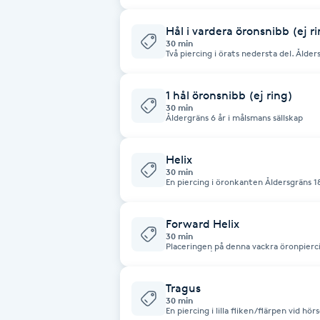
Hål i vardera öronsnibb (ej r
Brynformning
30 min
Två piercing i örats nedersta del. Ålde
Brynfärgning
1 hål öronsnibb (ej ring)
30 min
Brynplockning
Åldergräns 6 år i målsmans sällskap
Bröllopsuppsättning
Helix
30 min
C
En piercing i öronkanten Åldersgräns 18
Celluliter
Forward Helix
30 min
Placeringen på denna vackra öronpierc
Coachning
hårfästet. Åldersgräns 18 år, I sä
Tragus
Color correction
30 min
En piercing i lilla fliken/flärpen vid hö