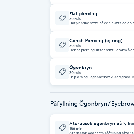
med målsman gäller 14 år.
Cryoterapi
D
Flat piercing
30 min
Flatpiercing sätts på den platta delen a
Damklippning
med målsman gäller 14 år.
Conch Piercing (ej ring)
Dermapen
30 min
Denna piercing sitter mitt i öronskålen Åldersgräns 18 år, I sällskap m
målsman gäller 14 år.
Diamantslipning
Ögonbryn
E
30 min
En piercing i ögonbrynet Åldersgräns 18
Enzympeeling
Extensions
Påfyllning Ögonbryn / Eyebrow 
Extensions borttagning
Återbesök ögonbryn påfyllni
180 min