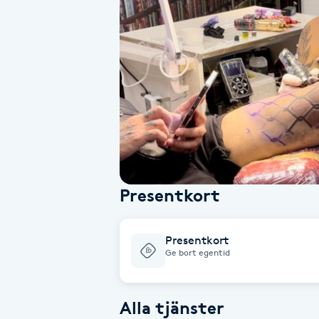
Alternativmedicin
Andningsmassage
Ansiktslyft utan kirurgi
Aromamassage
Ashtanga Yoga
Presentkort
Ayurveda
Presentkort
Ayurvedisk Massage
Ge bort egentid
Ansiktsbehandling djuprengörande
Alla tjänster
B