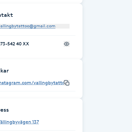
ntakt
073-542 40 XX
kar
instagram.com/vallingbytattoo
ess
ällingbyvägen 137