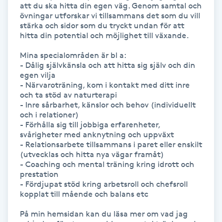
att du ska hitta din egen väg. Genom samtal och 
Föning
övningar utforskar vi tillsammans det som du vill 
stärka och sidor som du tryckt undan för att 
G
hitta din potential och möjlighet till växande.

Gel naglar
Mina specialområden är bl a: 

- Dålig självkänsla och att hitta sig själv och din 
egen vilja

Gelenaglar
- Närvaroträning, kom i kontakt med ditt inre 
och ta stöd av naturterapi

- Inre sårbarhet, känslor och behov (individuellt 
Gellack
och i relationer)

- Förhålla sig till jobbiga erfarenheter, 
Gellack med förstärkning
svårigheter med anknytning och uppväxt

- Relationsarbete tillsammans i paret eller enskilt 
(utvecklas och hitta nya vägar framåt)

Gravidmassage
- Coaching och mental träning kring idrott och 
prestation

- Fördjupat stöd kring arbetsroll och chefsroll 
Gravidyoga
kopplat till mående och balans etc

På min hemsidan kan du läsa mer om vad jag 
Gruppträning