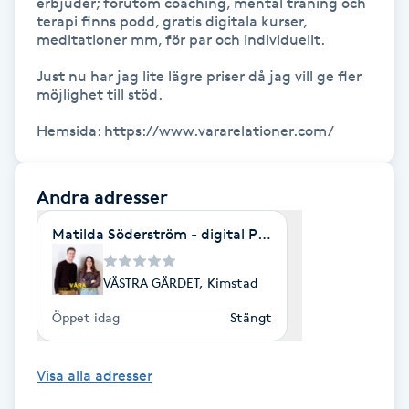
erbjuder; förutom coaching, mental träning och 
terapi finns podd, gratis digitala kurser, 
meditationer mm, för par och individuellt.

Gua Sha-massage
H
Just nu har jag lite lägre priser då jag vill ge fler 
möjlighet till stöd.

Hatha Yoga
Hemsida: https://www.vararelationer.com/
Headspa
Andra adresser
Healing
Matilda Söderström - digital Par & Relationscoach
Herrklippning
VÄSTRA GÄRDET, Kimstad
HIFU
Öppet idag
Stängt
Hollywood Peel
Visa alla adresser