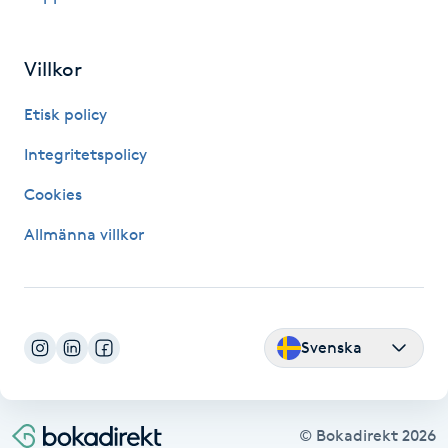
IPL hårborttagning
Villkor
IR-massage
Etisk policy
J
Integritetspolicy
Japansk massage
Cookies
K
Allmänna villkor
K18
Katun fransar
Svenska
Kemisk peeling
Keratinbehandling
© Bokadirekt
2026