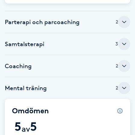
Babylights
Parterapi och parcoaching
2
Balayage
Samtalsterapi
3
Bambumassage
Barber
Coaching
2
Barnklippning
Mental träning
2
BIAB
Omdömen
Blowout
5
5
av
Bottenfärg