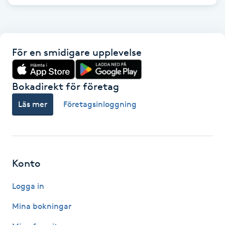
Hot Stone Massage
Hot yoga
För en smidigare upplevelse
Hudföryngring
Bokadirekt för företag
Huduppstramning
Läs mer
Företagsinloggning
Hudvård
Hyaluronsyra
Konto
Hyperhidros
Logga in
Hypnos
Mina bokningar