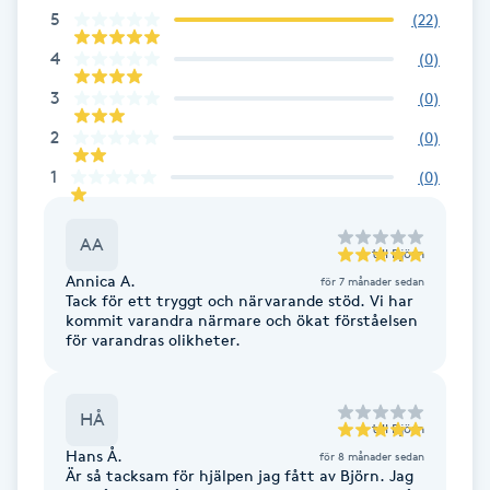
5
(
22
)
Brynformning
4
(
0
)
3
(
0
)
Brynfärgning
2
(
0
)
Brynplockning
1
(
0
)
Bröllopsuppsättning
AA
till
Björn
C
Annica A.
för 7 månader sedan
Tack för ett tryggt och närvarande stöd. Vi har
Celluliter
kommit varandra närmare och ökat förståelsen
för varandras olikheter.
Coachning
HÅ
till
Björn
Color correction
Hans Å.
för 8 månader sedan
Är så tacksam för hjälpen jag fått av Björn. Jag