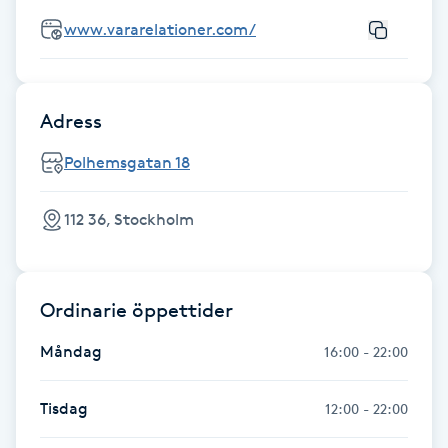
Fotsvamp
www.vararelationer.com/
Fotvård
Adress
Fransar
Polhemsgatan 18
Fransborttagning
112 36, Stockholm
Fransfärgning
Fransförlängning
Ordinarie öppettider
Måndag
16:00 - 22:00
Fransförlängning Megavolym
Tisdag
12:00 - 22:00
Fransförlängning Volym