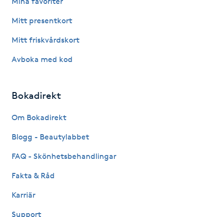
Mina favoriter
Hårborttagning
Mitt presentkort
Hårbottenbehandling
Mitt friskvårdskort
Avboka med kod
Hårförlängning
Hårvård
Bokadirekt
Hälsa
Om Bokadirekt
Blogg - Beautylabbet
Hälsprickor
FAQ - Skönhetsbehandlingar
I
Fakta & Råd
Idrottsmassage
Karriär
IPL
Support