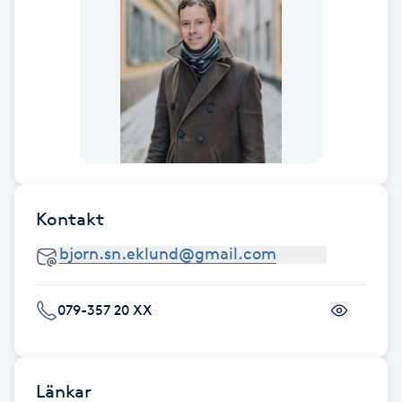
F
Face framing
Faceliftmassage
Fet hårbotten
Kontakt
Fettreducering
Fibromassage
079-357 20 XX
Fillers
Fotmassage
Länkar