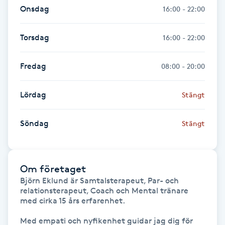
Onsdag
16:00 - 22:00
Fransk manikyr
Torsdag
16:00 - 22:00
Fransrengöring
Fredag
Frekvensterapi
08:00 - 20:00
Friskvård
Lördag
Stängt
Friskvårdsmassage
Söndag
Stängt
Frisör
Om företaget
Funktionsanalys
Björn Eklund är Samtalsterapeut, Par- och 
relationsterapeut, Coach och Mental tränare 
med cirka 15 års erfarenhet. 

Färgning
Med empati och nyfikenhet guidar jag dig för 