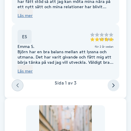
Cryoterapi
har fått stöd så att jag kan möta mina nära på
ett nytt sätt och mina relationer har blivit
D
mycket bättre. Mina bästa rekommendationer.
Läs mer
Damklippning
ES
till
Björn
Dermapen
Emma S.
för 2 år sedan
Björn har en bra balans mellan att lyssna och
utmana. Det har varit givande och fått mig att
Diamantslipning
börja tänka på vad jag vill utveckla. Väldigt bra
E
och proffesionellt bemötande. Rekommenderas
Läs mer
varmt!
Enzympeeling
Sida
1
av
3
Extensions
Extensions borttagning
Eyeliner-tatuering