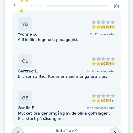
Cryoterapi
1
(
0
)
D
YB
Damklippning
till
Peter
Yvonne B.
för 22 dagar sedan
Alltid lika lugn och pedagogisk
Dermapen
Diamantslipning
GL
till
Peter
E
Gertrud L.
för 4 månader sedan
Bra som alltid. Kommer med många bra tips.
Enzympeeling
GE
Extensions
till
Peter
Gunila E.
för 4 månader sedan
Mycket bra genomgång av de olika golfslagen.
Extensions borttagning
Bra start på säsongen.
Sida
1
av
4
Eyeliner-tatuering