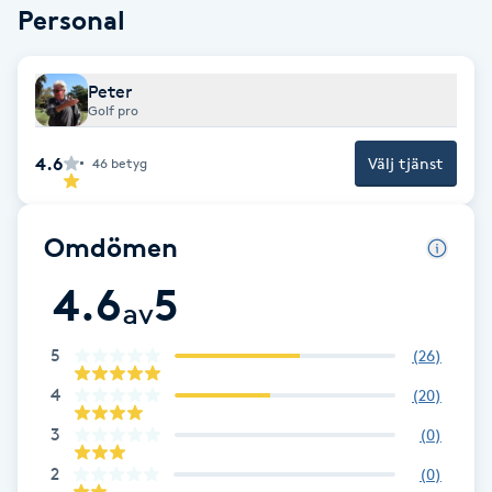
Personal
Brynformning
Peter
Brynfärgning
Golf pro
Brynplockning
4.6
Välj tjänst
46
betyg
Bröllopsuppsättning
Omdömen
C
4.6
5
av
Celluliter
5
(
26
)
Coachning
4
(
20
)
3
Color correction
(
0
)
2
(
0
)