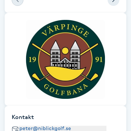
F
Face framing
Faceliftmassage
Fet hårbotten
Fettreducering
Fibromassage
Fillers
Kontakt
Fotmassage