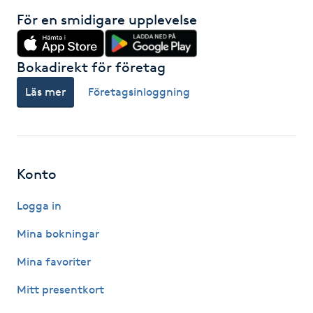
För en smidigare upplevelse
Gua Sha-massage
H
Bokadirekt för företag
Hatha Yoga
Läs mer
Företagsinloggning
Headspa
Healing
Konto
Herrklippning
Logga in
Mina bokningar
HIFU
Mina favoriter
Hollywood Peel
Mitt presentkort