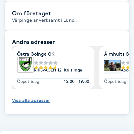
Föning
Om företaget
G
Värpinge är verksamt i Lund .
Gel naglar
Andra adresser
Gelenaglar
Östra Göinge GK
Älmhults GK
Gellack
RIKSVÄGEN 12, Knislinge
Åboda 
Gellack med förstärkning
Öppet idag
15:00 - 19:00
Öppet idag
Gravidmassage
Visa alla adresser
Gravidyoga
Gruppträning