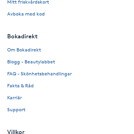
Mitt friskvårdskort
Hot Stone Massage
Avboka med kod
Hot yoga
Bokadirekt
Hudföryngring
Om Bokadirekt
Huduppstramning
Blogg - Beautylabbet
Hudvård
FAQ - Skönhetsbehandlingar
Fakta & Råd
Hyaluronsyra
Karriär
Hyperhidros
Support
Hypnos
Villkor