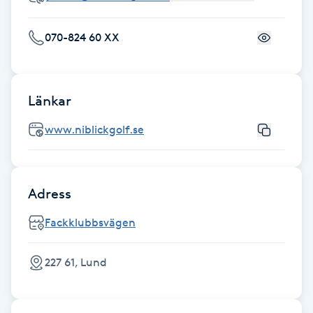
Fotsvamp
070-824 60 XX
Fotvård
Fransar
Länkar
www.niblickgolf.se
Fransborttagning
Fransfärgning
Adress
Fransförlängning
Fackklubbsvägen
Fransförlängning Megavolym
227 61, Lund
Fransförlängning Volym