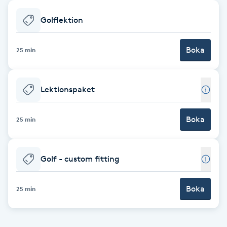
Babylights
Golflektion
Balayage
Boka
25 min
Bambumassage
Lektionspaket
Barber
Boka
25 min
Barnklippning
Golf - custom fitting
BIAB
Blowout
Boka
25 min
Bottenfärg