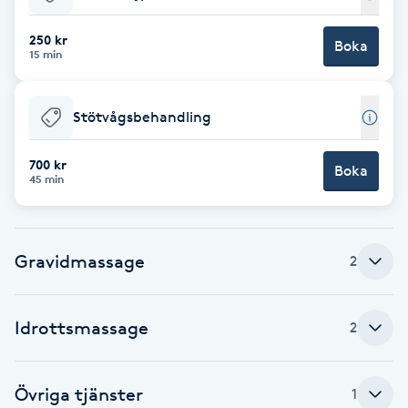
Babylights
250 kr
Boka
15 min
Balayage
Stötvågsbehandling
Bambumassage
700 kr
Boka
45 min
Barber
Barnklippning
Gravidmassage
2
BIAB
Idrottsmassage
2
Blowout
Bottenfärg
Övriga tjänster
1