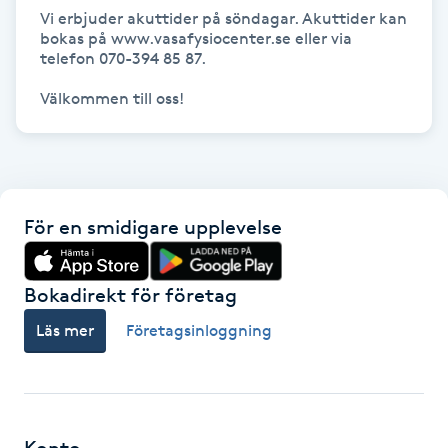
Vi erbjuder akuttider på söndagar. Akuttider kan 
bokas på www.vasafysiocenter.se eller via 
Gua Sha-massage
telefon 070-394 85 87.

H
Välkommen till oss!
Hatha Yoga
Headspa
För en smidigare upplevelse
Healing
Herrklippning
Bokadirekt för företag
Läs mer
Företagsinloggning
HIFU
Hollywood Peel
Konto