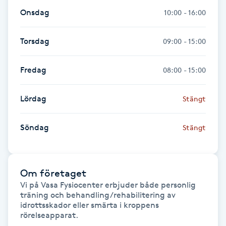
Föning
Onsdag
10:00 - 16:00
G
Torsdag
09:00 - 15:00
Gel naglar
Fredag
08:00 - 15:00
Gelenaglar
Lördag
Stängt
Gellack
Söndag
Stängt
Gellack med förstärkning
Gravidmassage
Om företaget
Vi på Vasa Fysiocenter erbjuder både personlig 
Gravidyoga
träning och behandling/rehabilitering av 
idrottsskador eller smärta i kroppens 
rörelseapparat. 

Gruppträning