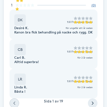
1
(
0
)
F
Face framing
DK
till
Francesco Pisani
Desiré K.
för ungefär ett år sedan
Faceliftmassage
Kanon bra fick behandling på nacke och rygg. DK
Fet hårbotten
CB
till
Francesco Pisani
Carl B.
för 2 år sedan
Fettreducering
Alltid superbra!
Fibromassage
LR
till
Francesco Pisani
Fillers
Linda R.
för 2 år sedan
Bästa !
Fotmassage
Sida
1
av
19