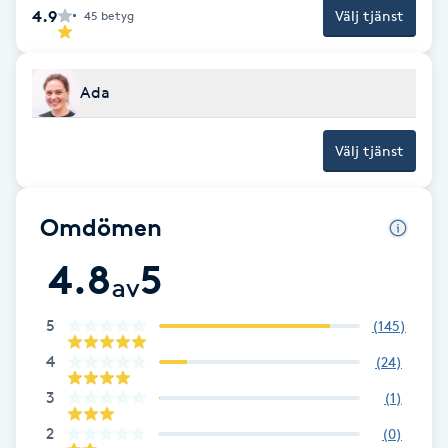
Cryoterapi
4.9
Välj tjänst
45
betyg
D
Damklippning
Ada
Dermapen
Välj tjänst
Diamantslipning
Omdömen
E
4.8
5
Enzympeeling
av
5
(
145
)
Extensions
4
(
24
)
Extensions borttagning
3
(
1
)
2
(
0
)
Eyeliner-tatuering