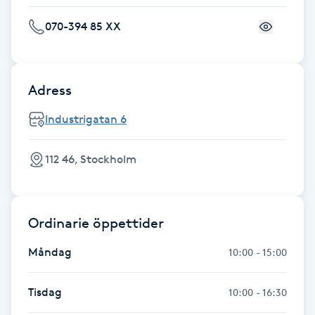
Fransk manikyr
070-394 85 XX
Fransrengöring
Adress
Frekvensterapi
Industrigatan 6
Friskvård
112 46, Stockholm
Friskvårdsmassage
Frisör
Ordinarie öppettider
Funktionsanalys
Måndag
10:00 - 15:00
Färgning
Tisdag
10:00 - 16:30