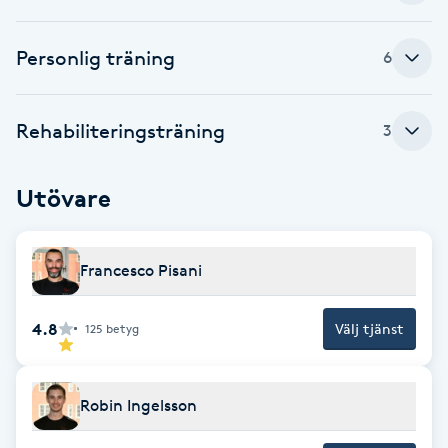
Brynformning
Personlig träning
6
Brynfärgning
Rehabiliteringsträning
3
Brynplockning
Utövare
Bröllopsuppsättning
C
Francesco Pisani
Celluliter
4.8
Välj tjänst
125
betyg
Coachning
Color correction
Robin Ingelsson