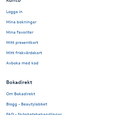
Hot Stone Massage
Logga in
Hot yoga
Mina bokningar
Hudföryngring
Mina favoriter
Mitt presentkort
Huduppstramning
Mitt friskvårdskort
Hudvård
Avboka med kod
Hyaluronsyra
Bokadirekt
Hyperhidros
Om Bokadirekt
Hypnos
Blogg - Beautylabbet
FAQ - Skönhetsbehandlingar