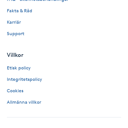
Hårborttagning
Fakta & Råd
Hårbottenbehandling
Karriär
Support
Hårförlängning
Hårvård
Villkor
Hälsa
Etisk policy
Integritetspolicy
Hälsprickor
Cookies
I
Allmänna villkor
Idrottsmassage
IPL