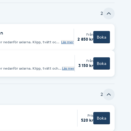
2
an
Från
Boka
2 850 kr
r nedanför axlarna. Klipp, tvätt och
Läs mer
ngar är från priser.
Från
Boka
3 150 kr
r nedanför axlarna. Klipp, tvätt och
Läs mer
ngar är från priser.
2
Pris
Boka
520 kr