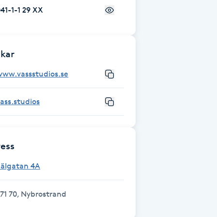
41-1-1 29 XX
kar
www.vassstudios.se
ass.studios
ess
Sälgatan 4A
71 70, Nybrostrand