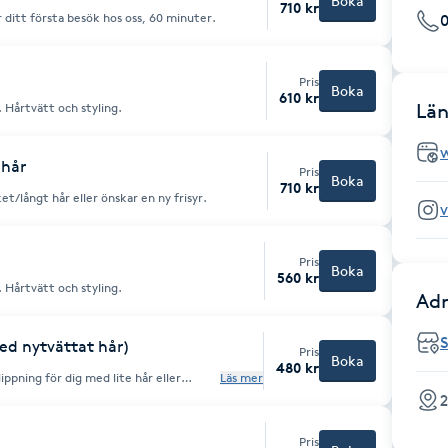
Boka
710 kr
ditt första besök hos oss, 60 minuter.
0
Pris
Boka
610 kr
Län
 Hårtvätt och styling.
 hår
Pris
Boka
710 kr
/långt hår eller önskar en ny frisyr.
v
Pris
Boka
560 kr
 Hårtvätt och styling.
Adr
ed nytvättat hår)
Pris
Boka
480 kr
pning för dig med lite hår eller
Läs mer
nering, 30 minuter.
2
Pris