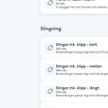
Cryoterapi
15 min
Vi snyggar till runt öronen och nacken
D
Damklippning
Slingning
Dermapen
Slingor ink. klipp - kort
150 min
Diamantslipning
Behandlingen passar dig med kort frisy
Klipp, tvätt och stylin
E
Slingor ink. klipp - mellan
Enzympeeling
180 min
Behandlingen passar dig med hårlängder till axlarna. Inkl
styling. Alla Färg & Sling behandlingar
Extensions
Slingor ink. klipp - långt
210 min
Extensions borttagning
Behandlingen passar dig med hårlängder
tvätt & styling. Alla Färg & Slin