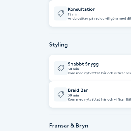
Fransk manikyr
Konsultation
15 min
Är du osäker på vad du vill göra med di
hår? Boka gärna in en konsultation på 15 min gratis. Konsul
Fransrengöring
behandlingarna Klippning, Slingning, Fä
Frekvensterapi
Styling
Friskvård
Snabbt Snygg
30 min
Friskvårdsmassage
Frisör
Braid Bar
30 min
Kom med nytvättat hår och vi fixar flä
just denna dag/kväll/Fest!
Funktionsanalys
Färgning
Fransar & Bryn