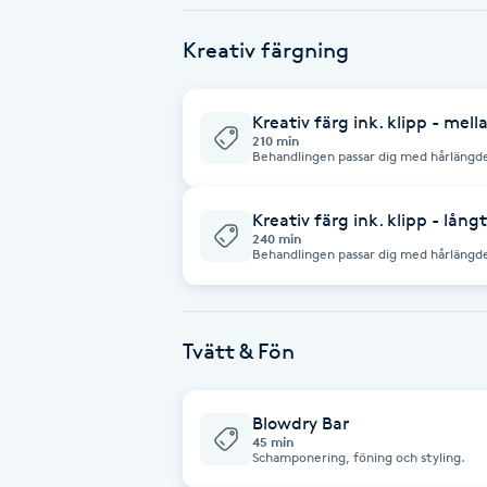
Fotsvamp
Kreativ färgning
Fotvård
Kreativ färg ink. klipp - mell
210 min
Fransar
Behandlingen passar dig med hårlängde
styling. Alla Färg- och Sling behandli
Fransborttagning
Kreativ färg ink. klipp - långt
240 min
Behandlingen passar dig med hårlängde
styling. Alla Färg- och Sling behandli
Fransfärgning
Fransförlängning
Tvätt & Fön
Fransförlängning Megavolym
Blowdry Bar
45 min
Fransförlängning Volym
Schamponering, föning och styling.