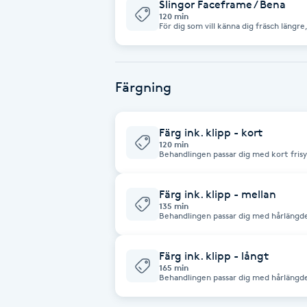
Eyeliner-tatuering
Slingor Faceframe / Bena
120 min
F
För dig som vill känna dig fräsch längre,
benan. Max 15 slingpaket. Tvätt och lät
nyansering ingår ej. Om det önskas ti
Face framing
Färgning
Faceliftmassage
Färg ink. klipp - kort
Fet hårbotten
120 min
Behandlingen passar dig med kort frisy
Klipp, tvätt och stylin
Fettreducering
Färg ink. klipp - mellan
135 min
Fibromassage
Behandlingen passar dig med hårlängder 
Alla Färg- och Sling behandlingar är frå
Fillers
Färg ink. klipp - långt
165 min
Behandlingen passar dig med hårlängde
Fotmassage
styling. Alla Färg- och Sling behandli