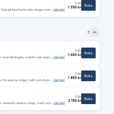
Från
Boka
1 350 kr
 fylla på faceframe eller slingor över
Läs mer
tare styling ingår. OBS klipp &
llkommer en kostnad.
3
Från
Boka
1 650 kr
r med hårlängder ovanför käk linjen.
Läs mer
g. Alla Färg- och Sling behandlingar är från priser.
Från
Boka
1 850 kr
till axlarna. Klipp, tvätt och styling.
Läs mer
n priser.
Från
Boka
2 150 kr
r nedanför axlarna. Klipp, tvätt och
Läs mer
ngar är från priser.