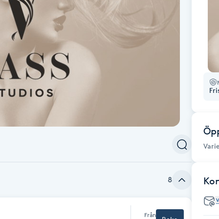
Fr
Öpp
Vari
8
Ko
Från