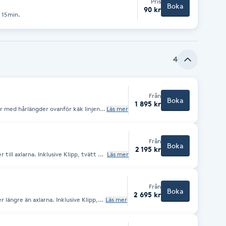
Pris
Boka
90 kr
, 15min.
4
Från
Boka
1 895 kr
r med hårlängder ovanför käk linjen.
Läs mer
g. Alla Färg- och Sling behandlingar är från priser.
Från
Boka
2 195 kr
usive Klipp, tvätt &
Läs mer
 är från priser.
Från
Boka
2 695 kr
 längre än axlarna. Inklusive Klipp,
Läs mer
g behandlingar är från priser.