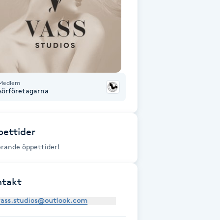
Medlem
isörföretagarna
ettider
erande öppettider!
ntakt