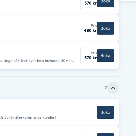
Boka
370 kr
Pris
Boka
480 kr
Pris
Boka
370 kr
 längd på håret över hela huvudet. 30 min.
2
Boka
dsfritt för återkommande kunder!