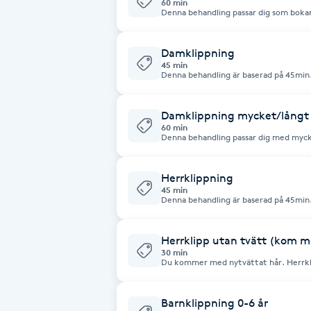
60 min
Denna behandling passar dig som bokar 
Babylights
Damklippning
45 min
Balayage
Denna behandling är baserad på 45min.
Bambumassage
Damklippning mycket/långt
60 min
Denna behandling passar dig med mycket
Barber
Herrklippning
Barnklippning
45 min
Denna behandling är baserad på 45min.
BIAB
Herrklipp utan tvätt (kom m
30 min
Du kommer med nytvättat hår. Herrklip
Blowout
återkommande inom 7v. Utan schampo
Bottenfärg
Barnklippning 0-6 år