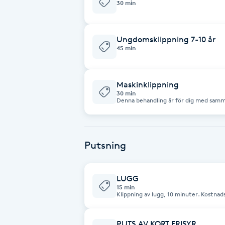
30 min
Brynformning
Ungdomsklippning 7-10 år
45 min
Brynfärgning
Brynplockning
Maskinklippning
30 min
Denna behandling är för dig med samma
Bröllopsuppsättning
C
Putsning
Celluliter
Coachning
LUGG
15 min
Klippning av lugg, 10 minuter. Kostna
Color correction
PUTS AV KORT FRISYR