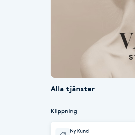
Alternativmedicin
Andningsmassage
Ansiktslyft utan kirurgi
Aromamassage
Ashtanga Yoga
Alla tjänster
Ayurveda
Ayurvedisk Massage
Klippning
Ansiktsbehandling djuprengörande
Ny Kund
B