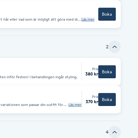
Boka
tt hår eller vad som är möjligt att göra med ditt
Läs mer
tationen fungerar för
rgning, Hairtalk.
2
Pris
Boka
380 kr
Kom med nytvättat hår och vi fixar resten inför festen! I behandlingen ingår styling.
Pris
Boka
370 kr
tvariationen som passar din outfit för
Läs mer
4