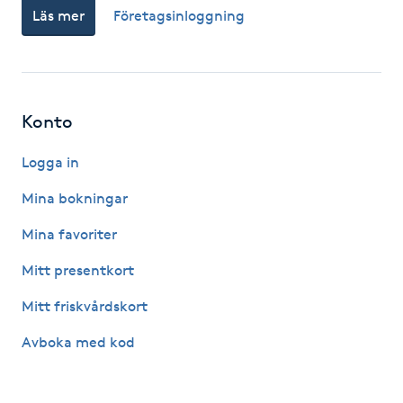
Läs mer
Företagsinloggning
M
Makeup
Manikyr & Pedikyr
Konto
Logga in
Massage
Mina bokningar
Medial vägledning
Mina favoriter
Medicinsk massage
Mitt presentkort
Mitt friskvårdskort
Meditation
Avboka med kod
Medium