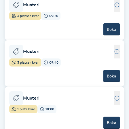
Musteri
Föning
G
3 platser kvar
09:20
Gel naglar
Boka
Gelenaglar
Musteri
Gellack
3 platser kvar
09:40
Boka
Gellack med förstärkning
Gravidmassage
Musteri
Gravidyoga
1 plats kvar
10:00
Boka
Gruppträning