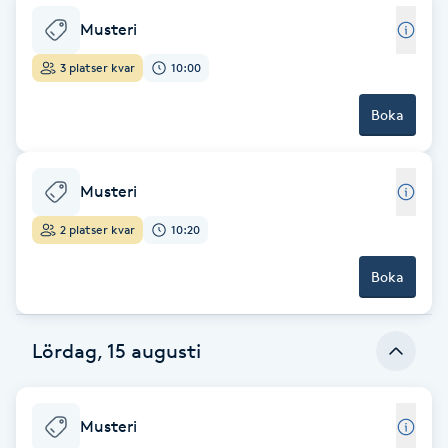
Fotsvamp
Musteri
3 platser kvar
10:00
Fotvård
Boka
Fransar
Fransborttagning
Musteri
2 platser kvar
10:20
Fransfärgning
Boka
Fransförlängning
Lördag, 15 augusti
Fransförlängning Megavolym
Fransförlängning Volym
Musteri