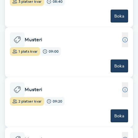
3 platser kvar
08:40
Babylights
Boka
Balayage
Musteri
Bambumassage
1 plats kvar
09:00
Barber
Boka
Barnklippning
Musteri
BIAB
2 platser kvar
09:20
Blowout
Boka
Bottenfärg