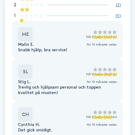
2
(
2
)
IPL hårborttagning
1
(
5
)
IR-massage
ME
till
Vassbo Musteri
J
Malin E.
för 10 månader sedan
Snabb hjälp, bra service!
Japansk massage
K
SL
till
Vassbo Musteri
K18
Stig L.
för 10 månader sedan
Trevlig och hjälpsam personal och toppen
kvalitet på musten!
Katun fransar
Kemisk peeling
CH
till
Vassbo Musteri
Cynthia H.
för 10 månader sedan
Keratinbehandling
Det gick smidigt.