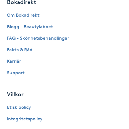
Bokadirekt
Megavolymfransar
Om Bokadirekt
Melasma
Blogg - Beautylabbet
Mesoterapi
FAQ - Skönhetsbehandlingar
Fakta & Råd
MicroPen
Karriär
Microshading
Support
Mixfransar
Villkor
N
Etisk policy
Nagelförlängning
Integritetspolicy
Nagelförlängning akryl