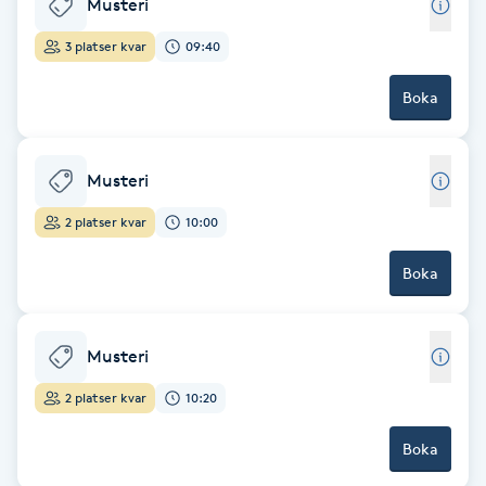
Musteri
Brynformning
3 platser kvar
09:40
Boka
Brynfärgning
Brynplockning
Musteri
Bröllopsuppsättning
2 platser kvar
10:00
C
Boka
Celluliter
Musteri
Coachning
2 platser kvar
10:20
Color correction
Boka