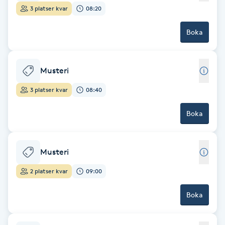
3 platser kvar
08:20
Fransk manikyr
Boka
Fransrengöring
Frekvensterapi
Musteri
3 platser kvar
08:40
Friskvård
Boka
Friskvårdsmassage
Frisör
Musteri
2 platser kvar
09:00
Funktionsanalys
Boka
Färgning