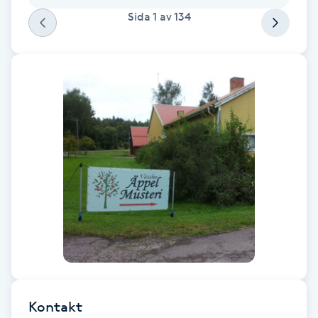
Sida
1
av
134
Kinesiologi
Kinesisk medicin
Kiropraktik
Klangmassage
Klippning
Klippning & Slingor
Klippning ungdom
Koppningsmassage
Kontakt