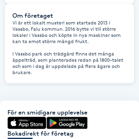
Om företaget
LED-ljusterapi
Vi är ett lokalt musteri som startade 2013 i 
Vassbo, Falu kommun. 2016 bytte vi till större 
Liktornar
lokaler i Vassbo och köpte in nya maskiner som 
kan ta emot större mängd frukt.

LPG
I Vassbo park och trädgård finns det många 
äppelträd, som planterades redan på 1800-talet 
och som i dag är uppdelade på flera ägare och 
LPG-behandling
brukare.
LPG-massage
Luggklippning
För en smidigare upplevelse
Lymfmassage
Bokadirekt för företag
Läpptatuering