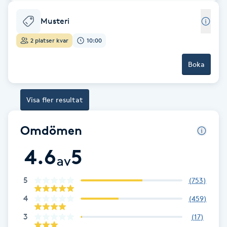
Hårborttagning
Musteri
Hårbottenbehandling
2 platser kvar
10:00
Hårförlängning
Boka
Hårvård
Visa fler resultat
Hälsa
Omdömen
Hälsprickor
4.6
5
av
I
5
(
753
)
Idrottsmassage
4
(
459
)
3
IPL
(
17
)