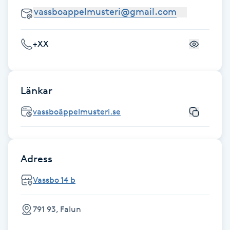
Kosmetisk tatuering
Kostrådgivning
+XX
Kroppsinpackning
Länkar
Kroppspeeling
vassboäppelmusteri.se
Käkledsbehandling
Adress
Kärlbehandling
L
Vassbo 14 b
Laserbehandling
791 93, Falun
Lashlift Keratin