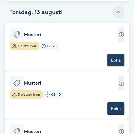
Cryoterapi
D
Torsdag, 13 augusti
Damklippning
Musteri
Dermapen
1 plats kvar
08:20
Diamantslipning
Boka
E
Enzympeeling
Musteri
3 platser kvar
08:40
Extensions
Boka
Extensions borttagning
Musteri
Eyeliner-tatuering