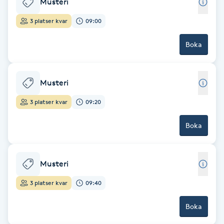
Musteri
Hot Stone Massage
3 platser kvar
09:00
Hot yoga
Boka
Hudföryngring
Musteri
Huduppstramning
3 platser kvar
09:20
Hudvård
Boka
Hyaluronsyra
Musteri
Hyperhidros
3 platser kvar
09:40
Hypnos
Boka