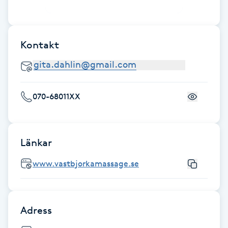
Fotsvamp
Fotvård
Kontakt
Fransar
Fransborttagning
070-68011XX
Fransfärgning
Länkar
Fransförlängning
www.vastbjorkamassage.se
Fransförlängning Megavolym
Adress
Fransförlängning Volym