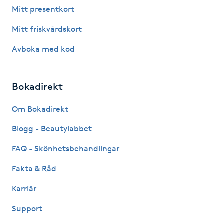
Mitt presentkort
Gua Sha-massage
Mitt friskvårdskort
H
Avboka med kod
Hatha Yoga
Bokadirekt
Headspa
Om Bokadirekt
Healing
Blogg - Beautylabbet
Herrklippning
FAQ - Skönhetsbehandlingar
Fakta & Råd
HIFU
Karriär
Hollywood Peel
Support