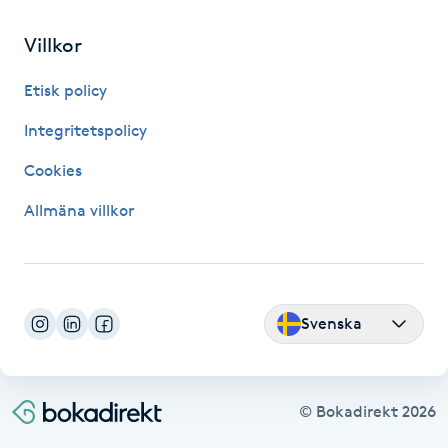
Hot Stone Massage
Villkor
Hot yoga
Etisk policy
Hudföryngring
Integritetspolicy
Cookies
Huduppstramning
Allmäna villkor
Hudvård
Hyaluronsyra
Svenska
Hyperhidros
Hypnos
© Bokadirekt
2026