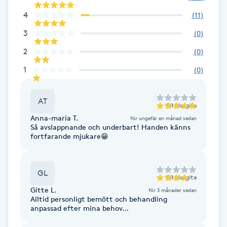
Cryoterapi
4
(
11
)
D
3
(
0
)
Damklippning
2
(
0
)
1
(
0
)
Dermapen
Diamantslipning
AT
till
Margita
E
Anna-maria T.
för ungefär en månad sedan
Så avslappnande och underbart! Handen känns
fortfarande mjukare😁
Enzympeeling
Extensions
GL
till
Margita
Gitte L.
för 3 månader sedan
Extensions borttagning
Alltid personligt bemött och behandling
anpassad efter mina behov…
Eyeliner-tatuering