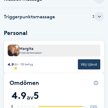
Brynformning
Triggerpunktsmassage
3
Brynfärgning
Personal
Brynplockning
Margita
Bröllopsuppsättning
Friskvårdsmassör
C
4.9
Välj tjänst
133
betyg
Celluliter
Omdömen
Coachning
4.9
5
av
Color correction
5
(
122
)