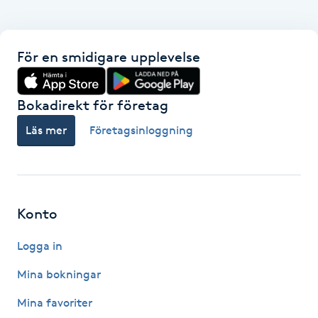
Föning
G
För en smidigare upplevelse
Gel naglar
Bokadirekt för företag
Gelenaglar
Läs mer
Företagsinloggning
Gellack
Gellack med förstärkning
Konto
Gravidmassage
Logga in
Gravidyoga
Mina bokningar
Mina favoriter
Gruppträning