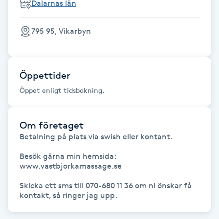
Dalarnas län
Fransk manikyr
795 95, Vikarbyn
Fransrengöring
Frekvensterapi
Öppettider
Öppet enligt tidsbokning.
Friskvård
Friskvårdsmassage
Om företaget
Betalning på plats via swish eller kontant.

Frisör
Besök gärna min hemsida:

www.vastbjorkamassage.se

Funktionsanalys
Skicka ett sms till 070-680 11 36 om ni önskar få 
kontakt, så ringer jag upp.
Färgning