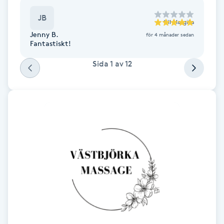
F
JB
till
Margita
Jenny B.
för 4 månader sedan
Face framing
Fantastiskt!
Sida
1
av
12
Faceliftmassage
Fet hårbotten
Fettreducering
Fibromassage
Fillers
Fotmassage