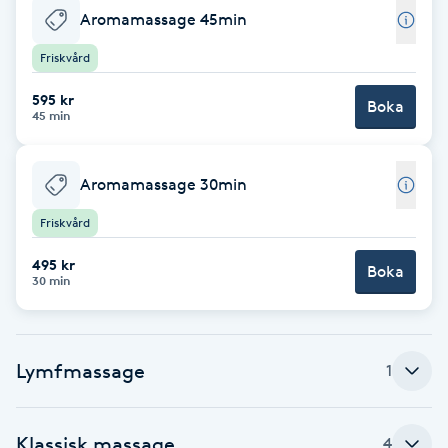
Aromamassage 45min
Babylights
Friskvård
Balayage
595 kr
Boka
45 min
Bambumassage
Aromamassage 30min
Barber
Friskvård
Barnklippning
495 kr
Boka
30 min
BIAB
Lymfmassage
1
Blowout
Bottenfärg
Klassisk massage
4