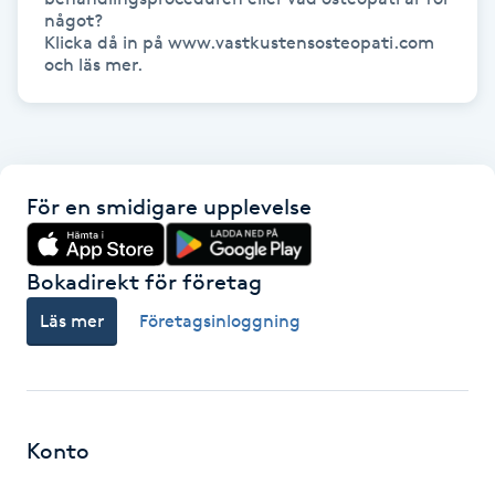
något? 

Klicka då in på www.vastkustensosteopati.com 
Gua Sha-massage
och läs mer. 
H
Hatha Yoga
Headspa
För en smidigare upplevelse
Healing
Bokadirekt för företag
Läs mer
Företagsinloggning
Herrklippning
HIFU
Hollywood Peel
Konto