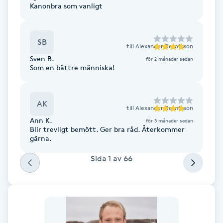
Cryoterapi
Kanonbra som vanligt
D
Damklippning
SB
till
Alexander Berntsson
Sven B.
för 2 månader sedan
Som en bättre människa!
Dermapen
Diamantslipning
AK
till
Alexander Berntsson
E
Ann K.
för 3 månader sedan
Blir trevligt bemött. Ger bra råd. Återkommer
Enzympeeling
gärna.
Sida
1
av
66
Extensions
Extensions borttagning
Eyeliner-tatuering