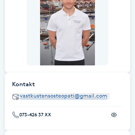
F
Face framing
Faceliftmassage
Fet hårbotten
Fettreducering
Kontakt
Fibromassage
Fillers
073-426 37 XX
Fotmassage