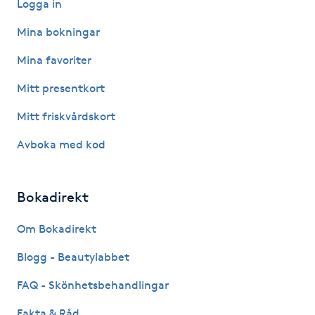
Logga in
Hot Stone Massage
Mina bokningar
Hot yoga
Mina favoriter
Hudföryngring
Mitt presentkort
Mitt friskvårdskort
Huduppstramning
Avboka med kod
Hudvård
Bokadirekt
Hyaluronsyra
Om Bokadirekt
Hyperhidros
Blogg - Beautylabbet
Hypnos
FAQ - Skönhetsbehandlingar
Fakta & Råd