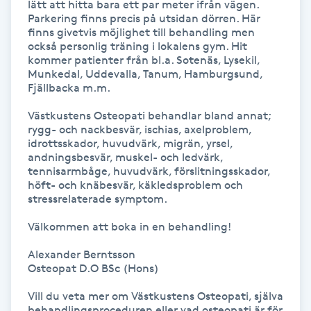
lätt att hitta bara ett par meter ifrån vägen. 
Föning
Parkering finns precis på utsidan dörren. Här 
finns givetvis möjlighet till behandling men 
G
också personlig träning i lokalens gym. Hit 
kommer patienter från bl.a. Sotenäs, Lysekil, 
Gel naglar
Munkedal, Uddevalla, Tanum, Hamburgsund, 
Fjällbacka m.m.

Gelenaglar
Västkustens Osteopati behandlar bland annat; 
rygg- och nackbesvär, ischias, axelproblem, 
idrottsskador, huvudvärk, migrän, yrsel, 
Gellack
andningsbesvär, muskel- och ledvärk, 
tennisarmbåge, huvudvärk, förslitningsskador, 
höft- och knäbesvär, käkledsproblem och 
Gellack med förstärkning
stressrelaterade symptom.

Gravidmassage
Välkommen att boka in en behandling!

Alexander Berntsson

Gravidyoga
Osteopat D.O BSc (Hons)

Vill du veta mer om Västkustens Osteopati, själva 
Gruppträning
behandlingsproceduren eller vad osteopati är för 