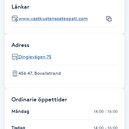
Fotsvamp
Länkar
www.vastkustensosteopati.com
Fotvård
Fransar
Adress
Fransborttagning
Dinglevägen 75
Fransfärgning
456 47, Bovallstrand
Fransförlängning
Ordinarie öppettider
Fransförlängning Megavolym
Måndag
14:00 - 16:00
Fransförlängning Volym
Tisdag
14:00 - 16:00