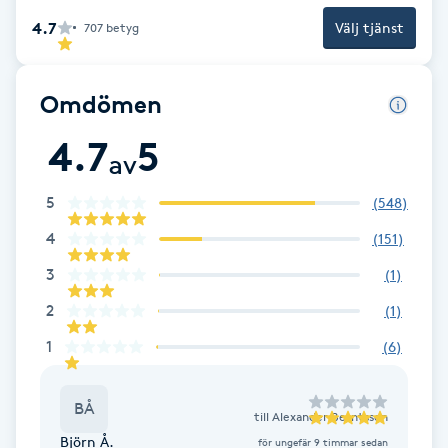
4.7
Välj tjänst
707
betyg
Brynformning
Brynfärgning
Omdömen
4.7
5
Brynplockning
av
5
(
548
)
Bröllopsuppsättning
C
4
(
151
)
3
(
1
)
Celluliter
2
(
1
)
Coachning
1
(
6
)
Color correction
BÅ
till
Alexander Berntsson
Björn Å.
för ungefär 9 timmar sedan