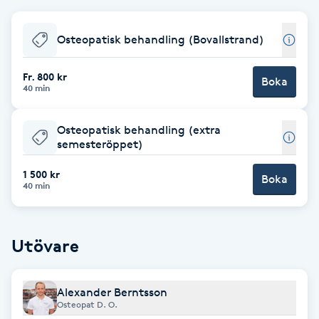
Babylights
Osteopatisk behandling (Bovallstrand)
Balayage
Fr. 800 kr
Boka
40 min
Bambumassage
Osteopatisk behandling (extra
semesteröppet)
Barber
1 500 kr
Boka
Barnklippning
40 min
BIAB
Utövare
Blowout
Alexander Berntsson
Bottenfärg
Osteopat D. O.