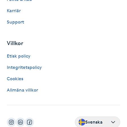
Hårborttagning
Karriär
Hårbottenbehandling
Support
Hårförlängning
Villkor
Hårvård
Etisk policy
Hälsa
Integritetspolicy
Cookies
Hälsprickor
Allmäna villkor
I
Idrottsmassage
IPL
Svenska