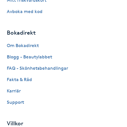
Mitt friskvårdskort
Kosmetisk tatuering
Avboka med kod
Kostrådgivning
Bokadirekt
Kroppsinpackning
Om Bokadirekt
Kroppspeeling
Blogg - Beautylabbet
FAQ - Skönhetsbehandlingar
Käkledsbehandling
Fakta & Råd
Kärlbehandling
Karriär
L
Support
Laserbehandling
Villkor
Lashlift Keratin