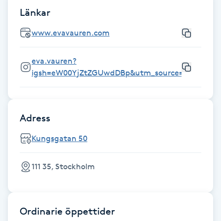
Länkar
Gua Sha-massage
www.evavauren.com
H
eva.vauren?
Hatha Yoga
igsh=eW00YjZtZGUwdDBp&utm_source=qr
Headspa
Healing
Adress
Kungsgatan 50
Herrklippning
111 35, Stockholm
HIFU
Hollywood Peel
Ordinarie öppettider