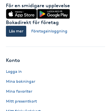
För en smidigare upplevelse
Kinesiologi
Kinesisk medicin
Bokadirekt för företag
Läs mer
Företagsinloggning
Kiropraktik
Klangmassage
Konto
Klippning
Logga in
Klippning & Slingor
Mina bokningar
Klippning ungdom
Mina favoriter
Mitt presentkort
Koppningsmassage