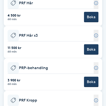
Cryoterapi
PRF Hår
D
4 500 kr
Boka
60 min
Damklippning
Dermapen
PRF Hår x3
Diamantslipning
11 500 kr
Boka
60 min
E
Enzympeeling
PRP-behandling
Extensions
3 900 kr
Boka
60 min
Extensions borttagning
PRF Kropp
Eyeliner-tatuering