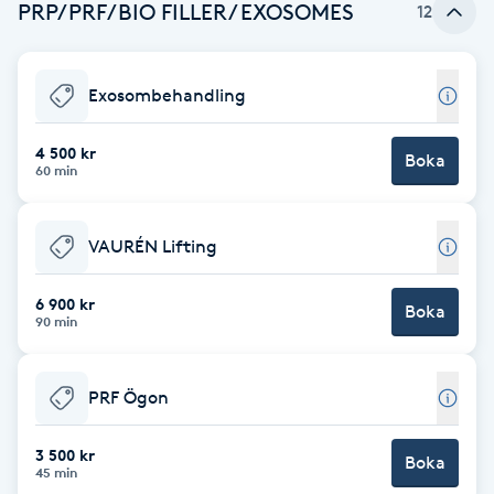
PRP/PRF/BIO FILLER/ EXOSOMES
12
Babylights
Exosombehandling
Balayage
4 500 kr
Boka
Bambumassage
60 min
Barber
VAURÉN Lifting
Barnklippning
6 900 kr
Boka
90 min
BIAB
PRF Ögon
Blowout
3 500 kr
Boka
Bottenfärg
45 min