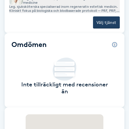
medicine
Fransk manikyr
Leg. sjuksköterska specialiserad inom regenerativ estetisk medicin.
Kliniskt fokus på biologiska och blodbaserade protokoll — PRF, PRP,
Neotherapy och medicinsk LED-fototerapi med Dermalux Tri-Wave
MD. Även specialiserad inom GLP-1 ansiktsbehandling för patienter
Fransrengöring
Välj tjänst
som genomgår viktnedgångsbehandling och upplever förändrad
hudkvalitet, volymförlust och accelererat åldrande. Varje protokoll
individanpassas efter din hudbiologi, cellulära respons och
behandlingsmål. Ingen standardisering. Klinisk precision i varje steg.
Frekvensterapi
Omdömen
Friskvård
Friskvårdsmassage
Inte tillräckligt med recensioner
Frisör
än
Funktionsanalys
Färgning