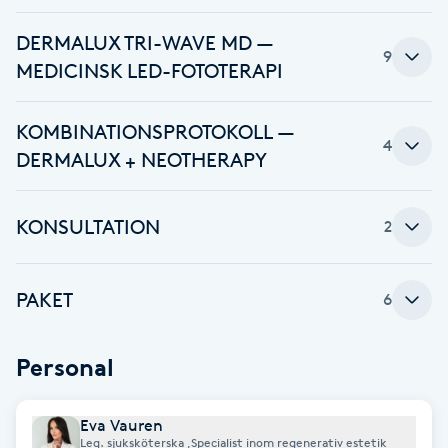
Fotsvamp
DERMALUX TRI-WAVE MD —
9
MEDICINSK LED-FOTOTERAPI
Fotvård
KOMBINATIONSPROTOKOLL —
Fransar
4
DERMALUX + NEOTHERAPY
Fransborttagning
KONSULTATION
2
Fransfärgning
PAKET
6
Fransförlängning
Fransförlängning Megavolym
Personal
Fransförlängning Volym
Eva Vauren
Leg. sjuksköterska ,Specialist inom regenerativ estetik