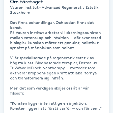
Om företaget
Hårborttagning
Vauren Institut – Advanced Regenerativ Estetik 
Stockholm

Hårbottenbehandling
Det finns behandlingar. Och sedan finns det 
konst.

Hårförlängning
På Vauren Institut arbetar vi i skärningspunkten 
mellan vetenskap och intuition — där avancerad 
biologisk kunskap möter ett genuint, holistiskt 
Hårvård
synsätt på människan som helhet.

Vi är specialiserade på regenerativ estetik av 
Hälsa
högsta klass. Blodbaserade terapier, Dermalux 
Tri-Wave MD och Neotherapy — metoder som 
aktiverar kroppens egen kraft att läka, förnya 
Hälsprickor
och transformera sig inifrån.

I
Men det som verkligen skiljer oss åt är vår 
filosofi:

Idrottsmassage
"Konsten ligger inte i att ge en injektion. 
IPL
Konsten ligger i att förstå varför — och för vem."
