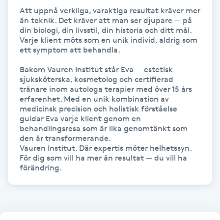
Att uppnå verkliga, varaktiga resultat kräver mer 
IPL hårborttagning
än teknik. Det kräver att man ser djupare — på 
din biologi, din livsstil, din historia och ditt mål. 
Varje klient möts som en unik individ, aldrig som 
IR-massage
ett symptom att behandla.

J
Bakom Vauren Institut står Eva — estetisk 
sjuksköterska, kosmetolog och certifierad 
Japansk massage
tränare inom autologa terapier med över 15 års 
erfarenhet. Med en unik kombination av 
K
medicinsk precision och holistisk förståelse 
guidar Eva varje klient genom en 
K18
behandlingsresa som är lika genomtänkt som 
den är transformerande.

Vauren Institut. Där expertis möter helhetssyn.

Katun fransar
För dig som vill ha mer än resultat — du vill ha 
förändring.
Kemisk peeling
Keratinbehandling