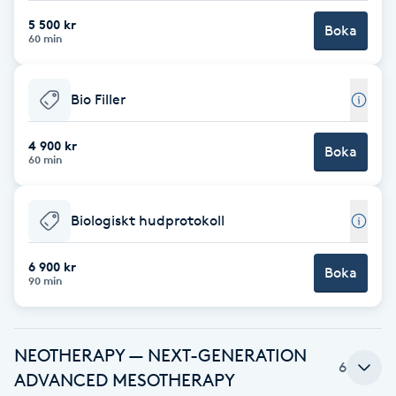
F
5 500 kr
Boka
60 min
Face framing
Bio Filler
Faceliftmassage
4 900 kr
Boka
60 min
Fet hårbotten
Fettreducering
Biologiskt hudprotokoll
Fibromassage
6 900 kr
Boka
90 min
Fillers
NEOTHERAPY — NEXT-GENERATION
Fotmassage
6
ADVANCED MESOTHERAPY