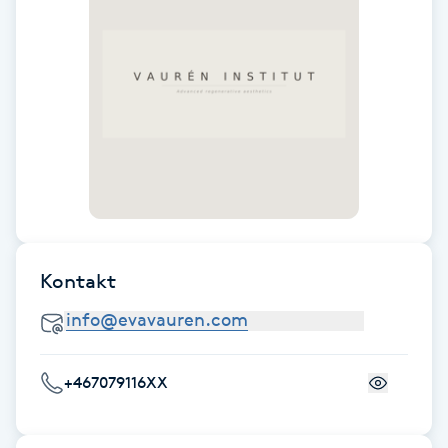
Föning
G
Gel naglar
Gelenaglar
Gellack
Gellack med förstärkning
Kontakt
Gravidmassage
Gravidyoga
+467079116XX
Gruppträning