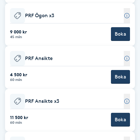
Brynformning
PRF Ögon x3
Brynfärgning
9 000 kr
Boka
45 min
Brynplockning
PRF Ansikte
Bröllopsuppsättning
C
4 500 kr
Boka
60 min
Celluliter
PRF Ansikte x3
Coachning
11 500 kr
Boka
60 min
Color correction