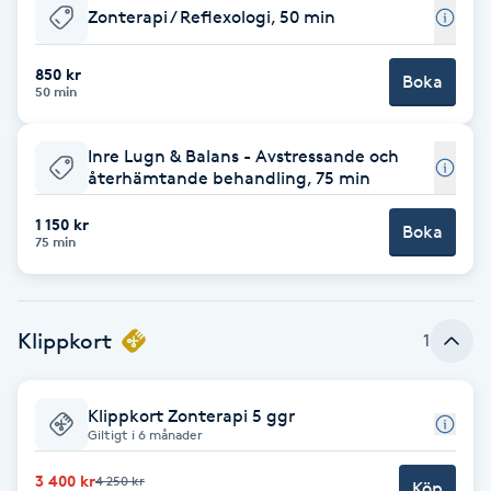
Zonterapi / Reflexologi, 50 min
Babylights
850 kr
Boka
50 min
Balayage
Inre Lugn & Balans - Avstressande och
Bambumassage
återhämtande behandling, 75 min
Barber
1 150 kr
Boka
75 min
Barnklippning
Klippkort
1
BIAB
Blowout
Klippkort Zonterapi 5 ggr
Giltigt i 6 månader
Bottenfärg
3 400 kr
4 250 kr
Köp