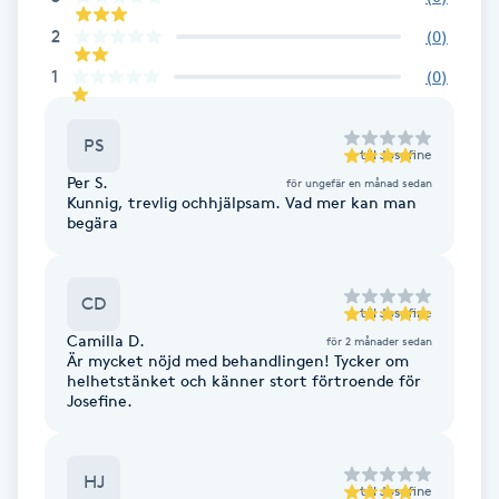
Cryoterapi
2
(
0
)
D
1
(
0
)
Damklippning
PS
Dermapen
till
Josefine
Per S.
för ungefär en månad sedan
Kunnig, trevlig ochhjälpsam. Vad mer kan man
Diamantslipning
begära
E
CD
Enzympeeling
till
Josefine
Camilla D.
för 2 månader sedan
Är mycket nöjd med behandlingen! Tycker om
Extensions
helhetstänket och känner stort förtroende för
Josefine.
Extensions borttagning
HJ
till
Josefine
Eyeliner-tatuering