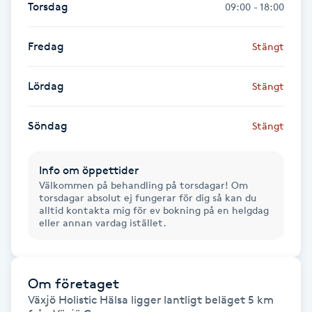
Torsdag
09:00 - 18:00
Föning
G
Fredag
Stängt
Gel naglar
Lördag
Stängt
Gelenaglar
Söndag
Stängt
Gellack
Info om öppettider
Välkommen på behandling på torsdagar! Om
Gellack med förstärkning
torsdagar absolut ej fungerar för dig så kan du
alltid kontakta mig för ev bokning på en helgdag
eller annan vardag istället.
Gravidmassage
Gravidyoga
Om företaget
Växjö Holistic Hälsa ligger lantligt beläget 5 km 
Gruppträning