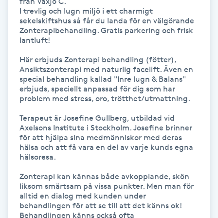
från Växjö C. 

I trevlig och lugn miljö i ett charmigt 
sekelskiftshus så får du landa för en välgörande 
Gua Sha-massage
Zonterapibehandling. Gratis parkering och frisk 
H
lantluft!

Här erbjuds Zonterapi behandling (fötter), 
Hatha Yoga
Ansiktszonterapi med naturlig facelift. Även en 
special behandling kallad "Inre lugn & Balans" 
Headspa
erbjuds, speciellt anpassad för dig som har 
problem med stress, oro, trötthet/utmattning.

Healing
Terapeut är Josefine Gullberg, utbildad vid 
Axelsons Institute i Stockholm. Josefine brinner 
för att hjälpa sina medmänniskor med deras 
Herrklippning
hälsa och att få vara en del av varje kunds egna 
hälsoresa.

HIFU
Zonterapi kan kännas både avkopplande, skön 
liksom smärtsam på vissa punkter. Men man för 
alltid en dialog med kunden under 
Hollywood Peel
behandlingen för att se till att det känns ok! 
Behandlingen känns också ofta 