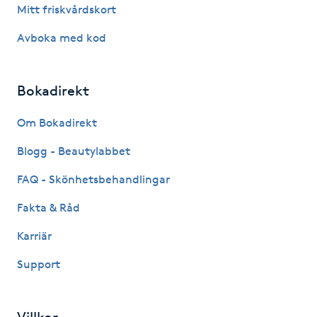
Mitt friskvårdskort
IPL hårborttagning
Avboka med kod
IR-massage
J
Bokadirekt
Japansk massage
Om Bokadirekt
K
Blogg - Beautylabbet
K18
FAQ - Skönhetsbehandlingar
Fakta & Råd
Katun fransar
Karriär
Kemisk peeling
Support
Keratinbehandling
Villkor