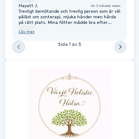
Hayatt J.
för 3 månader sedan
F
Trevligt bemötande och trevlig person som är väl
påläst om zonterapi, mjuka händer men hårda
på rätt plats. Mina fötter mådde bra efter
Face framing
behandlingen .🙏
Läs mer
Faceliftmassage
Sida
1
av
5
Fet hårbotten
Fettreducering
Fibromassage
Fillers
Fotmassage