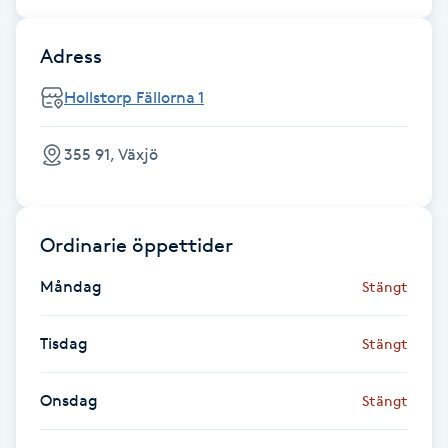
Fransk manikyr
Adress
Fransrengöring
Hollstorp Fällorna 1
Frekvensterapi
355 91, Växjö
Friskvård
Ordinarie öppettider
Friskvårdsmassage
Måndag
Stängt
Frisör
Tisdag
Stängt
Funktionsanalys
Onsdag
Stängt
Färgning