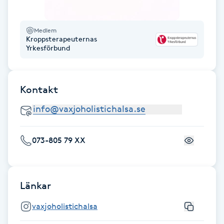
Fotsvamp
Medlem
Fotvård
Kroppsterapeuternas
Yrkesförbund
Fransar
Kontakt
Fransborttagning
Fransfärgning
073-805 79 XX
Fransförlängning
Fransförlängning Megavolym
Länkar
Fransförlängning Volym
vaxjoholistichalsa