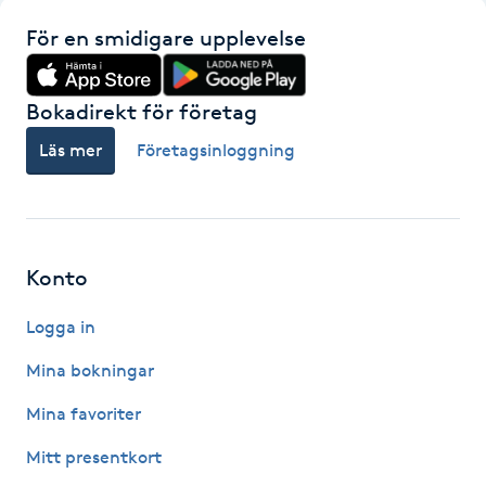
Hårborttagning
För en smidigare upplevelse
Hårbottenbehandling
Bokadirekt för företag
Hårförlängning
Läs mer
Företagsinloggning
Hårvård
Hälsa
Konto
Hälsprickor
Logga in
I
Mina bokningar
Idrottsmassage
Mina favoriter
Mitt presentkort
IPL