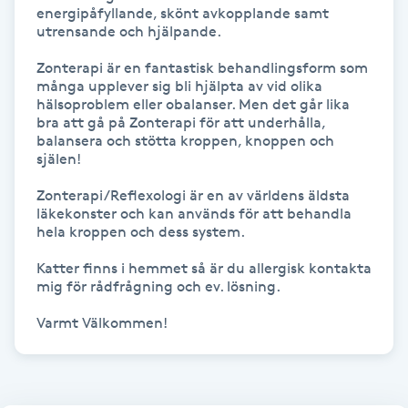
Hot Stone Massage
energipåfyllande, skönt avkopplande samt 
utrensande och hjälpande. 

Hot yoga
Zonterapi är en fantastisk behandlingsform som 
många upplever sig bli hjälpta av vid olika 
hälsoproblem eller obalanser. Men det går lika 
Hudföryngring
bra att gå på Zonterapi för att underhålla, 
balansera och stötta kroppen, knoppen och 
själen!

Huduppstramning
Zonterapi/Reflexologi är en av världens äldsta 
läkekonster och kan används för att behandla 
Hudvård
hela kroppen och dess system.

Hyaluronsyra
Katter finns i hemmet så är du allergisk kontakta 
mig för rådfrågning och ev. lösning. 

Hyperhidros
Varmt Välkommen!
Hypnos