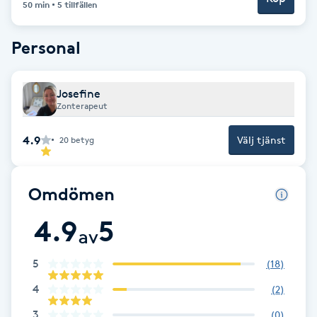
50 min
5 tillfällen
Brynformning
Personal
Brynfärgning
Josefine
Brynplockning
Zonterapeut
4.9
Välj tjänst
20
betyg
Bröllopsuppsättning
C
Omdömen
Celluliter
4.9
5
av
Coachning
5
(
18
)
Color correction
4
(
2
)
3
(
0
)