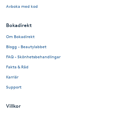
Avboka med kod
Naglar borttagning
Bokadirekt
Naglar reparation
Om Bokadirekt
Naprapati
Blogg - Beautylabbet
Navelpiercing
FAQ - Skönhetsbehandlingar
Fakta & Råd
NBE-massage
Karriär
Ny frisyr
Support
O
Olaplex
Villkor