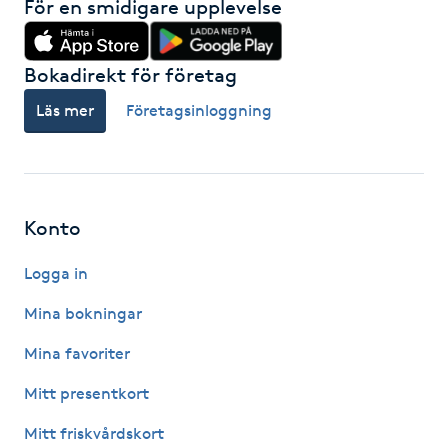
För en smidigare upplevelse
Nagelförlängning gelé
Bokadirekt för företag
Nagelförlängning glasfiber
Läs mer
Företagsinloggning
Nagelförlängning silke
Nagelförstärkning
Konto
Nagelklippning
Logga in
Mina bokningar
Nagelsvamp
Mina favoriter
Nageltrång
Mitt presentkort
Mitt friskvårdskort
Nagelvård