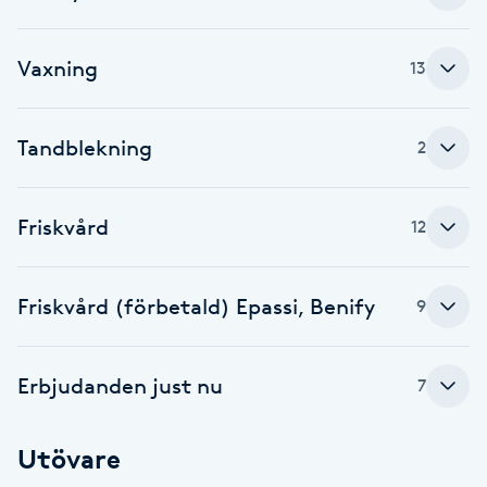
Gua Sha-massage
Vaxning
13
H
Hatha Yoga
Tandblekning
2
Headspa
Friskvård
12
Healing
Friskvård (förbetald) Epassi, Benify
9
Herrklippning
HIFU
Erbjudanden just nu
7
Hollywood Peel
Utövare