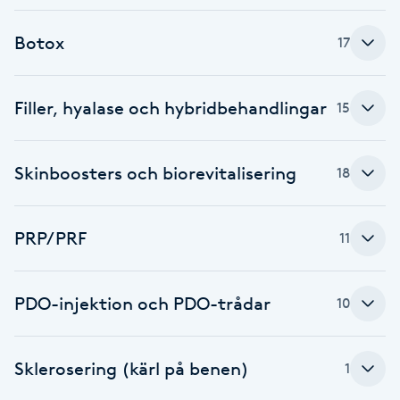
F
Botox
17
Face framing
Filler, hyalase och hybridbehandlingar
15
Faceliftmassage
Fet hårbotten
Skinboosters och biorevitalisering
18
Fettreducering
PRP/PRF
11
Fibromassage
PDO-injektion och PDO-trådar
10
Fillers
Sklerosering (kärl på benen)
Fotmassage
1