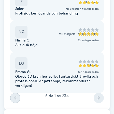
S
till
Isabelle
Kinesiologi
Solen
för ungefär 4 timmar sedan
Proffsigt bemötande och behandling
Kinesisk medicin
NC
till
Marjorie (talar engelska)
Kiropraktik
Ninna C.
för 6 dagar sedan
Alltid så nöjd.
Klangmassage
EG
Klippning
till
Sofie
Emma G.
för 7 dagar sedan
Gjorde 3D bryn hos Sofie. Fantastiskt trevlig och
Klippning & Slingor
professionell. Är jättenöjd, rekommenderar
verkligen!
Klippning ungdom
Sida
1
av
234
Koppningsmassage