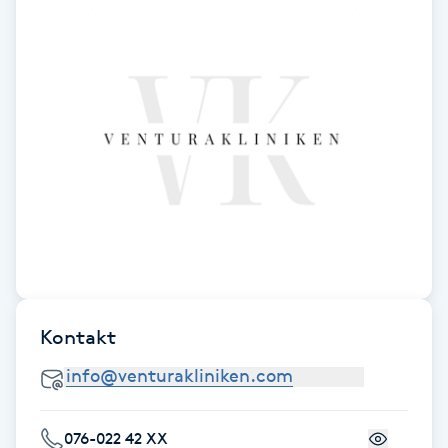
Kosmetisk tatuering
Kostrådgivning
Kroppsinpackning
Kroppspeeling
Käkledsbehandling
Kärlbehandling
Kontakt
L
Laserbehandling
076-022 42 XX
Lashlift Keratin