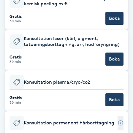
kemisk peeling m.fl.
Brynformning
Gratis
Boka
30 min
Brynfärgning
Konsultation laser (kärl, pigment,
Brynplockning
tatueringsborttagning, ärr, hudföryngring)
Gratis
Boka
Bröllopsuppsättning
30 min
C
Konsultation plasma/cryo/co2
Celluliter
Gratis
Boka
Coachning
30 min
Color correction
Konsultation permanent hårborttagning