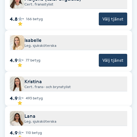
Hårborttagning
Cert. fransstylist
4.8
Välj tjänst
166
betyg
Hårbottenbehandling
Hårförlängning
Isabelle
Leg. sjuksköterska
Hårvård
4.9
Välj tjänst
77
betyg
Hälsa
Kristina
Cert. frans- och brynstylist
Hälsprickor
4.9
493
betyg
I
Idrottsmassage
Lana
Leg. sjuksköterska
IPL
4.9
110
betyg