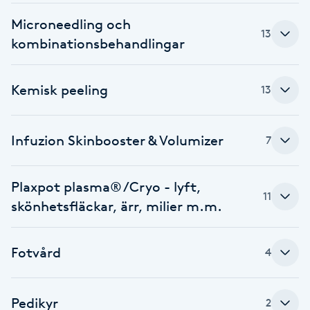
Föning
Microneedling och
13
G
kombinationsbehandlingar
Gel naglar
Kemisk peeling
13
Gelenaglar
Infuzion Skinbooster & Volumizer
7
Gellack
Plaxpot plasma® /Cryo - lyft,
Gellack med förstärkning
11
skönhetsfläckar, ärr, milier m.m.
Gravidmassage
Fotvård
4
Gravidyoga
Pedikyr
Gruppträning
2