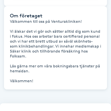
Megavolymfransar
Om företaget
Melasma
Välkommen till oss på Venturakliniken! 

Vi älskar det vi gör och sätter alltid dig som kund 
Mesoterapi
i fokus. Hos oss arbetar bara certifierad personal 
och vi har ett brett utbud av såväl skönhets- 
som klinikbehandlingar. Vi innehar medlemskap i 
MicroPen
Säker klinik och tillhörande försäkring hos 
Folksam. 

Microshading
Läs gärna mer om våra bokningsbara tjänster på 
hemsidan.

Mixfransar
Välkommen!
N
Nagelförlängning
Nagelförlängning akryl