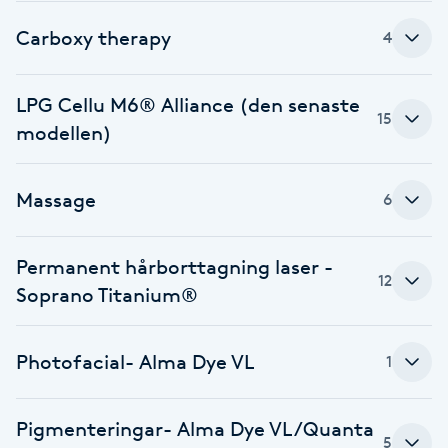
Fotsvamp
Carboxy therapy
4
Fotvård
LPG Cellu M6® Alliance (den senaste
15
modellen)
Fransar
Fransborttagning
Massage
6
Fransfärgning
Permanent hårborttagning laser -
12
Soprano Titanium®
Fransförlängning
Fransförlängning Megavolym
Photofacial- Alma Dye VL
1
Fransförlängning Volym
Pigmenteringar- Alma Dye VL/Quanta
5