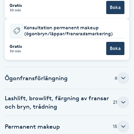
Cryoterapi
Gratis
Boka
30 min
D
Damklippning
Konsultation permanent makeup
(ögonbryn/läppar/fransradsmarkering)
Dermapen
Gratis
Boka
30 min
Diamantslipning
E
Ögonfransförlängning
6
Enzympeeling
Lashlift, browlift, färgning av fransar
Extensions
21
och bryn, trådning
Extensions borttagning
Permanent makeup
15
Eyeliner-tatuering