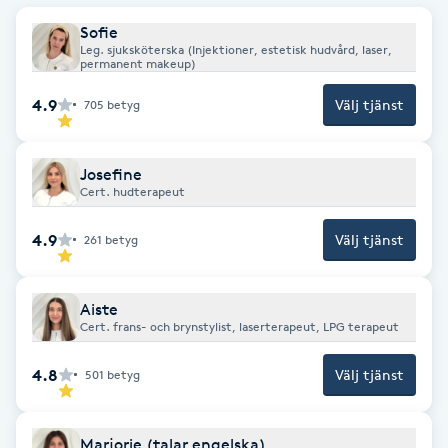
Hot Stone Massage
Sofie
Leg. sjuksköterska (Injektioner, estetisk hudvård, laser,
permanent makeup)
Hot yoga
4.9
Välj tjänst
705
betyg
Hudföryngring
Josefine
Huduppstramning
Cert. hudterapeut
Hudvård
4.9
Välj tjänst
261
betyg
Hyaluronsyra
Aiste
Cert. frans- och brynstylist, laserterapeut, LPG terapeut
Hyperhidros
4.8
Välj tjänst
501
betyg
Hypnos
Marjorie (talar engelska)