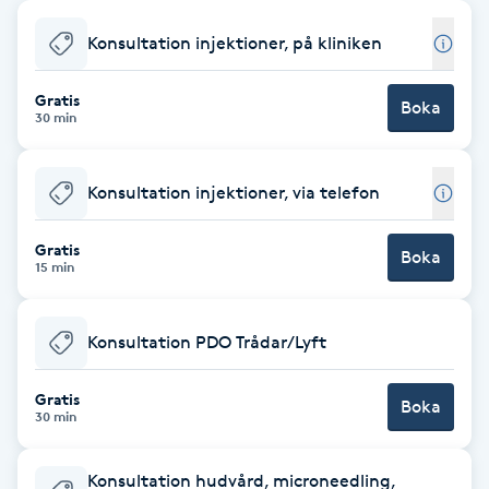
Babylights
Konsultation injektioner, på kliniken
Balayage
Gratis
Boka
30 min
Bambumassage
Konsultation injektioner, via telefon
Barber
Gratis
Boka
15 min
Barnklippning
Konsultation PDO Trådar/Lyft
BIAB
Gratis
Blowout
Boka
30 min
Bottenfärg
Konsultation hudvård, microneedling,