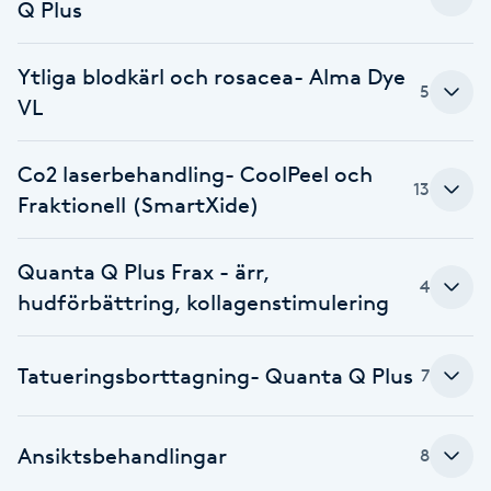
Q Plus
Fransk manikyr
Ytliga blodkärl och rosacea- Alma Dye
Fransrengöring
5
VL
Frekvensterapi
Co2 laserbehandling- CoolPeel och
13
Fraktionell (SmartXide)
Friskvård
Friskvårdsmassage
Quanta Q Plus Frax - ärr,
4
hudförbättring, kollagenstimulering
Frisör
Tatueringsborttagning- Quanta Q Plus
7
Funktionsanalys
Färgning
Ansiktsbehandlingar
8