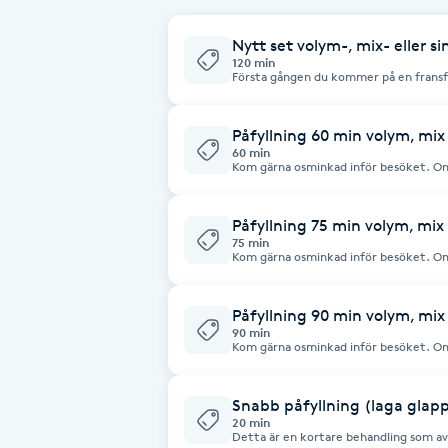
Cryoterapi
D
Nytt set volym-, mix- eller s
120 min
Första gången du kommer på en fransf
Damklippning
ditt önskemål om form, volym och desig
var tredje vecka, men kan variera beroen
gärna osminkad inför besöket. Om du 
rengöring av oss på plats.
Påfyllning 60 min volym, mix 
Dermapen
60 min
Kom gärna osminkad inför besöket. Om
låna rengöring av oss på plats. Om du har fransar gjorda på annan salong och
bokar påfyllning hos oss önskar vi att d
Diamantslipning
Påfyllning från annan salong förutsätter
skick. Vid osäkerhet kring fransarnas s
Påfyllning 75 min volym, mix 
E
75 min
Kom gärna osminkad inför besöket. Om
låna rengöring av oss på plats. Påfyllning från annan salong förutsätter att
Enzympeeling
befintliga fransar är i gott skick. Vid 
boka ett nytt set.
Påfyllning 90 min volym, mix 
90 min
Extensions
Kom gärna osminkad inför besöket. Om
låna rengöring av oss på plats. Påfyllning från annan salong förutsätter att
befintliga fransar är i gott skick. Vid 
boka ett nytt set.
Extensions borttagning
Snabb påfyllning (laga glap
20 min
Detta är en kortare behandling som avs