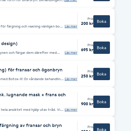
 för underhåll.
 Vänligen addera då tjänsten "Lägg till
ill höger om kalendern.
Pris
Boka
200 kr
. För färgning och vaxning vänligen boka
Läs mer
 design)
Pris
Boka
695 kr
rynen och färgar dem därefter med
Läs mer
et, återställa tillväxten och förbättrar
håller upp till 6 veckor på strået och
tt man upplever en lätt
g) för fransar och ögonbryn
Pris
Boka
250 kr
 med Botox-X! En vårdande behandling
Läs mer
er och stärker hårstrånas kvalitet, gör
handlingen lämpar sig särskilt väl för
, torra och spröda hårstrån eller
 ink. lugnande mask + frans och
Pris
Boka
900 kr
 hela ansiktet med hjälp utav tråd. Vi
Läs mer
ar. Behandlingen inkluderar frans- och
ch återfuktande ansiktsmask.
 färgning av fransar och bryn
Pris
Boka