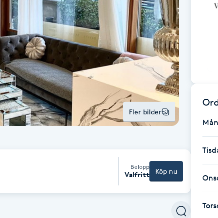
Ord
Fler bilder
Mån
Tisd
Belopp
Köp nu
Valfritt
Ons
Tor