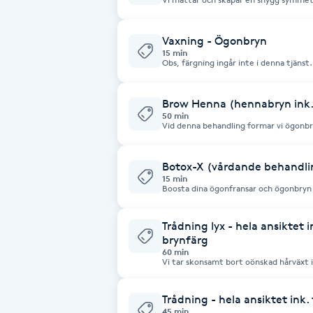
inkluderar färgning samt vaxning eller trådning och rådgivning
Fransk manikyr
Önskar du samtidigt färga dina fransar?
ytterligare en tjänst" som du finner t
Vaxning - Ögonbryn
15 min
Fransrengöring
Obs, färgning ingår inte i denna tjänst
tjänsten ”Bryndesign”
Frekvensterapi
Brow Henna (hennabryn ink.
50 min
Vid denna behandling formar vi ögonb
Henna. Henna hjälper till att stärka hår
Friskvård
brynstråtes naturliga kondition. Henna 
upp till 10 dagar på huden vilket gör a
tatueringseffekt.
Botox-X (vårdande behandlin
Friskvårdsmassage
15 min
Boosta dina ögonfransar och ögonbryn
för fransar och ögonbryn som återställ
dem tätare, glansigare och fylligare. Be
Frisör
dig som har tunn och försvagad hårväxt
Trådning lyx - hela ansiktet
långsamt växande strån.
brynfärg
60 min
Funktionsanalys
Vi tar skonsamt bort oönskad hårväxt i
använder 100% bomullstråd när vi tråd
brynfärg. Avslutas med en lugnande o
Färgning
Trådning - hela ansiktet ink.
45 min