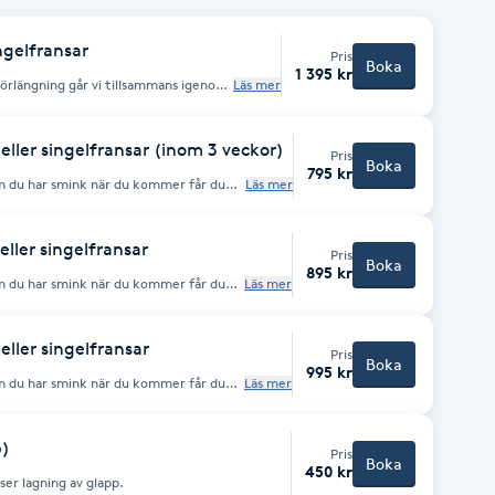
ingelfransar
Pris
Boka
1 395 kr
örlängning går vi tillsammans igenom
Läs mer
n. Påfyllning av fransar görs ungefär
de på dina fransars växtcykel. Kom
har smink när du kommer får du låna
eller singelfransar (inom 3 veckor)
Pris
Boka
795 kr
 du har smink när du kommer får du
Läs mer
u bokar en av våra lite längre tider.
 också att befintliga fransar är i gott
kick, vänligen boka ett nytt set.
eller singelfransar
Pris
Boka
895 kr
 du har smink när du kommer får du
Läs mer
osäkerhet kring fransarnas skick, vänligen
eller singelfransar
Pris
Boka
995 kr
 du har smink när du kommer får du
Läs mer
osäkerhet kring fransarnas skick, vänligen
p)
Pris
Boka
450 kr
er lagning av glapp.