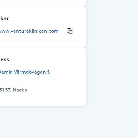
kar
www.venturakliniken.com
ess
Gamla Värmdövägen 5
31 37, Nacka