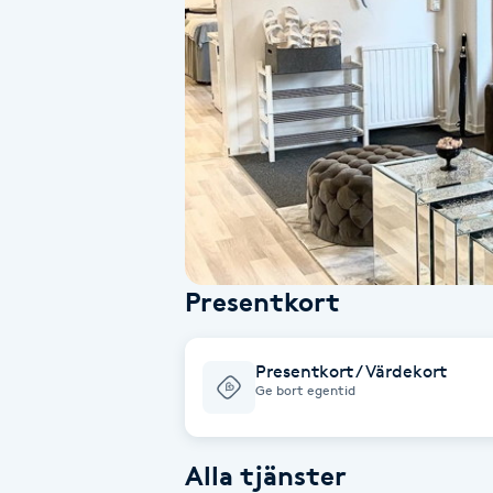
Alternativmedicin
Andningsmassage
Ansiktslyft utan kirurgi
Aromamassage
Ashtanga Yoga
Presentkort
Ayurveda
Presentkort / Värdekort
Ayurvedisk Massage
Ge bort egentid
Ansiktsbehandling djuprengörande
Alla tjänster
B