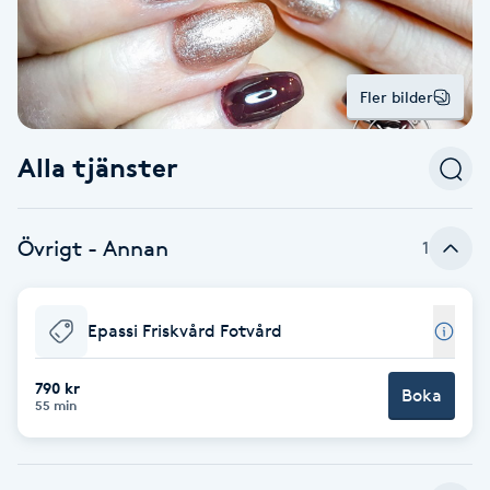
Alternativmedicin
POPULÄRA SÖKNINGAR
POPULÄRA SÖKNINGAR
POPULÄRA SÖKNINGAR
POPULÄRA SÖKNINGAR
POPULÄRA SÖKNINGAR
POPULÄRA SÖKNINGAR
POPULÄRA SÖKNINGAR
Gravidmassage
Personlig träning (PT)
Naglar
Lashlift
Frisör nära mig
Massage nära mig
Naglar nära mig
Lashlift nära mig
Piercing nära mig
Fotvård nära mig
Ansiktsbehandling nära mig
Frisör Västerås
Massage Västerås
Naglar Västerås
Browlift Stockholm
Microneedling Göteborg
Tatuering Göteborg
Yoga Göteborg
Yoga
Andningsmassage
Pedikyr
Browlift
Fler bilder
Frisör Stockholm
Massage Stockholm
Naglar Stockholm
Lashlift Stockholm
Piercing Stockholm
Fotvård Stockholm
Ansiktsbehandling Stockholm
Frisör Örebro
Massage Örebro
Naglar Örebro
Browlift Göteborg
Microneedling Malmö
Tatuering Malmö
Hot yoga Stockholm
Hot yoga
Microblading
Ansiktslyft utan kirurgi
Frisör Göteborg
Massage Göteborg
Naglar Göteborg
Lashlift Göteborg
Piercing Göteborg
Fotvård Göteborg
Ansiktsbehandling Göteborg
Frisör Linköping
Massage Linköping
Naglar Helsingborg
Browlift Malmö
LPG Stockholm
Tandblekning Stockholm
Hot yoga Malmö
Akupunktur
Alla tjänster
Spa
Frisör Malmö
Massage Malmö
Naglar Malmö
Lashlift Malmö
Ansiktsbehandling Malmö
Piercing Malmö
Fotvård Malmö
Frisör Jönköping
Massage Helsingborg
Microblading Stockholm
LPG Göteborg
Spraytan Stockholm
Spa Stockholm
Aromamassage
Samtalsterapi
Piercing
Frisör Uppsala
Massage Uppsala
Naglar Uppsala
Browlift nära mig
Microneedling Stockholm
Tatuering Stockholm
Yoga Stockholm
Microblading Göteborg
LPG Malmö
Spraytan Örebro
Spa Göteborg
Övrigt - Annan
1
Spraytan
Ashtanga Yoga
Ayurveda
Epassi Friskvård Fotvård
Ayurvedisk Massage
790 kr
Boka
55 min
Ansiktsbehandling djuprengörande
B