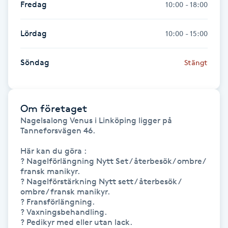
Fredag
10:00 - 18:00
Fransk manikyr
Lördag
10:00 - 15:00
Fransrengöring
Söndag
Stängt
Frekvensterapi
Friskvård
Om företaget
Nagelsalong Venus i Linköping ligger på 
Friskvårdsmassage
Tanneforsvägen 46.

Här kan du göra :  

Frisör
? Nagelförlängning Nytt Set / återbesök/ ombre/ 
fransk manikyr. 

Funktionsanalys
? Nagelförstärkning Nytt sett / återbesök / 
ombre/ fransk manikyr. 

? Fransförlängning. 

Färgning
? Vaxningsbehandling.

? Pedikyr med eller utan lack.
