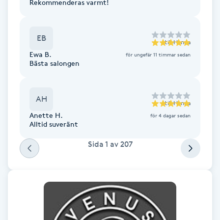
Cryoterapi
Rekommenderas varmt!
D
EB
Damklippning
till
Hanna
Ewa B.
för ungefär 11 timmar sedan
Bästa salongen
Dermapen
Diamantslipning
AH
till
Hanna
E
Anette H.
för 4 dagar sedan
Alltid suveränt
Enzympeeling
Sida
1
av
207
Extensions
Extensions borttagning
Eyeliner-tatuering