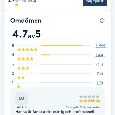
4.5
Välj tjänst
435
betyg
Brynformning
Omdömen
Brynfärgning
4.7
5
av
Brynplockning
5
(
+999
)
Bröllopsuppsättning
4
(
304
)
C
3
(
35
)
Celluliter
2
(
10
)
1
(
10
)
Coachning
LU
till
Hanna
Color correction
Lena U.
för ungefär 11 timmar sedan
Hanna är fantastiskt duktig och professionell.