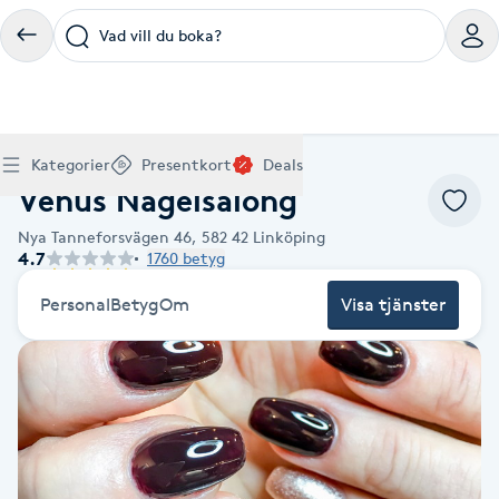
Vad vill du boka?
Boka klippning, färg, balayage eller barberare - allt
Thaimassage, gravidmassage, koppning eller klassisk
Manikyr, nagelförlängning, akryl eller gellack - boka
Lashlift, browlift, fransförlängning och trådning - få
Ansiktsbehandling, microneedling, Dermapen eller
Spraytan, fillers, tandblekning eller makeup -
Akupunktur, kiropraktik, yoga eller samtalsterapi -
Presentkort på Bokadirekt
Deals
A
Hem
Nagelvård Linköping
Köp Friskvårdskort
Kategorier
Presentkort
Deals
för ditt hår på ett ställe.
- hitta rätt behandling här.
dina naglar hos proffs.
form och färg med stil.
LPG - boka din hudvård nu.
upptäck skönhetsbehandlingar här.
boka din väg till välmående.
Venus Nagelsalong
Gäller för friskvårdstjänster hos 4 500+ utövare
Köp Presentkort
Hitta en deal
Akne
Frisör nära mig
Massage nära mig
Naglar nära mig
Fransar & Bryn nära mig
Hudvård nära mig
Skönhet nära mig
Hälsa nära mig
Gäller hos 10 000+ specialister - digital eller fysisk
Alltid med rabatt
Nya Tanneforsvägen 46,
582 42
Linköping
Mitt friskvårdskort
leverans
4.7
1760 betyg
POPULÄRA DEALSKATEGORIER
Aknebehandling
POPULÄRA FRISKVÅRDSTJÄNSTER
POPULÄRA TJÄNSTER
POPULÄRA TJÄNSTER
POPULÄRA TJÄNSTER
POPULÄRA TJÄNSTER
POPULÄRA TJÄNSTER
POPULÄRA TJÄNSTER
POPULÄRA TJÄNSTER
Mitt presentkort
Frisör
Lashlift
Personal
Betyg
Om
Visa tjänster
Massage
Koppningsmassage
Klippning
Thaimassage
Pedikyr
Fransar
Ansiktsbehandling
Fillers
Kiropraktik
Barnklippning
Fotmassage
Gele naglar
Microblading
Dermapen
Kosmetisk tatuering
Yoga
POPULÄRT ATT BOKA
Akrylnaglar
Barberare
Browlift
Thaimassage
Taktil massage
Frisör
Manikyr
Herrklippning
Svensk massage
Nagelförlängning
Fransförlängning
Microneedling
Piercing
Naprapati
Balayage
Ansiktsmassage
Akrylnaglar
Trådning
Pigmentfläckar
Makeup
Träning
Massage
Naglar
Akupressur
Ansiktsmassage
Naprapati
Massage
Hudvård
Slingor
Klassisk massage
Manikyr
Lashlift
Headspa
Spraytan
Medicinsk fotvård
Keratin
Taktil massage
Fransk manikyr
Singel fransar
Rosaceabehandling
Skinbooster
Sjukgymnastik
Hudvård
Manikyr
Fotmassage
Kiropraktik
Thaimassage
Ansiktsbehandling
Hårförlängning
Lymfmassage
Nagelvård
Ögonbryn
LPG
Tandblekning
Estetisk fotvård
Olaplex
Koppningsmassage
Borttagning
Fransfärgning
Kärlbehandling
PRP
Samtalsterapi
Akupunktur
Ansiktsbehandling
Pedikyr
Lymfmassage
Träning
Ansiktsmassage
Microneedling
Barberare
Gravidmassage
Gellack
Browlift
HIFU
Tatuering
Akupunktur
Reparation
Volymfransar
Aknebehandling
Hyperhidros
Healing