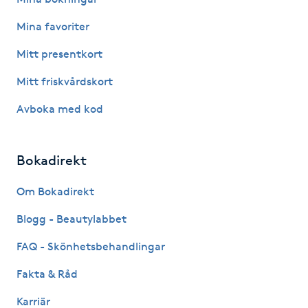
Mina favoriter
Gua Sha-massage
H
Mitt presentkort
Mitt friskvårdskort
Hatha Yoga
Avboka med kod
Headspa
Bokadirekt
Healing
Om Bokadirekt
Herrklippning
Blogg - Beautylabbet
HIFU
FAQ - Skönhetsbehandlingar
Fakta & Råd
Hollywood Peel
Karriär