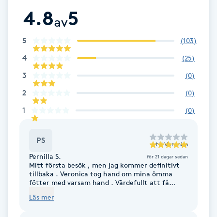
4.8
5
Brynformning
av
5
(
103
)
Brynfärgning
4
(
25
)
Brynplockning
3
(
0
)
2
(
0
)
Bröllopsuppsättning
1
(
0
)
C
Celluliter
PS
till
Veronica
Pernilla S.
för 21 dagar sedan
Coachning
Mitt första besök , men jag kommer definitivt
tillbaka . Veronica tog hand om mina ömma
fötter med varsam hand . Värdefullt att få
någon som känner vad man behöver och gör det
Color correction
Läs mer
till en bra upplevelse. Rekommenderar
medicinsk fotvård hos Veronica , verkligen värt