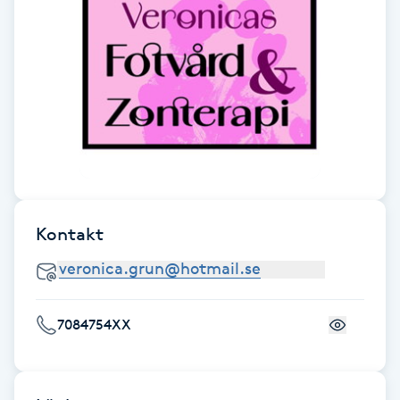
F
Face framing
Faceliftmassage
Fet hårbotten
Fettreducering
Kontakt
Fibromassage
Fillers
7084754XX
Fotmassage