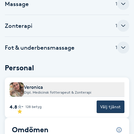
Massage
1
Babylights
Zonterapi
1
Balayage
Bambumassage
Fot & underbensmassage
1
Barber
Personal
Barnklippning
Veronica
Dipl. Medicinsk fotterapeut & Zonterapi
BIAB
4.8
Välj tjänst
128
betyg
Blowout
Bottenfärg
Omdömen