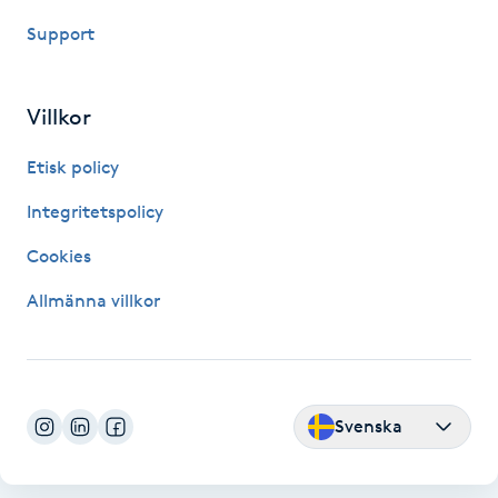
Hot Stone Massage
Support
Hot yoga
Villkor
Hudföryngring
Etisk policy
Huduppstramning
Integritetspolicy
Cookies
Hudvård
Allmänna villkor
Hyaluronsyra
Hyperhidros
Svenska
Hypnos