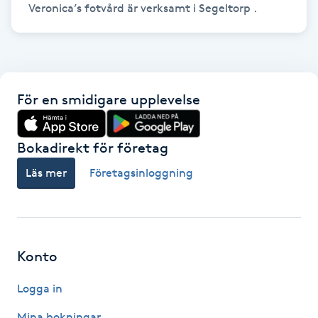
Veronica’s fotvård är verksamt i Segeltorp .
Föning
G
Gel naglar
För en smidigare upplevelse
Gelenaglar
Bokadirekt för företag
Gellack
Läs mer
Företagsinloggning
Gellack med förstärkning
Gravidmassage
Konto
Gravidyoga
Logga in
Gruppträning
Mina bokningar