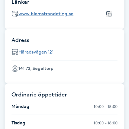
Länkar
Fotsvamp
www.blomstrandeting.se
Fotvård
Fransar
Adress
Häradsvägen 121
Fransborttagning
141 72, Segeltorp
Fransfärgning
Fransförlängning
Ordinarie öppettider
Fransförlängning Megavolym
Måndag
10:00 - 18:00
Fransförlängning Volym
Tisdag
10:00 - 18:00