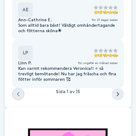
varenda krona .
Cryoterapi
AE
D
till
Veronica
Ann-Cathrine E.
för 27 dagar sedan
Som alltid bara bäst! Väldigt omhändertagande
Damklippning
och fötterna sköna🌟
Dermapen
LP
till
Veronica
Diamantslipning
Linn P.
för ungefär en månad sedan
Kan varmt rekommendera Veronica!! ⭐️ så
E
trevligt bemötande! Nu har jag fräscha och fina
fötter inför sommaren 🥰
Enzympeeling
Sida
1
av
15
Extensions
Extensions borttagning
Eyeliner-tatuering