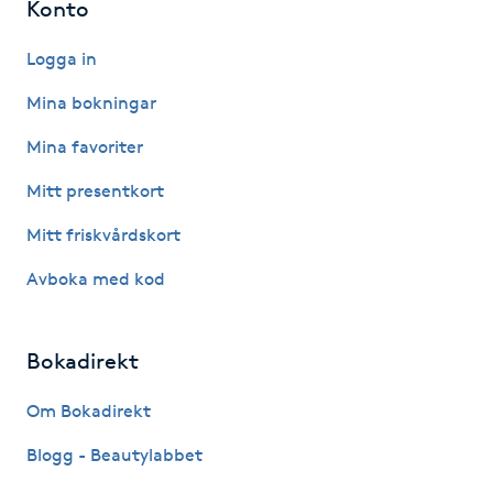
Konto
IPL hårborttagning
Logga in
IR-massage
Mina bokningar
J
Mina favoriter
Japansk massage
Mitt presentkort
K
Mitt friskvårdskort
K18
Avboka med kod
Katun fransar
Bokadirekt
Kemisk peeling
Om Bokadirekt
Blogg - Beautylabbet
Keratinbehandling