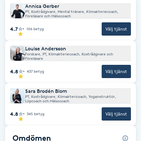
Annica Gerber
F
PT, Kostrådgivare, Mental tränare, Klimakteriecoach,
Föreläsare och Hälsocoach
Face framing
4.7
Välj tjänst
106
betyg
Faceliftmassage
Louise Andersson
Forskare, PT, Klimakteriecoach, Kostrådgivare och
Föreläsare
Fet hårbotten
4.8
Välj tjänst
437
betyg
Fettreducering
Sara Brodén Blom
Fibromassage
PT, Kostrådgivare, Klimaktericoach, Yogainstruktör,
Löpcoach och Hälsocoach
Fillers
4.8
Välj tjänst
345
betyg
Fotmassage
Omdömen