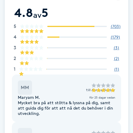
Fotsvamp
4.8
5
av
Fotvård
5
(
703
)
4
(
179
)
Fransar
3
(
3
)
Fransborttagning
2
(
2
)
1
(
1
)
Fransfärgning
MM
Fransförlängning
till
Annica Gerber
Maryam M.
för 25 dagar sedan
Mycket bra på att stötta & lyssna på dig, samt
Fransförlängning Megavolym
att guida dig för att att nå det du behöver i din
utveckling.
Fransförlängning Volym