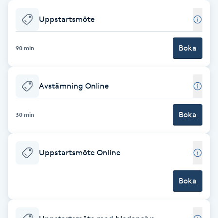
Babylights
Uppstartsmöte
Balayage
Boka
90 min
Bambumassage
Avstämning Online
Barber
Boka
30 min
Barnklippning
Uppstartsmöte Online
BIAB
Boka
Blowout
Bottenfärg