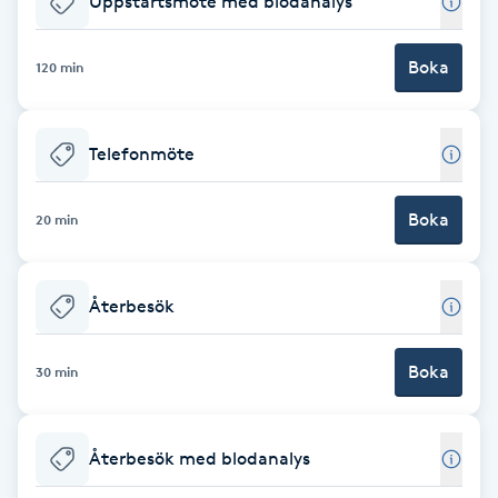
Uppstartsmöte med blodanalys
Brynformning
Boka
120 min
Brynfärgning
Telefonmöte
Brynplockning
Boka
20 min
Bröllopsuppsättning
C
Återbesök
Celluliter
Boka
30 min
Coachning
Color correction
Återbesök med blodanalys