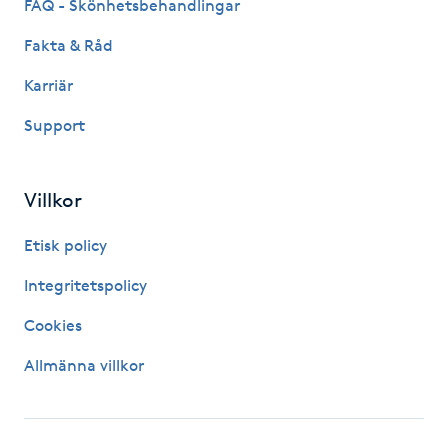
FAQ - Skönhetsbehandlingar
Kinesiologi
Fakta & Råd
Kinesisk medicin
Karriär
Support
Kiropraktik
Klangmassage
Villkor
Etisk policy
Klippning
Integritetspolicy
Klippning & Slingor
Cookies
Klippning ungdom
Allmänna villkor
Koppningsmassage