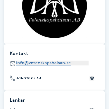
Föning
G
Gel naglar
Gelenaglar
Gellack
Kontakt
Gellack med förstärkning
070-896 82 XX
Gravidmassage
Gravidyoga
Länkar
Gruppträning