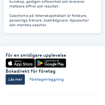
kunskap, gedigen erfarenhet och levererar 
Hårborttagning
mätbara siffror och resultat.

Coacherna på Vetenskapshälsan är forskare, 
Hårbottenbehandling
personliga tränare, kostrådgivare, löpcoacher 
och mentala coacher.
Hårförlängning
Hårvård
För en smidigare upplevelse
Hälsa
Hälsprickor
Bokadirekt för företag
I
Läs mer
Företagsinloggning
Idrottsmassage
IPL