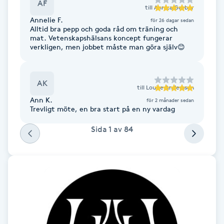
AF
till
Annica Gerber
Fransk manikyr
Annelie F.
för 26 dagar sedan
Alltid bra pepp och goda råd om träning och
Fransrengöring
mat. Vetenskapshälsans koncept fungerar
verkligen, men jobbet måste man göra själv😊
Frekvensterapi
AK
till
Louise Andersson
Friskvård
Ann K.
för 2 månader sedan
Trevligt möte, en bra start på en ny vardag
Friskvårdsmassage
Sida
1
av
84
Frisör
Funktionsanalys
Färgning