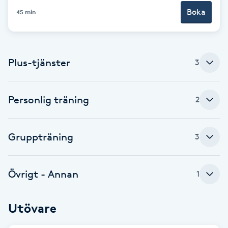
Cryoterapi
Boka
45 min
D
Damklippning
Plus-tjänster
3
Dermapen
Personlig träning
2
Diamantslipning
E
Gruppträning
3
Enzympeeling
Extensions
Övrigt - Annan
1
Extensions borttagning
Utövare
Eyeliner-tatuering