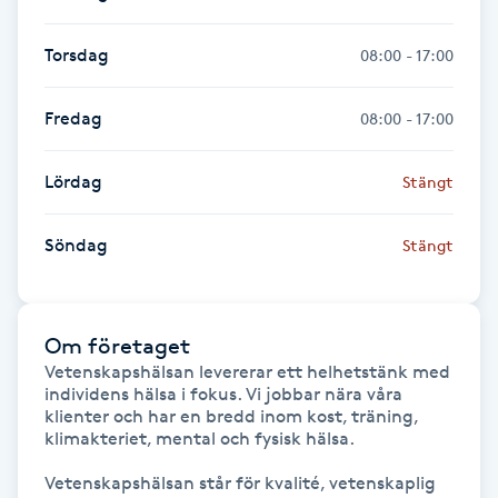
Hot Stone Massage
Torsdag
08:00 - 17:00
Hot yoga
Fredag
08:00 - 17:00
Hudföryngring
Lördag
Stängt
Huduppstramning
Söndag
Stängt
Hudvård
Hyaluronsyra
Om företaget
Vetenskapshälsan levererar ett helhetstänk med 
Hyperhidros
individens hälsa i fokus. Vi jobbar nära våra 
klienter och har en bredd inom kost, träning, 
klimakteriet, mental och fysisk hälsa.

Hypnos
Vetenskapshälsan står för kvalité, vetenskaplig 