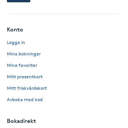
Kinesiologi
Kinesisk medicin
Konto
Kiropraktik
Logga in
Mina bokningar
Klangmassage
Mina favoriter
Klippning
Mitt presentkort
Klippning & Slingor
Mitt friskvårdskort
Avboka med kod
Klippning ungdom
Koppningsmassage
Bokadirekt