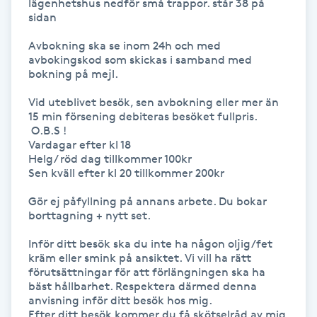
lägenhetshus nedför små trappor. står 38 på 
Hot Stone Massage
sidan

Avbokning ska se inom 24h och med 
Hot yoga
avbokingskod som skickas i samband med 
bokning på mejl. 

Hudföryngring
Vid uteblivet besök, sen avbokning eller mer än 
15 min försening debiteras besöket fullpris. 

Huduppstramning
 O.B.S ! 

Vardagar efter kl 18 

Helg/ röd dag tillkommer 100kr

Hudvård
Sen kväll efter kl 20 tillkommer 200kr

Gör ej påfyllning på annans arbete. Du bokar 
Hyaluronsyra
borttagning + nytt set. 

Inför ditt besök ska du inte ha någon oljig/fet 
Hyperhidros
kräm eller smink på ansiktet. Vi vill ha rätt 
förutsättningar för att förlängningen ska ha 
Hypnos
bäst hållbarhet. Respektera därmed denna 
anvisning inför ditt besök hos mig. 

Efter ditt besök kommer du få skötselråd av mig. 
