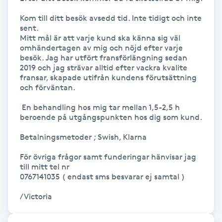
Hårborttagning
Kom till ditt besök avsedd tid. Inte tidigt och inte 
sent. 

Hårbottenbehandling
Mitt mål är att varje kund ska känna sig väl 
omhändertagen av mig och nöjd efter varje 
besök. Jag har utfört fransförlängning sedan 
Hårförlängning
2019 och jag strävar alltid efter vackra kvalite 
fransar, skapade utifrån kundens förutsättning 
och förväntan.

Hårvård
 En behandling hos mig tar mellan 1,5-2,5 h 
Hälsa
beroende på utgångspunkten hos dig som kund.

Betalningsmetoder ; Swish, Klarna

Hälsprickor
För övriga frågor samt funderingar hänvisar jag 
I
till mitt tel nr

0767141035 ( endast sms besvarar ej samtal ) 

Idrottsmassage
/Victoria
IPL