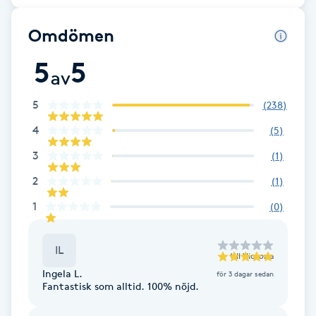
Fotsvamp
Omdömen
Fotvård
5
5
av
Fransar
5
(
238
)
4
(
5
)
Fransborttagning
3
(
1
)
Fransfärgning
2
(
1
)
1
(
0
)
Fransförlängning
IL
Fransförlängning Megavolym
till
Victoria
Ingela L.
för 3 dagar sedan
Fantastisk som alltid. 100% nöjd.
Fransförlängning Volym