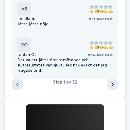
Fransk manikyr
AB
till
Victoria
amelia b.
för 6 dagar sedan
Fransrengöring
Jätte jätte nöjd!
Frekvensterapi
RO
till
Victoria
Friskvård
raniah O.
för 12 dagar sedan
Det va ett jätte fint bemötande och
slutresultatet var sjukt. Jag fick exakt det jag
frågade om!!
Friskvårdsmassage
Sida
1
av
52
Frisör
Funktionsanalys
Färgning