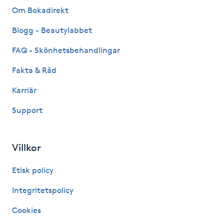
Om Bokadirekt
Kosmetisk tatuering
Blogg - Beautylabbet
Kostrådgivning
FAQ - Skönhetsbehandlingar
Kroppsinpackning
Fakta & Råd
Karriär
Kroppspeeling
Support
Käkledsbehandling
Villkor
Kärlbehandling
L
Etisk policy
Integritetspolicy
Laserbehandling
Cookies
Lashlift Keratin