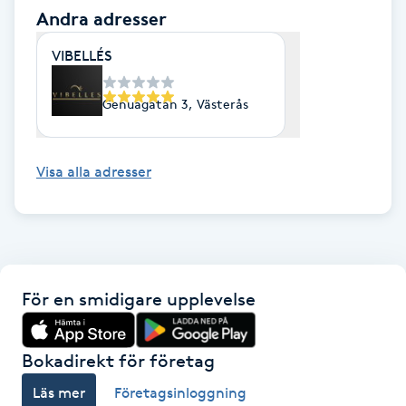
Andra adresser
IPL hårborttagning
VIBELLÉS
IR-massage
Genuagatan 3, Västerås
J
Japansk massage
Visa alla adresser
K
K18
Katun fransar
För en smidigare upplevelse
Kemisk peeling
Bokadirekt för företag
Keratinbehandling
Läs mer
Företagsinloggning