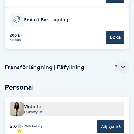
F
Endast Borttagning
Face framing
200 kr
Boka
Faceliftmassage
30 min
Fet hårbotten
Fransförlängning | Påfyllning
7
Fettreducering
Personal
Fibromassage
Fillers
Victoria
Fransstylist
Fotmassage
5.0
Välj tjänst
245
betyg