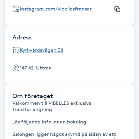
instagram.com/vibellesfransar
Gua Sha-massage
H
Adress
Hatha Yoga
Kyrkvärdsvägen 38
Headspa
147 62, Uttran
Healing
Herrklippning
Om företaget
Välkommen till VIBELLES exklusiva 
HIFU
fransförlängning 

Läs följande info innan bokning 

Hollywood Peel
Salongen ligger något skymd på sidan av ett 