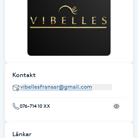
Föning
G
Gel naglar
Gelenaglar
Gellack
Kontakt
Gellack med förstärkning
Gravidmassage
076-714 10 XX
Gravidyoga
Länkar
Gruppträning