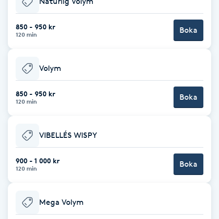
Naturlig Volym
Brynformning
850 - 950 kr
Boka
120 min
Brynfärgning
Volym
Brynplockning
850 - 950 kr
Boka
Bröllopsuppsättning
120 min
C
VIBELLÉS WISPY
Celluliter
900 - 1 000 kr
Boka
Coachning
120 min
Color correction
Mega Volym