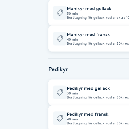
Alternativmedicin
Manikyr med gellack
30 min
Borttagning för gellack kostar extra 1
Andningsmassage
Manikyr med fransk
Ansiktslyft utan kirurgi
40 min
Borttagning för gellack kostar 50kr ex
Aromamassage
Pedikyr
Ashtanga Yoga
Ayurveda
Pedikyr med gellack
30 min
Borttagning för gellack kostar 50kr ex
Ayurvedisk Massage
Pedikyr med fransk
Ansiktsbehandling djuprengörande
40 min
Borttagning för gellack kostar 50kr ex
B