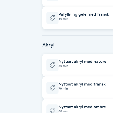
Cryoterapi
D
Påfyllning gele med fransk
60 min
Damklippning
Dermapen
Akryl
Diamantslipning
E
Nyttset akryl med naturell
60 min
Enzympeeling
Nyttset akryl med fransk
Extensions
70 min
Extensions borttagning
Nyttset akryl med ombre
60 min