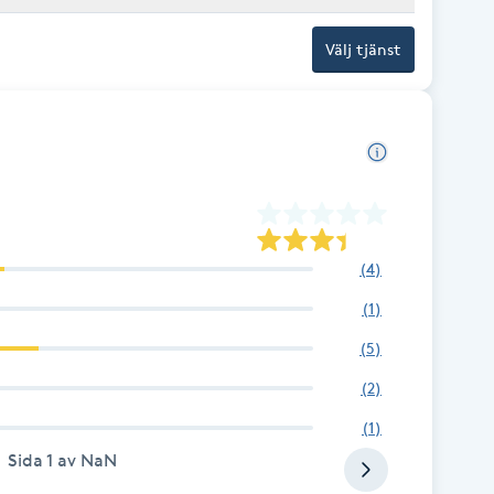
Välj tjänst
(
4
)
(
1
)
(
5
)
(
2
)
(
1
)
Sida
1
av
NaN