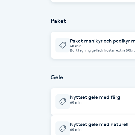
Babylights
Paket
Balayage
Paket manikyr och pedikyr m
60 min
Bambumassage
Borttagning gellack kostar extra 50kr.
Barber
Gele
Barnklippning
Nyttset gele med färg
BIAB
60 min
Blowout
Nyttset gele med naturell
60 min
Bottenfärg