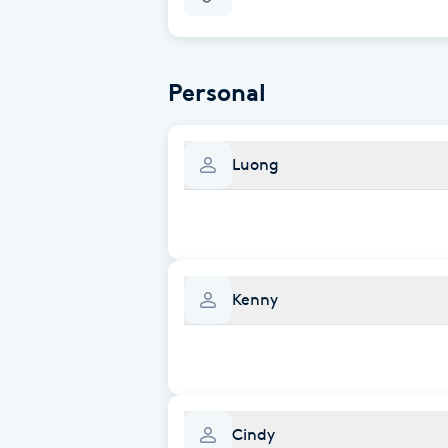
Fotsvamp
Fotvård
Personal
Fransar
Luong
Fransborttagning
Fransfärgning
Kenny
Fransförlängning
Fransförlängning Megavolym
Fransförlängning Volym
Cindy