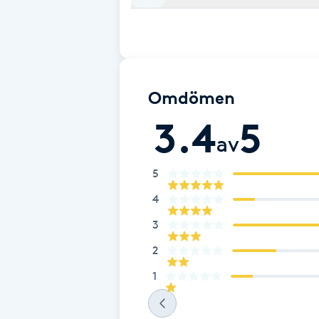
Fransk manikyr
Fransrengöring
Omdömen
Frekvensterapi
3.4
5
av
Friskvård
5
Friskvårdsmassage
4
Frisör
3
2
Funktionsanalys
1
Färgning