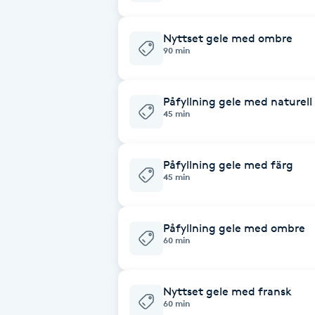
Brynformning
Nyttset gele med ombre
90 min
Brynfärgning
Påfyllning gele med naturell
Brynplockning
45 min
Bröllopsuppsättning
Påfyllning gele med färg
C
45 min
Celluliter
Påfyllning gele med ombre
60 min
Coachning
Color correction
Nyttset gele med fransk
60 min