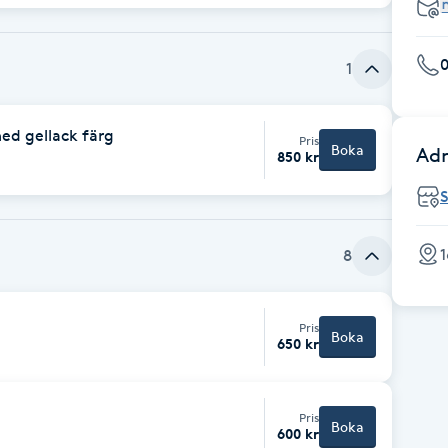
0
1
ed gellack färg
Pris
Boka
Adr
850 kr
S
1
8
Pris
Boka
650 kr
Pris
Boka
600 kr