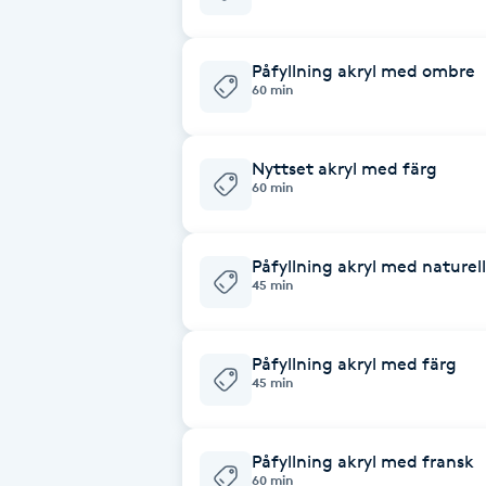
Eyeliner-tatuering
F
Påfyllning akryl med ombre
Face framing
60 min
Faceliftmassage
Nyttset akryl med färg
60 min
Fet hårbotten
Påfyllning akryl med naturell
Fettreducering
45 min
Fibromassage
Påfyllning akryl med färg
45 min
Fillers
Fotmassage
Påfyllning akryl med fransk
60 min